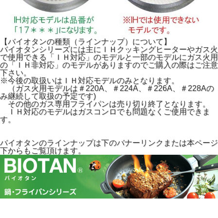
【バイオタンの種類（ラインナップ）について】
バイオタンシリーズには主にＩＨクッキングヒーターやガス火
で使用できる「ＩＨ対応」のモデルと一部のモデルにガス火用
の「ＩＨ非対応」のモデルがありますのでご購入の際はご注意
下さい。
※今後の取扱いはＩＨ対応モデルのみとなります。
（ガス火用モデルは＃220A、＃224A、＃226A、＃228Aの
み継続して取扱の予定です)
その他のガス専用フライパンは売り切り終了となります。
ＩＨ対応のモデルはガスコンロでも問題なくご使用できま
す。
バイオタンのラインナップは下のバナーリンクまたは本ページ
下からもご覧頂けます。