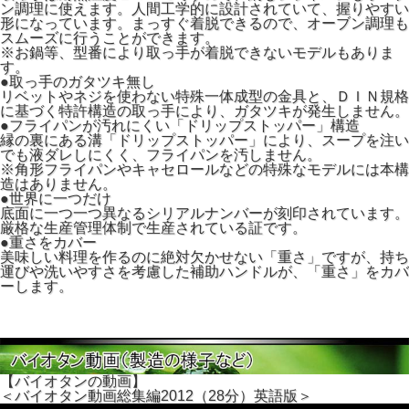
ン調理に使えます。人間工学的に設計されていて、握りやすい
形になっています。まっすぐ着脱できるので、オーブン調理も
スムーズに行うことができます。
※お鍋等、型番により取っ手が着脱できないモデルもありま
す。
●取っ手のガタツキ無し
リベットやネジを使わない特殊一体成型の金具と、ＤＩＮ規格
に基づく特許構造の取っ手により、ガタツキが発生しません。
●フライパンが汚れにくい「ドリップストッパー」構造
縁の裏にある溝「ドリップストッパー」により、スープを注い
でも液ダレしにくく、フライパンを汚しません。
※角形フライパンやキャセロールなどの特殊なモデルには本構
造はありません。
●世界に一つだけ
底面に一つ一つ異なるシリアルナンバーが刻印されています。
厳格な生産管理体制で生産されている証です。
●重さをカバー
美味しい料理を作るのに絶対欠かせない「重さ」ですが、持ち
運びや洗いやすさを考慮した補助ハンドルが、「重さ」をカバ
ーします。
【バイオタンの動画】
＜バイオタン動画総集編2012（28分）英語版＞