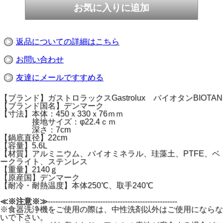
返品についての詳細はこちら
お問い合わせ
友達にメールですすめる
【ブランド】ガストロラックスGastrolux バイオタンBIOTAN
【ブランド国名】デンマーク
【寸法】本体：450ｘ330ｘ76ｍｍ
接地サイズ：φ22.4ｃｍ
深さ：7cm
【鍋底直径】22cm
【容量】5.6L
【材質】アルミニウム、バイオミネラル、珪藻土、PTFE、ベ
ークライト、ステンレス
【重量】2140ｇ
【原産国】デンマーク
【耐冷・耐熱温度】本体250℃、取手240℃
≪※注意※≫
----------------------------------------------------
※食器洗浄機をご使用の際は、中性洗剤以外はご使用にならな
いで下さい。