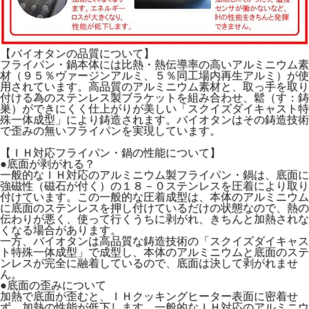
【バイオタンの品質について】
フライパン・鍋本体には比熱・熱伝導率の高いアルミニウム素
材（９５％ヴァージンアルミ、５％同工場内再生アルミ）が使
用されています。高品質のアルミニウム素材と、取っ手を取り
付ける為のステンレス製ブラケットを組み合わせ、鬆（す：鋳
巣）ができにくく仕上がりが美しい「スクイズダイキャスト特
殊一体成型」により鋳造されます。バイオタンはその鋳造技術
で歪みの無いフライパンを実現しています。
【ＩＨ対応フライパン・鍋の性能について】
●底面が剥がれる？
一般的なＩＨ対応のアルミニウム製フライパン・鍋は、底面に
強磁性（磁石が付く）の１８－０ステンレスを圧着により取り
付けています。この一般的な圧着成型は、本体のアルミニウム
に底面のステンレスを押し付けているだけの状態なので、熱の
伝わりが悪く、使って行くうちに剥がれ、きちんと加熱されな
くなる場合があります。
一方、バイオタンは高品質な鋳造技術の「スクイズダイキャス
ト特殊一体成型」で成型し、本体のアルミニウムと底面のステ
ンレスが完全に融着しているので、底面は決して剥がれませ
ん。
●底面の歪みについて
加熱で底面が歪むと、ＩＨクッキングヒーター表面に密着せ
ず、加熱の性能が低下します。一般的なＩＨ対応のアルミニウ