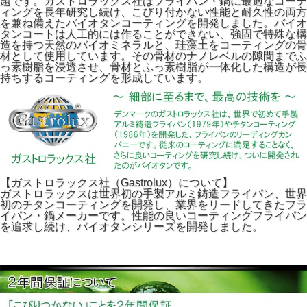
題です。ガストロラックス社はフライパン・鍋に最適なコーテ
ィングを長年研究し続け、こびり付かない性能と耐久性の両方
を兼ね備えたバイオタンコーティングを開発しました。バイオ
タンコートは人工的には作ることができない、強固で特殊な構
造を持つ天然のバイオミネラルと、珪藻土をコーティングの骨
材として使用しています。その骨材のナノレベルの隙間までふ
っ素樹脂を浸透させ、骨材とふっ素樹脂が一体化した構造が長
持ちするコーティングを形成しています。
【ガストロラックス社（Gastrolux）について】
ガストロラックスは世界初の手製アルミ鋳造フライパン、世界
初のチタンコーティングを開発し、業界をリードしてきたフラ
イパン・鍋メーカーです。性能の良いコーティングフライパン
を追求し続け、バイオタンシリーズを開発しました。