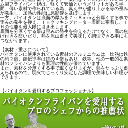
ム製フライパン・鍋は、軽くて安価というメリットがある半
面、薄い素材で作られている為、真ん中が盛り上がる等の歪み
が発生し、加熱の性能に悪影響を及ぼします。
一方、バイオタンは底面の厚みを７～８ｍｍと分厚くする事で
歪みの発生を抑え、ＩＨクッキングヒーター表面に密着し、Ｉ
Ｈの性能を最大限に引き出します。
底面を分厚くする事は歪みの発生を抑えるだけでなく、底の焦
げ付きを防いだり、熱を沢山蓄えて美味しく調理できる事にも
つながります。
【素材・重さについて】
バイオタンに使用されている素材のアルミニウムは、比熱は鉄
の約２倍、熱伝導率は鉄の４倍もあり、鉄等、他の一般的な素
材のフライパンよりも調理の性能が優れています。
また、素材を分厚くする事で重くなりますが、熱をたっぷり蓄
えられるので、弱火でじっくり安定した調理で美味しい料理が
できます。
【バイオタンを愛用するプロフェッショナル】