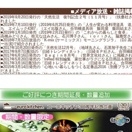
■メディア放送・雑誌掲
■2019年9月20日発行の「天然生活 復刊記念２号（１１月号）」（扶桑
れました
■2019年7月10日発行（2019年6月25日発売）の「人生が変わる料理道
ち エイムック4387」（エイ出版さん、合羽橋道具街 飯田屋 飯田結太
■2019年1月18日発売（2019年2月2日発行）の「これからの暮らしと食
高橋みどりさん、枝元なほみさん、石川博子さん、ｉｏｒｉさん、脇雅世さ
■2018年7月12日放送の「K-mix (ケーミックス）モーニングラジラ」（D
ー出演)で紹介されました
■2017年10月20日発売の「天然生活12月号」（地球丸さん、石黒智子先生
■2017年9月7日配信の「日経トレンディネット」（日経ＢＰ社さん、合羽
■2017年6月16日発売の「Ｂｅｇｉｎ８月号」（世界文化社さん）に掲載さ
■2017年5月20日発売の「InRed 特別編集 家仕事がラクになる日用品
■2017年3月16日配信の「日経トレンディネット」（日経ＢＰ社さん、合
■2015年3月14日発売の「心地いい暮らしをつくる定番品2016（別冊プ
だきました
■2014年7月10日発売の「MonoMax2014年8月号」（宝島社さん）で
こびりつ
■2013年10月10日より放送の「独身貴族」（フジテレビさん）で撮影に使
■2013年4月1日放送の「リッチマン、プアウーマンinニューヨークSPEC
放送では
IH対応深型片手鍋17200A
と
ＩＨ対応深型フライパン17226A
、
またそれぞれのサイズ、
20cmガラス蓋
と
26ｃｍガラス蓋
が使用されました
■2012年7月12日発売の「ふらいぱんノート」（ぱんとたまねぎさん）で
■2012年4月10日発売の「クロワッサン特大号No.827（4月25日号）」
■2011年11月18日発売の別冊PLUS1LIVING「石黒智子 私が選んだ台
■2010年12月27日 食品メーカー顧問等で幅広くご活躍されている料理
た
■ホテルニューオータニ料理人・博多さん内レストラン「カステリアンルー
■家庭画報10月号付録家庭画報Selection2010秋（世界文化社さん）で紹介
メディア掲載情報の詳細に関しましては、こ