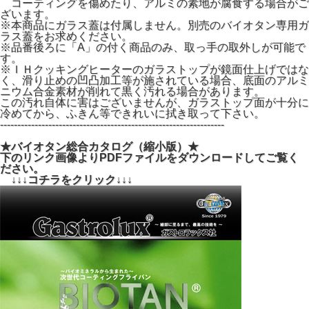
コーティングを傷めたり、アルミの素地が腐食する場合がご
ざいます。
※本商品にガラス蓋は付属しません。別売のバイオタン専用ガ
ラス蓋をお求めください。
※品番後ろに「A」の付く商品のみ、取っ手の取外しが可能で
す。
※ＩＨクッキングヒーターのガラストップが鏡面仕上げではな
く、滑り止めの凹凸加工等が施されている場合、底面のアルミ
ニウム合金素材が削れて黒く汚れる場合があります。
この汚れ自体に害はございませんが、ガラストップ面が十分に
冷めてから、ふきん等できれいに拭き取って下さい。
-----------------------------------------------------------------
★バイオタン総合カタログ（縮小版）★
下のリンク画像よりPDFファイルをダウンロードしてご覧く
ださい。
↓↓↓コチラをクリック↓↓↓