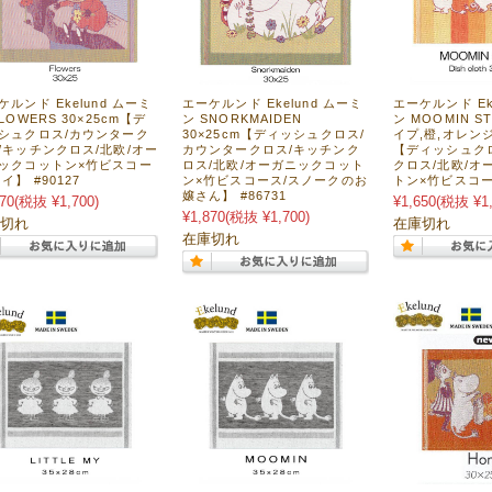
ケルンド Ekelund ムーミ
エーケルンド Ekelund ムーミ
エーケルンド Ek
LOWERS 30×25cm【デ
ン SNORKMAIDEN
ン MOOMIN S
シュクロス/カウンターク
30×25cm【ディッシュクロス/
イプ,橙,オレンジ)
/キッチンクロス/北欧/オー
カウンタークロス/キッチンク
【ディッシュク
ックコットン×竹ビスコー
ロス/北欧/オーガニックコット
クロス/北欧/オ
イ】 #90127
ン×竹ビスコース/スノークのお
トン×竹ビスコース
嬢さん】 #86731
70
(税抜 ¥1,700)
¥1,650
(税抜 ¥1,
¥1,870
(税抜 ¥1,700)
切れ
在庫切れ
在庫切れ