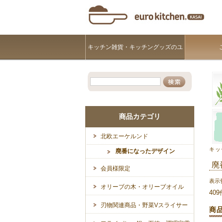
キッチン雑貨・キッチングッズのユ
ーロキッチンKASAI
商品カテゴリ
北欧エーケルンド
キッ
廃番になったデザイン
廃
会員様限定
表示
オリーブの木・オリーブオイル
40
刃物関連商品・野菜Vスライサー
商