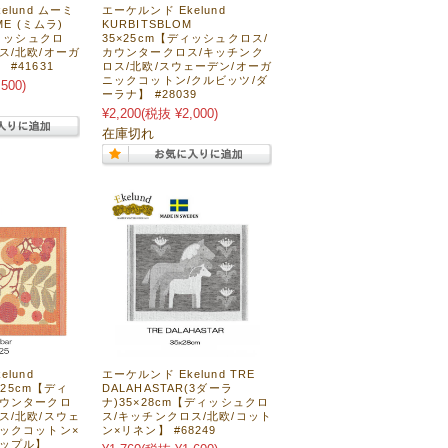
elund ムーミ
エーケルンド Ekelund
ME (ミムラ)
KURBITSBLOM
ディッシュクロ
35×25cm【ディッシュクロス/
ス/北欧/オーガ
カウンタークロス/キッチンク
#41631
ロス/北欧/スウェーデン/オーガ
ニックコットン/クルビッツ/ダ
500)
ーラナ】 #28039
¥2,200
(税抜 ¥2,000)
在庫切れ
lund
エーケルンド Ekelund TRE
0×25cm【ディ
DALAHASTAR(3ダーラ
カウンタークロ
ナ)35×28cm【ディッシュクロ
ス/北欧/スウェ
ス/キッチンクロス/北欧/コット
ニックコットン×
ン×リネン】 #68249
アップル】