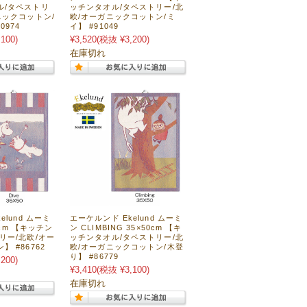
ル/タペストリ
ッチンタオル/タペストリー/北
ニックコットン/
欧/オーガニックコットン/ミ
0974
イ】 #91049
100)
¥3,520
(税抜 ¥3,200)
在庫切れ
elund ムーミ
エーケルンド Ekelund ムーミ
50cm 【キッチン
ン CLIMBING 35×50cm 【キ
リー/北欧/オー
ッチンタオル/タペストリー/北
 #86762
欧/オーガニックコットン/木登
り】 #86779
200)
¥3,410
(税抜 ¥3,100)
在庫切れ