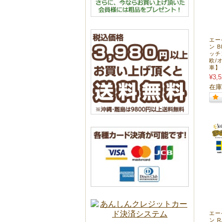
エー
ン B
ッチ
欧/
車】 
¥3,5
在庫
エー
ン R