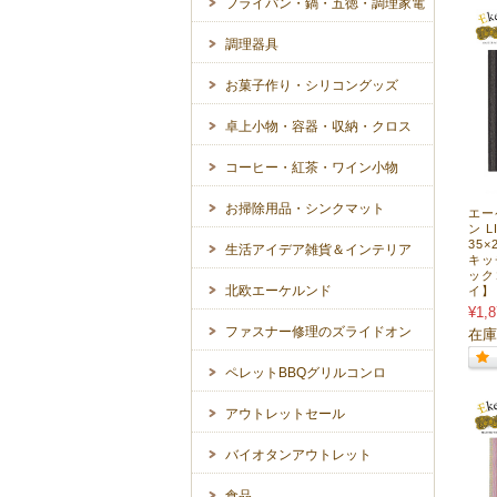
フライパン・鍋・五徳・調理家電
調理器具
お菓子作り・シリコングッズ
卓上小物・容器・収納・クロス
コーヒー・紅茶・ワイン小物
お掃除用品・シンクマット
エー
ン L
35
生活アイデア雑貨＆インテリア
キッ
ック
北欧エーケルンド
イ】 
¥1,8
ファスナー修理のズライドオン
在庫
ペレットBBQグリルコンロ
アウトレットセール
バイオタンアウトレット
食品