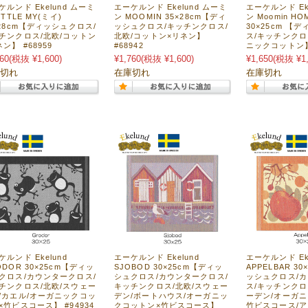
ケルンド Ekelund ムーミ
エーケルンド Ekelund ムーミ
エーケルンド Ek
ITTLE MY(ミイ)
ン MOOMIN 35×28cm【ディ
ン Moomin HO
×28cm【ディッシュクロス/
ッシュクロス/キッチンクロス/
30×25cm 【
チンクロス/北欧/コットン
北欧/コットン×リネン】
ス/キッチンクロ
ン】 #68959
#68942
ニックコットン】 
60
(税抜 ¥1,600)
¥1,760
(税抜 ¥1,600)
¥1,650
(税抜 ¥1,
切れ
在庫切れ
在庫切れ
ケルンド Ekelund
エーケルンド Ekelund
エーケルンド Eke
ODOR 30×25cm【ディッ
SJOBOD 30×25cm【ディッ
APPELBAR 3
クロス/カウンタークロス/
シュクロス/カウンタークロス/
ッシュクロス/
チンクロス/北欧/スウェー
キッチンクロス/北欧/スウェー
ス/キッチンクロ
/カエル/オーガニックコッ
デン/ボートハウス/オーガニッ
ーデン/オーガ
×竹ビスコース】 #94934
クコットン×竹ビスコース】
竹ビスコース/