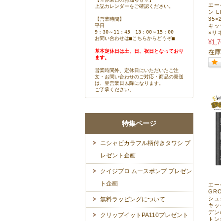
エー
上記カレンダーをご確認ください。
ン L
35
【営業時間】
平日
キッ
9：30～11：45 13：00～15：00
×リネ
お問い合わせは
■こちらからどうぞ■
¥1,7
基本定休日は土、日、祝日となっており
在庫
ます。
営業時間外、定休日にいただいたご注
文・お問い合わせのご対応・商品の発送
は、翌営業日以降になります。
ご了承ください。
特集ページ
ニシャビカラフル柄付きタワシ プ
レゼント企画
クイジプロ ムースポンプ プレゼン
ト企画
エー
GR
シュ
無料ラッピングについて
キッ
デン
クリップイットPA110プレゼント
トン