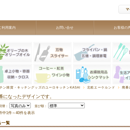
マ
ご利用案内
お問い合せ
お客様の
チン雑貨・キッチングッズのユーロキッチンKASAI
北欧エーケルンド
廃番
番になったデザインです。
切替：
並び順：
9件中1件～40件を表示
品一覧