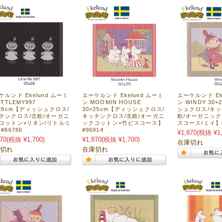
ケルンド Ekelund ムーミ
エーケルンド Ekelund ムーミ
エーケルンド Ek
ITTLEMY997
ン MOOMIN HOUSE
ン WINDY 30
×28cm【ディッシュクロス/
30×25cm【ディッシュクロス/
シュクロス/キッ
チンクロス/北欧/オーガニ
キッチンクロス/北欧/オーガニ
欧/オーガニッ
コットン×リネン/リトルミ
ックコットン×竹ビスコース】
スコース/ミイ】#
#86786
#96914
¥1,870
(税抜 ¥1,
70
(税抜 ¥1,700)
¥1,870
(税抜 ¥1,700)
在庫切れ
切れ
在庫切れ