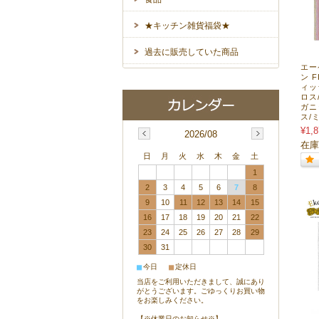
★キッチン雑貨福袋★
過去に販売していた商品
エー
ン F
ィッ
ロス
ガニ
ス/ミ
¥1,8
2026/08
在庫
日
月
火
水
木
金
土
1
2
3
4
5
6
7
8
9
10
11
12
13
14
15
16
17
18
19
20
21
22
23
24
25
26
27
28
29
30
31
■
■
今日
定休日
当店をご利用いただきまして、誠にあり
がとうございます。ごゆっくりお買い物
をお楽しみください。
【※休業日のお知らせ※】