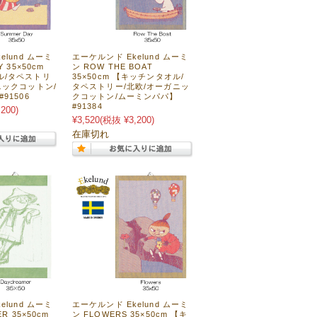
elund ムーミ
エーケルンド Ekelund ムーミ
 35×50cm
ン ROW THE BOAT
ル/タペストリ
35×50cm 【キッチンタオル/
ニックコットン/
タペストリー/北欧/オーガニッ
91506
クコットン/ムーミンパパ】
#91384
200)
¥3,520
(税抜 ¥3,200)
在庫切れ
elund ムーミ
エーケルンド Ekelund ムーミ
R 35×50cm
ン FLOWERS 35×50cm 【キ