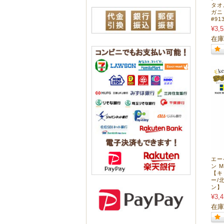
タオ
ガニ
#91
¥3,5
在庫
エー
ン M
【キ
ー/
ン】 
¥3,4
在庫