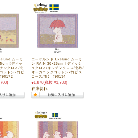
elund ムーミ
エーケルンド Ekelund ムーミ
×25cm【ディッ
ン RAIN 30×25cm【ディッシ
チンクロス/北
ュクロス/キッチンクロス/北欧/
クコットン×竹ビ
オーガニックコットン×竹ビス
90172
コース/雨】 #90134
700)
¥1,870
(税抜 ¥1,700)
在庫切れ