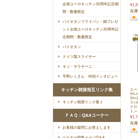
企画ユーロキッチン30周年記念期
¥1,8
在庫
間・数量限定
バイオタンフライパン・鍋プレゼ
ント企画ユーロキッチン30周年記
念期間・数量限定
バイオタン
ドイツ製スライサー
キジ・サラチーニ
平野レミさん 特別インタビュー
キッチン雑貨相互リンク集
エー
SI
30
キッチン雑貨リンク集１
ス/
クロ
トン
ＦＡＱ：Q&Aコーナー
¥1,7
在庫
お客様の疑問にお答えします
ベルナー特集ページQ＆A