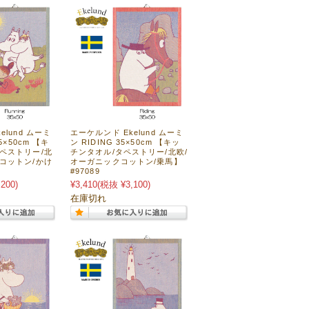
elund ムーミ
エーケルンド Ekelund ムーミ
5×50cm 【キ
ン RIDING 35×50cm 【キッ
ペストリー/北
チンタオル/タペストリー/北欧/
コットン/かけ
オーガニックコットン/乗馬】
#97089
200)
¥3,410
(税抜 ¥3,100)
在庫切れ