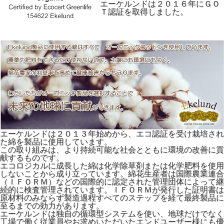
エーケルンドは２０１６年にＧＯ
Ｔ認証を取得しました。
エーケルンドは２０１３年始めから、エコ認証を受け栽培され
た綿を製品に使用しています。
この取り組みは、より持続可能な社会とともに環境の改善に貢
献するものです。
エコロジカルに成長した綿は化学除草剤または化学肥料を使用
しないことから成り立っています。綿花生産者は国際農業連合
（ＩＦＯＲＭ）などの国際的に認定された管理団体によって継
続的に検査管理されています。ＩＦＯＲＭが発行した証明書は
原材料のみならず製造過程すべてのステップを経て最終製品に
至るまでの効力があります。
エーケルンドは独自の循環型システムを使い、地球だけでなく
工場で働く従業員やお求めいただいたエンドユーザー様にも優