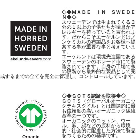
◇◆ＭＡＤＥ ＩＮ ＳＷＥＤＥ
Ｎ◆◇
スウェーデンでは生まれてくる３
分の１以上の子供たちが喘息かア
レルギーを持っていると言われま
す。だからこそエーケルンドはノ
ンケミカルの布製品をお客様へ提
案する事が重要な事と考えていま
す。
エーケルンドは環境先進国である
スウェーデンのホレード市にて製
造されています。自身の工場で糸
の段階から最終的な製品として完
成するまでの全てを完全に管理し、コントロールしています。
◇◆ＧＯＴＳ認証を取得◆◇
ＧＯＴＳ（グローバルオーガニッ
クテキスタイル）とは国際的に最
も信頼度の高いオーガニック繊維
基準の一つです。
オーガニックのコットン、ウー
ル、麻、絹などの原料から環境
的・社会的に配慮した方法で製品
をつくるための基準です。