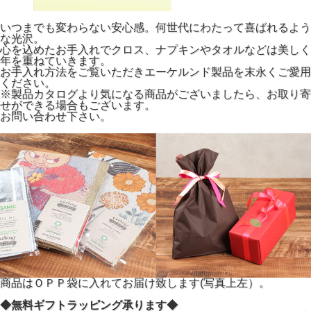
いつまでも変わらない安心感。何世代にわたって喜ばれるよう
な光沢。
心を込めたお手入れでクロス、ナプキンやタオルなどは美しく
年を重ねていきます。
お手入れ方法をご覧いただきエーケルンド製品を末永くご愛用
ください。
※製品カタログより気になる商品がございましたら、お取り寄
せができる場合もございます。
お問い合わせ下さい。
商品はＯＰＰ袋に入れてお届け致します(写真上左）。
◆無料ギフトラッピング承ります◆