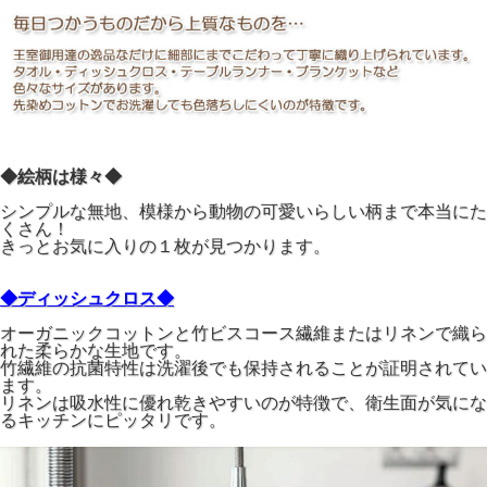
◆絵柄は様々◆
シンプルな無地、模様から動物の可愛いらしい柄まで本当にた
くさん！
きっとお気に入りの１枚が見つかります。
◆ディッシュクロス◆
オーガニックコットンと竹ビスコース繊維またはリネンで織ら
れた柔らかな生地です。
竹繊維の抗菌特性は洗濯後でも保持されることが証明されてい
ます。
リネンは吸水性に優れ乾きやすいのが特徴で、衛生面が気にな
るキッチンにピッタリです。