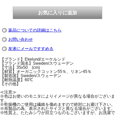
返品についての詳細はこちら
お問い合わせ
友達にメールですすめる
【ブランド】Ekelund/エーケルンド
【ブランド国名】Sweden/スウェーデン
【寸法】35x50 (cm)
【材質】オーガニックコットン55％、リネン45％
【製造国】Sweden/スウェーデン
【耐熱温度】60℃
【その他】
≪注意≫
※色はお使いのモニタによりイメージが異なる場合がございま
す。
※乾燥機のご使用は繊維を傷めますので絶対にお避け下さい。
※布製品の為、表示されたサイズと異なる場合がございます。
※性質上、たたみシワが目立つものもございますが、お洗濯で