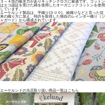
３～４倍の吸水力がありキッチンクロスに最適です。コットン
はエコ認証を受けた綿を使用したオーガニックコットンを使用
しています。
エーケルンド製品は、平織り(ＤＵＯ)、綾織りなどと言った従
来の織り方に加え、特許を取得した独自のレインボー織り（ジ
ャガード）から構成されています。
エーケルンドの当店取り扱い商品一覧はこちら