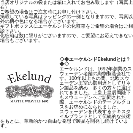
当店オリジナルの袋または箱に入れてお包み致します（写真上
右）。
ご希望の場合はご注文時にお申し付け下さい。
掲載している写真はラッピングの一例となりますので、写真以
外の柄や色になる場合がございます。
ギフトボックスにエーケルンドの化粧箱をご希望の場合はご相
談下さい。
化粧箱は数に限りがございますので、ご要望にお応えできない
場合もございます。
◇◆エーケルンドEkelundとは？
◆◇
エーケルンドは、1692年創業のス
ウェーデン老舗の織物製造会社で
す。100年以上もの間、北欧スウ
ェーデン王室の御用達としてリネ
ン製品を納め、多くの方々に選ば
れてきました。上皇上皇后両陛下
もスウェーデンへご訪問された
際、エーケルンドのテーブルクロ
スをお求めになられました。
スウェーデンを代表するテキスタ
イルブランドとして伝統的な技術
をもとに、革新的かつ自由な発想で製品を開発し続けていま
す。