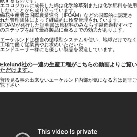
献するものです。
エコロジカルに成長した綿は化学除草剤または化学肥料を使用
しないことから成り立っています。
綿花生産者は国際農業連合（IFOAM）などの国際的に認定さ
れた管理団体によって継続的に検査管理されています。
IFOAMが発行した証明書は原材料のみならず製造過程すべて
のステップを経て最終製品に至るまでの効力があります。
エーケルンドは独自の循環型システムを使い、地球だけでなく
工場で働く従業員やお求めいただいた
エンドユーザー様にも優しい製品を製造しています。
Ekelund社の一連の生産工程がこちらの動画よりご覧い
ただけます。
普段見る事の出来ないエーケルンド内部が気になる方は是非ご
覧下さい