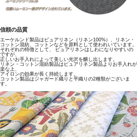
信頼の品質
エーケルンド製品はピュアリネン（リネン100%）、リネン・
コットン混紡、コットンなどを原料として使われいています。
それぞれの特徴として、 ピュアリネンはしわになりやすいの
ですが、
正しいお手入れによって美しい光沢を醸し出します。
リネン・コットン混紡製品はピュアリネン製品よりお手入れが
楽な上、
アイロンの効果が長く持続します。
コットン製品はジャガード織りと平織りの2種類がございま
す。