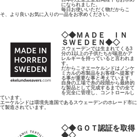
になられました。
毎日お使いいただく物だからこ
そ、より良いお気に入りの一品をお求めください。
◇◆ＭＡＤＥ ＩＮ
ＳＷＥＤＥＮ◆◇
スウェーデンでは生まれてくる3
分の1以上の子供たちが喘息かア
レルギーを持っていると言われま
す。
だからこそエーケルンドはノンケ
ミカルの布製品をお客様へ提案す
る事が重要な事と考えています。
自身の工場で糸の段階から最終的
な製品として完成するまでの全て
を完全に管理し、コントロールし
ています。
エーケルンドは環境先進国であるスウェーデンのホレード市に
て製造されています。
◇◆ＧＯＴ認証を取得
◆◇