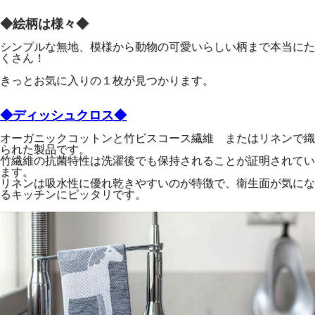
◆絵柄は様々◆
シンプルな無地、模様から動物の可愛いらしい柄まで本当にた
くさん！
きっとお気に入りの１枚が見つかります。
◆ディッシュクロス◆
オーガニックコットンと竹ビスコース繊維 またはリネンで織
られた製品です。
竹繊維の抗菌特性は洗濯後でも保持されることが証明されてい
ます。
リネンは吸水性に優れ乾きやすいのが特徴で、衛生面が気にな
るキッチンにピッタリです。