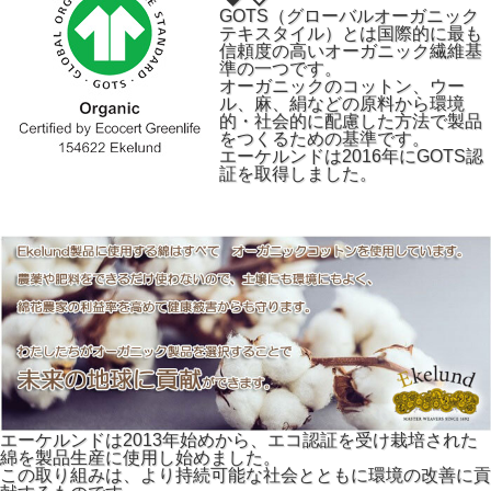
GOTS（グローバルオーガニック
テキスタイル）とは国際的に最も
信頼度の高いオーガニック繊維基
準の一つです。
オーガニックのコットン、ウー
ル、麻、絹などの原料から環境
的・社会的に配慮した方法で製品
をつくるための基準です。
エーケルンドは2016年にGOTS認
証を取得しました。
エーケルンドは2013年始めから、エコ認証を受け栽培された
綿を製品生産に使用し始めました。
この取り組みは、より持続可能な社会とともに環境の改善に貢