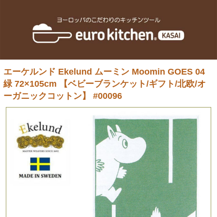
エーケルンド Ekelund ムーミン Moomin GOES 04
緑 72×105cm 【ベビーブランケット/ギフト/北欧/オ
ーガニックコットン】 #00096