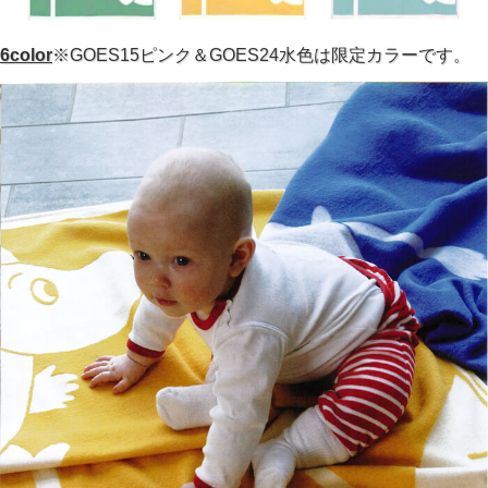
6color
※GOES15ピンク＆GOES24水色は限定カラーです。