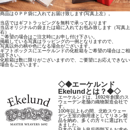
商品はＯＰＰ袋に入れてお届け致します(写真上左）。
当店ではギフトラッピングを無料で承っております
当店オリジナルの袋または箱に入れてお包み致します（写真上
右）。
ご希望の場合はご注文時にお申し付け下さい。
掲載している写真はラッピングの一例となりますので、
写真以外の柄や色になる場合がございます。
ギフトボックスにエーケルンドの化粧箱をご希望の場合はご相
談下さい。
化粧箱は数に限りがございますので、ご要望にお応えできない
場合もございます。
◇◆エーケルンド
Ekelundとは？◆◇
エーケルンドは、1692年創業のス
ウェーデン老舗の織物製造会社で
す。
100年以上もの間、北欧スウェー
デン王室の御用達としてリネン製
品を納め、多くの方々に選ばれて
きました。
日本の上皇上皇后両陛下もお求め