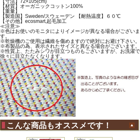
【寸法】72×105(cm)
【材質】オーガニックコットン100%
【重量】
【製造国】Sweden/スウェーデン 【耐熱温度】６０℃
【その他】ecosmart,起毛加工
≪注意≫
※色はお使いのモニタによりイメージが異なる場合がございま
す。
※乾燥機のご使用は繊維を傷めますので絶対にお避け下さい。
※布製品の為、表示されたサイズと異なる場合がございます。
※性質上、たたみシワが目立つものもございますが、お洗濯で
徐々に目立たなくなります。
こんな商品もオススメです！