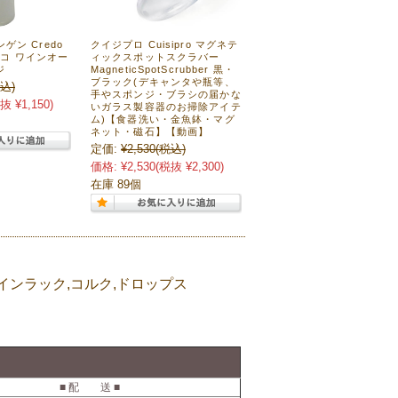
ゲン Credo
クイジプロ Cuisipro マグネテ
ラシコ ワインオー
ィックスポットスクラバー
ジ
MagneticSpotScrubber 黒・
ブラック(デキャンタや瓶等、
込)
手やスポンジ・ブラシの届かな
抜 ¥1,150)
いガラス製容器のお掃除アイテ
ム)【食器洗い・金魚鉢・マグ
ネット・磁石】【動画】
定価:
¥2,530
(税込)
価格:
¥2,530
(税抜 ¥2,300)
在庫 89個
インラック,コルク,ドロップス
■ 配 送 ■