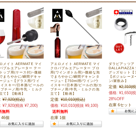
ロメイト AERMATE マイ
アエロメイト AERMATE マイ
ダラピアッツア
バブルエアレーター テー
クロバブルエアレーター プロ
DALLAPIAZZ
トップ用(ケース付)~微細
用(ワインボトル用)~微細な泡
グッズセット【
でまろやかに/瞬間デキャ
でまろやかに/瞬間デキャンタ
【ボジョレーヌ
ージュ~【グラス用/ワイ
ージュ~【750ml用/ワイン/ウ
ン/家飲み】
ウイスキー/日本酒/ビールの
イスキー/日本酒/ビールの泡/カ
定価:
¥2,310
(税
カプチーノ用/牛乳・ミルク
プチーノ用/牛乳・ミルクの泡
価格:
¥1,650
(税
立て】【動画】
立て】【動画】
28%OFF
:
¥7,920
(税込)
定価:
¥10,010
(税込)
在庫 6セット
:
¥7,920
(税抜 ¥7,200)
価格:
¥10,010
(税抜 ¥9,100)
料無料
送料無料
 46個
在庫 1個