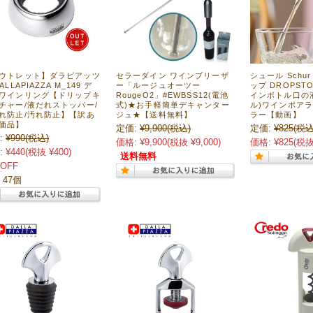
ウトレット】ダラピアッツ
セラーダイン ワインブリーザ
シュール Schu
ALLAPIAZZA M_149 デ
ー「ルージュオーツー
ップ DROPST
ワインリング【ドリップキ
RougeO2」#EWBSS12(電池
インボトル口の
チャー/液だれストッパー/
式)★お手軽簡単デキャンター
ル)ワインポアラ
れ防止/汚れ防止】【訳あ
ジュ★【送料無料】
ラー【動画】
価品】
定価:
¥9,900
(税込)
定価:
¥825
(税込
:
¥990
(税込)
価格:
¥9,900
(税抜 ¥9,000)
価格:
¥825
(税抜
:
¥440
(税抜 ¥400)
送料無料
OFF
 47個