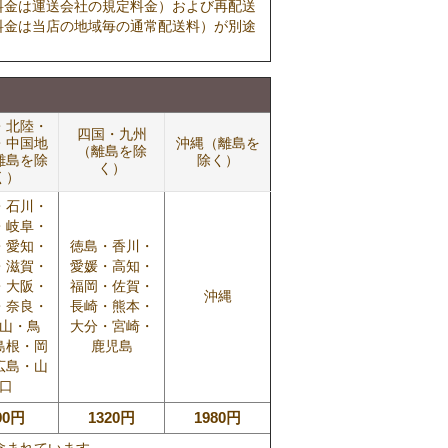
料金は運送会社の規定料金）および再配送
料金は当店の地域毎の通常配送料）が別途
・北陸・
四国・九州
・中国地
沖縄（離島を
（離島を除
離島を除
除く）
く）
く）
・石川・
・岐阜・
・愛知・
徳島・香川・
・滋賀・
愛媛・高知・
・大阪・
福岡・佐賀・
沖縄
・奈良・
長崎・熊本・
山・鳥
大分・宮崎・
島根・岡
鹿児島
広島・山
口
90円
1320円
1980円