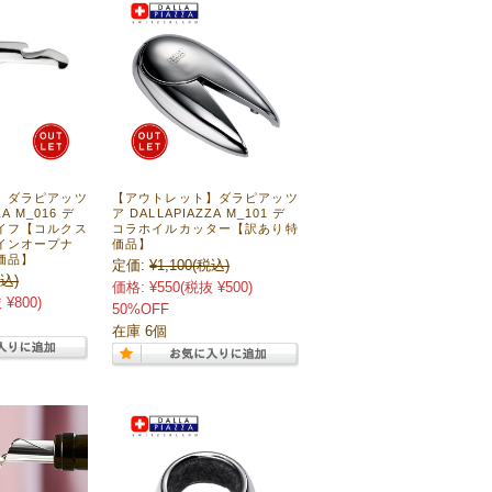
】ダラピアッツ
【アウトレット】ダラピアッツ
ZA M_016 デ
ア DALLAPIAZZA M_101 デ
イフ【コルクス
コラホイルカッター【訳あり特
インオープナ
価品】
価品】
定価:
¥1,100
(税込)
込)
価格:
¥550
(税抜 ¥500)
 ¥800)
50%OFF
在庫 6個