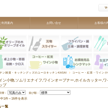
マ
ご利用案内
お問い合せ
お客様の
チン雑貨・キッチングッズのユーロキッチンKASAI
コーヒー・紅茶・ワイン小
イン小物,ソムリエナイフ,ワインオープナー,ホイルカッター,ワ
ップ
切替：
並び順：
件中1件～16件を表示
品一覧