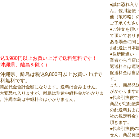
●誠に恐れ入
ん。佐川急便
他（敬称略）
ご了承くださ
●ご注文を頂
て頂いており
ある場合に関
お配送は日本
●住所間違い
込3,980円以上お買い上げで送料無料です！
業者から当店
（沖縄県、離島を除く）
返送料金は運
配送料金は当
沖縄県、離島は税込9,800円以上お買い上げで
す。
送料無料です。
また、商品発
商品代金合計金額になります。送料は含みません。
がかかります
大変恐れ入りますが、離島は別途中継料金がかかりま
●代金引換便
。沖縄本島は中継料金はかかりません。
商品が宅配便
の配送料およ
社の規定料金
頂きます。
●代金引換便
せん。商品発