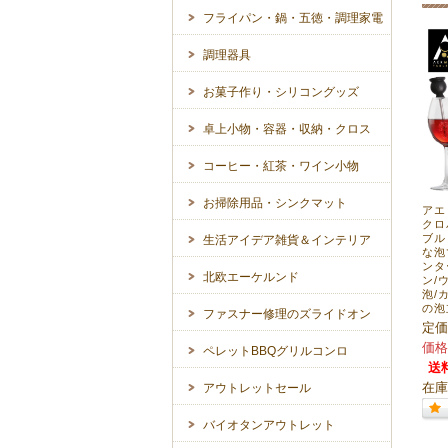
フライパン・鍋・五徳・調理家電
調理器具
お菓子作り・シリコングッズ
卓上小物・容器・収納・クロス
コーヒー・紅茶・ワイン小物
お掃除用品・シンクマット
アエ
クロ
ブル
生活アイデア雑貨＆インテリア
な泡
ンタ
北欧エーケルンド
ン/
泡/
の泡
ファスナー修理のズライドオン
定価
価格
ペレットBBQグリルコンロ
送
在庫
アウトレットセール
バイオタンアウトレット