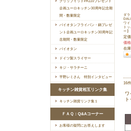
クリップイットPA110プレゼント
企画ユーロキッチン30周年記念期
ダラ
間・数量限定
DAL
ワイ
バイオタンフライパン・鍋プレゼ
トッ
ー】
ント企画ユーロキッチン30周年記
定価
念期間・数量限定
価格
在庫
バイオタン
ドイツ製スライサー
キジ・サラチーニ
平野レミさん 特別インタビュー
16
キッチン雑貨相互リンク集
ワ
ト
キッチン雑貨リンク集１
ＦＡＱ：Q&Aコーナー
お客様の疑問にお答えします