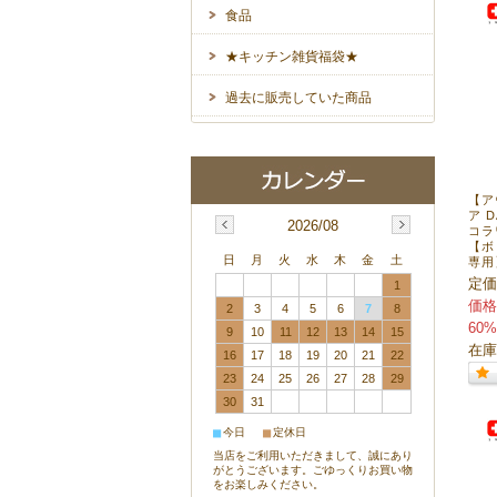
食品
★キッチン雑貨福袋★
過去に販売していた商品
【ア
ア D
2026/08
コラ
【ボ
日
月
火
水
木
金
土
専用
定価
1
価格
2
3
4
5
6
7
8
60%
9
10
11
12
13
14
15
在庫
16
17
18
19
20
21
22
23
24
25
26
27
28
29
30
31
■
■
今日
定休日
当店をご利用いただきまして、誠にあり
がとうございます。ごゆっくりお買い物
をお楽しみください。