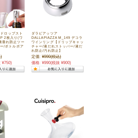
r ドロップスト
ダラピアッツア
OP 2枚入り(ワ
DALLAPIAZZA M_149 デコラ
液垂れ防止ツー
ワインリング【ドリップキャッ
ー/ボトルポア
チャー/液だれストッパー/液だ
れ防止/汚れ防止】
)
定価:
¥990
(税込)
 ¥750)
価格:
¥990
(税抜 ¥900)