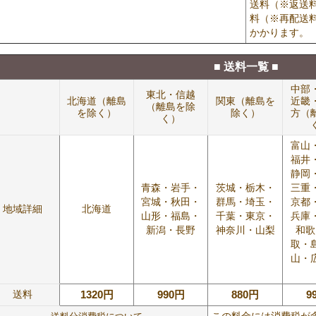
送料（※返送
料（※再配送
かかります。
■ 送料一覧 ■
中部
東北・信越
北海道（離島
関東（離島を
近畿
（離島を除
を除く）
除く）
方（
く）
富山
福井
静岡
青森・岩手・
茨城・栃木・
三重
宮城・秋田・
群馬・埼玉・
京都
地域詳細
北海道
山形・福島・
千葉・東京・
兵庫
新潟・長野
神奈川・山梨
和歌
取・
山・
送料
1320円
990円
880円
9