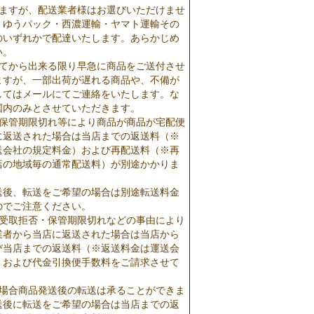
りますが、配送業者様はお選びいただけませ
・ゆうパック・西濃運輸・ヤマト運輸その
のいずれかで配達いたします。あらかじめ
い。
いてから出来る限り早急に商品をご送付させ
ますが、一部出荷が遅れる商品や、不備が
してはメールにてご連絡をいたします。な
国内のみとさせていただきます。
・保管期限切れ等により商品が商品が宅配便
に返送された場合は当店までの返送料（※
送会社の規定料金）および再配送料（※再
店の地域毎の通常配送料）が別途かかりま
送後、転送をご希望の場合は別途転送料金
のでご注意ください。
で受取拒否・保管期限切れなどの事由により
業者から当店に返送された場合は当店から
び当店までの返送料（※返送料金は運送会
）および代金引換便手数料をご請求させて
の場合商品発送後の転送は承ることができま
送後に転送をご希望の場合は当店までの返