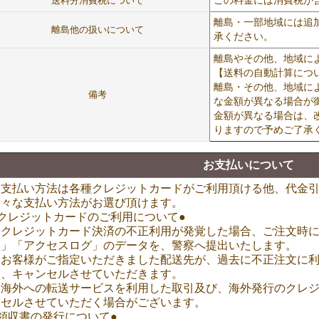
送料分消費税について
この料金には消費税が
離島・一部地域には追
離島他の扱いについて
承ください。
離島やその他、地域に
【送料の自動計算につ
離島・その他、地域に
備考
な金額が異なる場合が
金額が異なる場合は、
りますので予めご了承
お支払いについて
お支払い方法は各種クレジットカードがご利用頂ける他、代金
様々な支払い方法がお選び頂けます。
●クレジットカードのご利用について●
※クレジットカード決済の不正利用が発覚した場合、ご注文時に
ス」「アクセスログ」のデータを、警察へ提出いたします。
※お客様がご指定いただきました配送先が、過去に不正注文に
合、キャンセルさせていただきます。
※海外への転送サービスを利用した取引及び、海外発行のクレ
ンセルさせていただく場合がございます。
領収書の発行について●