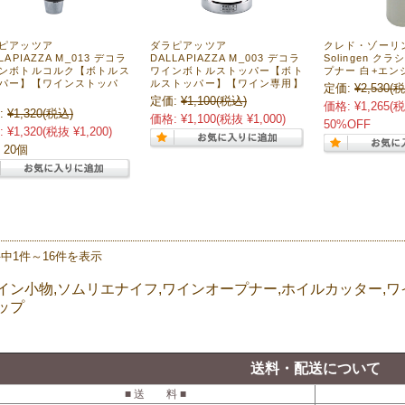
ピアッツア
ダラピアッツア
クレド・ゾーリン
LAPIAZZA M_013 デコラ
DALLAPIAZZA M_003 デコラ
Solingen ク
ンボトルコルク【ボトルス
ワインボトルストッパー【ボト
プナー 白+エン
パー】【ワインストッパ
ルストッパー】【ワイン専用】
定価:
¥2,530
(税
定価:
¥1,100
(税込)
価格:
¥1,265
(税
:
¥1,320
(税込)
価格:
¥1,100
(税抜 ¥1,000)
50%OFF
:
¥1,320
(税抜 ¥1,200)
 20個
件中1件～16件を表示
イン小物,ソムリエナイフ,ワインオープナー,ホイルカッター,ワ
ップ
送料・配送について
■ 送 料 ■