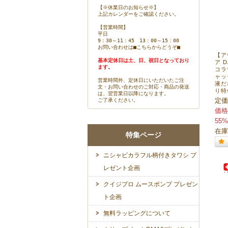
【※休業日のお知らせ※】
上記カレンダーをご確認ください。
【営業時間】
平日
9：30～11：45 13：00～15：00
お問い合わせは
■こちらからどうぞ■
【ア
基本定休日は土、日、祝日となっており
ア D
ます。
コラ
ャッ
営業時間外、定休日にいただいたご注
液だ
文・お問い合わせのご対応・商品の発送
り特
は、翌営業日以降になります。
定価
ご了承ください。
価格
55%
在庫
特集ページ
ニシャビカラフル柄付きタワシ プ
レゼント企画
クイジプロ ムースポンプ プレゼン
ト企画
無料ラッピングについて