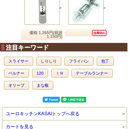
価格:1,265円(税抜
在庫切れ
1,150円)
注目キーワード
スライサー
しりしり
フライパン
包丁
ベルナー
120
ＩＨ
テーブルランナー
オリーブ
まな板
ユーロキッチンKASAIトップへ戻る
カートを見る