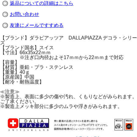
返品についての詳細はこちら
お問い合わせ
友達にメールですすめる
【ブランド】ダラピアッツア DALLAPIAZZA デコラ・シリー
ズ
【ブランド国名】スイス
【寸法】66x35x22ｍｍ
※注ぎ口内径およそ17ｍｍから22ｍｍまで対応
【容量】
【材質】亜鉛・プラ・ステンレス
【重量】40ｇ
【原産国】中国
【耐冷・耐熱温度】
≪注意≫
※製造上、表面に多少の傷や汚れ、くもりなどがみられます。
ご了承ください。
※製造上メッキ部分に多少のムラや浮きがみられます。