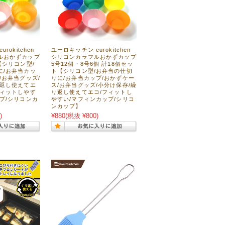
rokitchen
ユーロキッチン eurokitchen
ルおかずカップ
シリコンカラフルおかずカップ
【シリコン型/
5号12個・8号6個 計18個セッ
に/お弁当カッ
ト【シリコン型/お弁当の仕切
/お弁当グッズ/
りに/お弁当カップ/おかずケー
り返し使えてエ
ス/お弁当グッズ/小分け保存/繰
フィットしやす
り返し使えてエコ/フィットし
プ/シリコンカ
やすい/マフィンカップ/シリコ
ンカップ】
)
¥880
(税抜 ¥800)