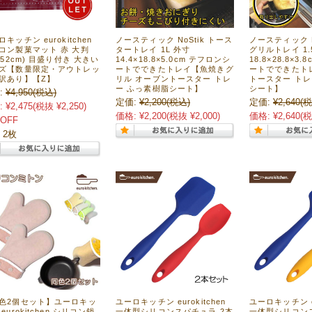
キッチン eurokitchen
ノースティック NoStik トース
ノースティック N
コン製菓マット 赤 大判
タートレイ 1L 外寸
グリルトレイ 1.
8×52cm) 目盛り付き 大きい
14.4×18.8×5.0cm テフロンシ
18.8×28.8×3
ズ【数量限定・アウトレッ
ートでできたトレイ【魚焼きグ
ートでできたト
訳あり】【Z】
リル オーブントースター トレ
トースター トレ
ー ふっ素樹脂シート】
シート】
:
¥4,950
(税込)
定価:
¥2,200
(税込)
定価:
¥2,640
(税
:
¥2,475
(税抜 ¥2,250)
価格:
¥2,200
(税抜 ¥2,000)
価格:
¥2,640
(税
OFF
 2枚
色2個セット】ユーロキッ
ユーロキッチン eurokitchen
ユーロキッチン eu
eurokitchen シリコン鍋
一体型シリコンスパチュラ 2本
一体型シリコン