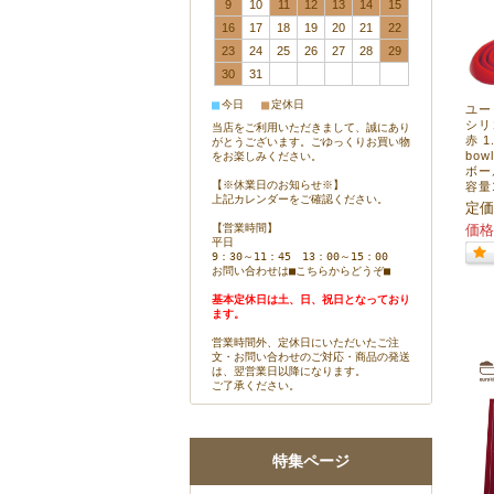
9
10
11
12
13
14
15
16
17
18
19
20
21
22
23
24
25
26
27
28
29
30
31
■
■
今日
定休日
ユーロ
シリ
当店をご利用いただきまして、誠にあり
赤 1.
がとうございます。ごゆっくりお買い物
bo
をお楽しみください。
ボー
【※休業日のお知らせ※】
容量
上記カレンダーをご確認ください。
定価
【営業時間】
価格
平日
9：30～11：45 13：00～15：00
お問い合わせは
■こちらからどうぞ■
基本定休日は土、日、祝日となっており
ます。
営業時間外、定休日にいただいたご注
文・お問い合わせのご対応・商品の発送
は、翌営業日以降になります。
ご了承ください。
特集ページ