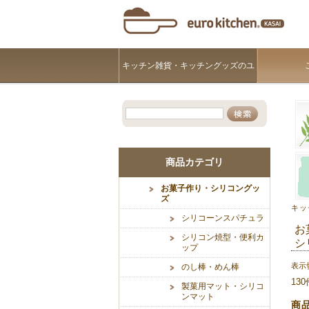
キッチン雑貨・キッチングッズのユ
ーロキッチンKASAI
商品カテゴリ
お菓子作り・シリコングッ
ズ
キッ
シリコーンスパチュラ
お
シリコン焼型・便利カ
シ
ップ
表示
のし棒・めん棒
13
製菓用マット・シリコ
ンマット
商