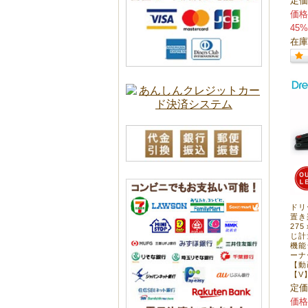
定価
価格
45%
在庫
ドリ
置き
27
じ計
機能
ーナ
【動
【V
定価
価格