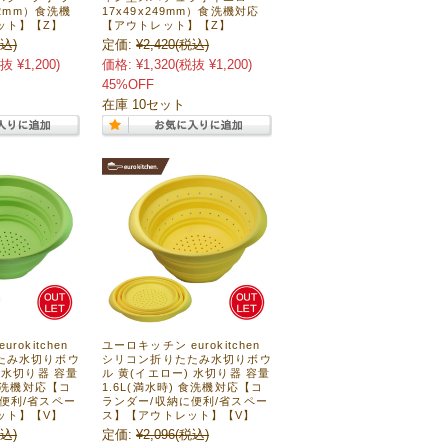
02mm）食洗機
17x49x249mm）食洗機対応
ット】【Z】
【アウトレット】【Z】
込)
定価:
¥2,420
(税込)
抜 ¥1,200)
価格:
¥1,320
(税抜 ¥1,200)
45%OFF
在庫 10セット
rokitchen
ユーロキッチン eurokitchen
たみ水切りボウ
シリコン折りたたみ水切りボウ
 水切り器 容量
ル 黄(イエロー) 水切り器 容量
 食洗機対応【コ
1.6L(満水時) 食洗機対応【コ
便利/省スペー
ランダー/収納に便利/省スペー
ット】【V】
ス】【アウトレット】【V】
込)
定価:
¥2,096
(税込)