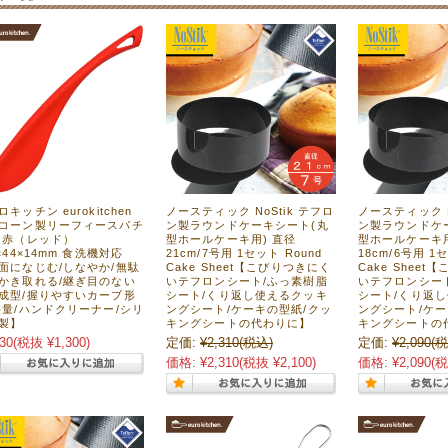
キッチン eurokitchen
ノースティック NoStik テフロ
ノースティック N
コーン製リーフィースパチ
ン製ラウンドケーキシート(丸
ン製ラウンドケ
 赤（レッド）
型ホールケーキ用) 直径
型ホールケーキ用
5×44×14mm 食洗機対応
21cm/7号用 1セット Round
18cm/6号用 1
面になじむ/しなやか/無駄
Cake Sheet【こびりつきにく
Cake Shee
かき取れる/継ぎ目のない
いテフロンシート/ふっ素樹脂
いテフロンシー
成型/握りやすいカーブ形
シート/くり返し使えるクッキ
シート/くり返
軽量/ハンドクリーナー/シリ
ングシート/ケーキの型紙/クッ
ングシート/ケー
製】
キングシートの代わりに】
キングシートの
30
(税抜 ¥1,300)
定価:
¥2,310
(税込)
定価:
¥2,090
(税
価格:
¥2,310
(税抜 ¥2,100)
価格:
¥2,090
(税