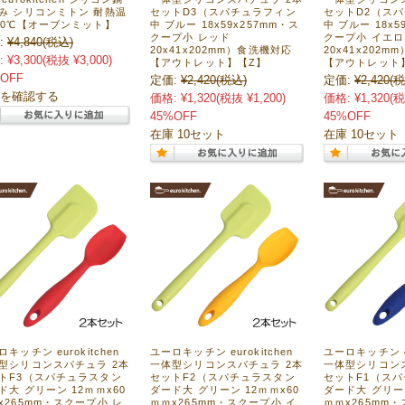
み シリコンミトン 耐熱温
セットD3（スパチュラフィン
セットD2（ス
20℃【オーブンミット】
中 ブルー 18x59x257mm・ス
中 ブルー 18x5
クープ小 レッド
クープ小 イエロ
:
¥4,840
(税込)
20x41x202mm）食洗機対応
20x41x202
:
¥3,300
(税抜 ¥3,000)
【アウトレット】【Z】
【アウトレット
OFF
定価:
¥2,420
(税込)
定価:
¥2,420
(税
を確認する
価格:
¥1,320
(税抜 ¥1,200)
価格:
¥1,320
(税
45%OFF
45%OFF
在庫 10セット
在庫 10セット
キッチン eurokitchen
ユーロキッチン eurokitchen
ユーロキッチン eu
型シリコンスパチュラ 2本
一体型シリコンスパチュラ 2本
一体型シリコン
トF3（スパチュラスタン
セットF2（スパチュラスタン
セットF1（ス
ド大 グリーン 12ｍｍx60
ダード大 グリーン 12ｍｍx60
ダード大 グリーン
x265mm・スクープ小 レ
ｍｍx265mm・スクープ小 イ
ｍｍx265mm