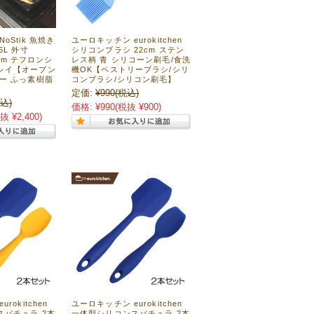
oStik 魚焼き
ユーロキッチン eurokitchen
5L 外寸
シリコンブラシ 22cm ステン
.8cm テフロンシ
レス柄 青 シリコーン刷毛/食洗
レイ【オーブン
機OK【ペストリーブラシ/シリ
ー ふっ素樹脂
コンブラシ/シリコン刷毛】
定価:
¥990
(税込)
込)
価格:
¥990
(税抜 ¥900)
抜 ¥2,400)
rokitchen
ユーロキッチン eurokitchen
スパチュラ 2本
一体型シリコンスパチュラ 2本