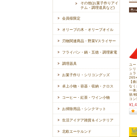
その他(お菓子作りアイ
テム・調理道具など)
会員様限定
オリーブの木・オリーブオイル
刃物関連商品・野菜Vスライサー
フライパン・鍋・五徳・調理家電
調理器具
ユーロ
シリ
ュラ
お菓子作り・シリコングッズ
26
【曲
卓上小物・容器・収納・クロス
なく
一体
状/
コーヒー・紅茶・ワイン小物
コン
¥1,4
お掃除用品・シンクマット
生活アイデア雑貨＆インテリア
北欧エーケルンド