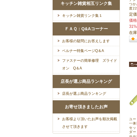
キッチン雑貨相互リンク集
つか
度2
定価
キッチン雑貨リンク集１
価格
31%
ＦＡＱ：Q&Aコーナー
在庫
お客様の疑問にお答えします
ベルナー特集ページQ＆A
ファスナーの簡単修理 ズライド
オン Q＆A
店長が選ぶ商品ランキング
店長が選ぶ商品ランキング
お寄せ頂きましたお声
お客様より頂いたお声を順次掲載
ユーロ
一体
させて頂きます
セッ
ダー
ｍｍ