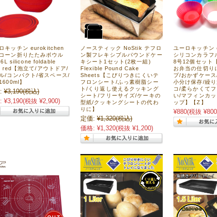
キッチン eurokitchen
ノースティック NoStik テフロ
ユーロキッチン eu
コーン折りたたみボウル
ン製フレキシブルパウンドケー
シリコンカラフ
6L silicone foldable
キシート1セット(2枚一組)
8号12個セット
wl red【泡立て/アウトドア/
Flexible Pound Cake
お弁当の仕切り
ル/コンパクト/省スペース/
Sheets【こびりつきにくいテ
プ/おかずケース
1600ml】
フロンシート/ふっ素樹脂シー
小分け保存/繰
ト/くり返し使えるクッキング
コ/柔らかくて
:
¥3,190
(税込)
シート/フリーサイズ/ケーキの
い/マフィンカッ
:
¥3,190
(税抜 ¥2,900)
型紙/クッキングシートの代わ
ップ】【Z】
りに】
¥880
(税抜 ¥800
定価:
¥1,320
(税込)
価格:
¥1,320
(税抜 ¥1,200)