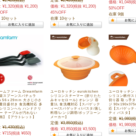
:
¥2,420
(税込)
定価:
¥2,420
(税込)
価格:
¥1,048
(税
:
¥1,320
(税抜 ¥1,200)
価格:
¥1,320
(税抜 ¥1,200)
50%OFF
OFF
45%OFF
在庫 9個
 10セット
在庫 10セット
ームファーム Dreamfarm
ユーロキッチン eurokitchen
ユーロキッチン eu
楽スプーンスパチュラ
シリコンスチーマー (折りたた
シリコン柄付ス
5ｘ56ｘ29ｍｍ 大さじ小さ
みキャセロール) オレンジ 容
切り器 取っ手タ
量目盛付き 食洗機対応 多
量1L 食洗機対応【スパゲッテ
ジ 90x190x3
シリコンへら ハンドクリ
ィー/スパゲッティ/パスタ/蒸し
応【スパゲッテ
ー テーブルが汚れない
料理/レンジ調理/ポップコーン
ティ パスタ】
画】【アウトレット】
メーカー】
定価:
¥1,980
(税
】
定価:
¥3,850
(税込)
価格:
¥1,980
(税
:
¥1,430
(税込)
価格:
¥3,850
(税抜 ¥3,500)
:
¥715
(税抜 ¥650)