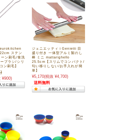
rokitchen
ジェニエッティ i Genietti 目
22cm ステン
盛り付き 一体型アルミ製のし
コーン刷毛/食洗
棒 ミニ mattarighello
ーブラシ/シリ
25.5cm【スリムでコンパクト/
リコン刷毛】
匂い移りしない/お手入れが簡
単】
)
¥5,170
(税抜 ¥4,700)
 ¥900)
送料無料