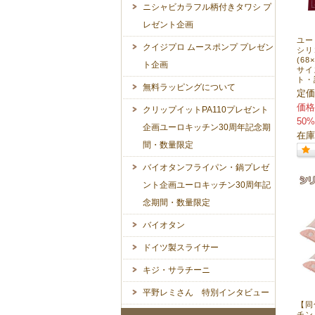
ニシャビカラフル柄付きタワシ プ
レゼント企画
ユーロ
クイジプロ ムースポンプ プレゼン
シリ
(6
ト企画
サイ
ト・
無料ラッピングについて
定価
価格
クリップイットPA110プレゼント
50%
企画ユーロキッチン30周年記念期
在庫
間・数量限定
バイオタンフライパン・鍋プレゼ
ント企画ユーロキッチン30周年記
念期間・数量限定
バイオタン
ドイツ製スライサー
キジ・サラチーニ
平野レミさん 特別インタビュー
【同
チン 