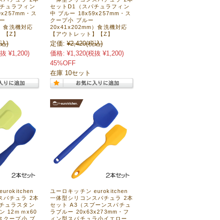
パチュラフィン
セットD1（スパチュラフィン
9x257mm・ス
中 ブルー 18x59x257mm・ス
ー
クープ小 ブルー
mm）食洗機対応
20x41x202mm）食洗機対応
】【Z】
【アウトレット】【Z】
込)
定価:
¥2,420
(税込)
抜 ¥1,200)
価格:
¥1,320
(税抜 ¥1,200)
45%OFF
在庫 10セット
rokitchen
ユーロキッチン eurokitchen
スパチュラ 2本
一体型シリコンスパチュラ 2本
パチュラスタン
セット A3（スプーンスパチュ
 12ｍｍx60
ラブルー 20x63x273mm・フ
・スクープ小 ブ
ィン型スパチュラ小イエロー