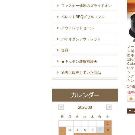
ファスナー修理のズライドオン
ペレットBBQグリルコンロ
アウトレットセール
バイオタンアウトレット
ノー
食品
ン製
型ホ
12c
★キッチン雑貨福袋★
Ca
いテ
シー
過去に販売していた商品
ング
キン
定価
価格
2026/08
日
月
火
水
木
金
土
1
2
3
4
5
6
7
8