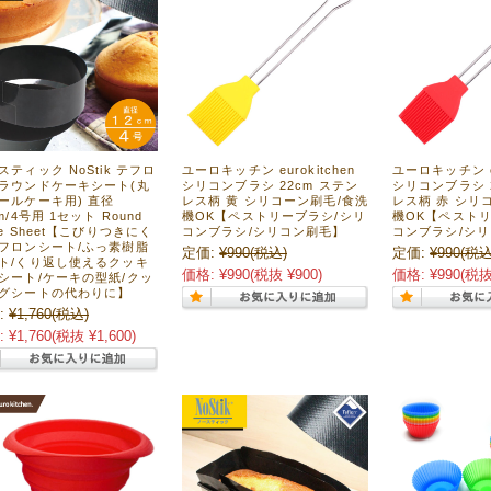
スティック NoStik テフロ
ユーロキッチン eurokitchen
ユーロキッチン eu
ラウンドケーキシート(丸
シリコンブラシ 22cm ステン
シリコンブラシ 
ールケーキ用) 直径
レス柄 黄 シリコーン刷毛/食洗
レス柄 赤 シリ
m/4号用 1セット Round
機OK【ペストリーブラシ/シリ
機OK【ペストリ
ke Sheet【こびりつきにく
コンブラシ/シリコン刷毛】
コンブラシ/シ
フロンシート/ふっ素樹脂
定価:
¥990
(税込)
定価:
¥990
(税込
ト/くり返し使えるクッキ
価格:
¥990
(税抜 ¥900)
価格:
¥990
(税抜
シート/ケーキの型紙/クッ
グシートの代わりに】
:
¥1,760
(税込)
:
¥1,760
(税抜 ¥1,600)