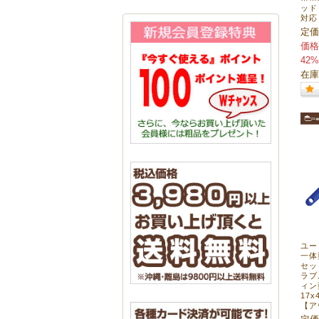
ッド
対応
定価
価格
42%
在庫
ユーロ
一体
セッ
ラブ
ィン
17
【ア