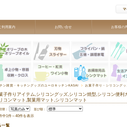
マ
ご利用案内
お問い合せ
お客様の
チン雑貨・キッチングッズのユーロキッチンKASAI
お菓子作り・シリコングッ
菓子作りアイテム,シリコングッズ,シリコン焼型,シリコン便利カ
リコンマット,製菓用マット,シリコンマット
切替：
並び順：
0件中1件～40件を表示
品一覧