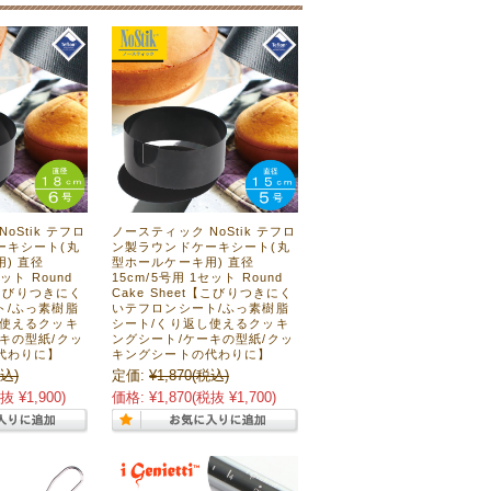
oStik テフロ
ノースティック NoStik テフロ
ーキシート(丸
ン製ラウンドケーキシート(丸
) 直径
型ホールケーキ用) 直径
セット Round
15cm/5号用 1セット Round
t【こびりつきにく
Cake Sheet【こびりつきにく
ト/ふっ素樹脂
いテフロンシート/ふっ素樹脂
し使えるクッキ
シート/くり返し使えるクッキ
キの型紙/クッ
ングシート/ケーキの型紙/クッ
代わりに】
キングシートの代わりに】
込)
定価:
¥1,870
(税込)
抜 ¥1,900)
価格:
¥1,870
(税抜 ¥1,700)