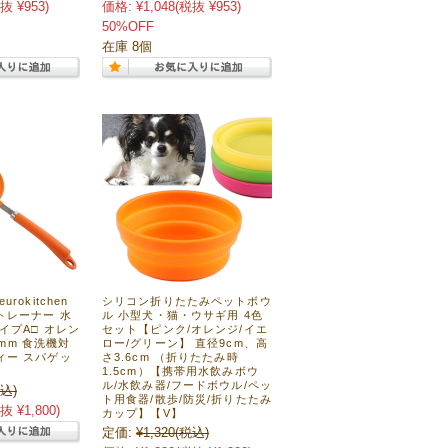
抜 ¥953)
価格:
¥1,048
(税抜 ¥953)
50%OFF
在庫 8個
rokitchen
シリコン折りたたみペットボウ
トレーナー 水
ル 小型犬・猫・ウサギ用 4色
イプA□ オレン
セット【ピンク/オレンジ/イエ
75mm 食洗機対
ロー/グリーン】 直径9cm、高
ィー スパゲッ
さ3.6cm （折りたたみ時
1.5cm）【携帯用水飲みボウ
ル/水飲み器/フードボウル/ペッ
込)
ト用食器/散歩/防災/折りたたみ
抜 ¥1,800)
カップ】【V】
定価:
¥1,320
(税込)