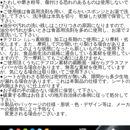
●たわしや磨き粉等、傷付ける恐れのあるものは使用しないで
下さい。
●ご使用後は食器用洗剤を用い、柔らかいスポンジとお湯で洗
浄して下さい。洗浄後は水気を切り、乾燥した状態で保管して
下さい。
●油分や汚れの洗い残しはこびりつきの原因になりますので、
油分や汚れが多いときは食器用洗剤を多めに使用し、お湯で２
度洗いして下さい。
●テフロン（ふっ素樹脂）加工は長期のご使用により摩耗・劣
化します。また、摩耗して穴が開いたり裂ける場合がありま
す。もしこのような状態になったら新しいものをご使用下さ
い。なお、食品衛生法の規格に適合している素材を使用してい
ますので、万一摩耗してもご心配には及びません。
●ご使用頂くうちにテフロン素材の裁断面・縁からグラスファ
イバーが出る場合があります。無害な素材を使用しています
が、気になる場合は取り除いてご使用下さい。
●シートが合わさる部分は密封性が無い為、隙間から多少生地
が漏れる場合があります。これは本製品の仕様です。シートの
内側はきれいに仕上がります。
●お子様の手の届かない場所に保管して下さい。
●破棄する際はお住まいの地方自治体の条例に従って処分して
下さい。
※製品やパッケージの仕様・形状・色・デザイン等は、メーカ
ーの都合等により予告なく
変更される場合がございます。