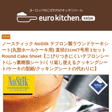
NEW
ノースティック NoStik テフロン製ラウンドケーキシ
ート(丸型ホールケーキ用) 直径21cm/7号用 1セット
Round Cake Sheet【こびりつきにくいテフロンシー
ト/ふっ素樹脂シート/くり返し使えるクッキングシー
ト/ケーキの型紙/クッキングシートの代わりに】