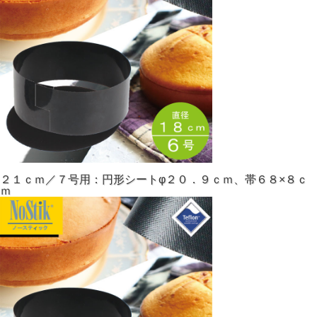
２１ｃｍ／７号用：円形シートφ２０．９ｃｍ、帯６８×８ｃ
ｍ