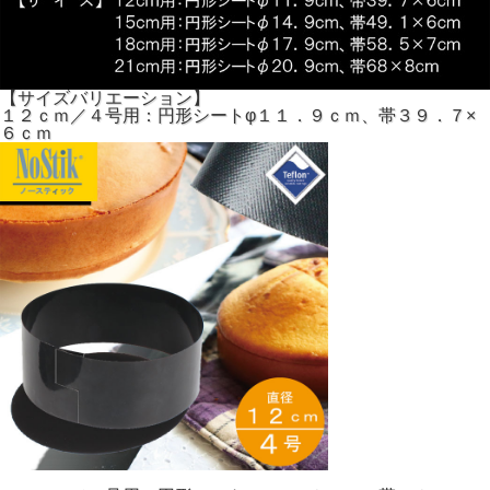
【サイズバリエーション】
１２ｃｍ／４号用：円形シートφ１１．９ｃｍ、帯３９．７×
６ｃｍ