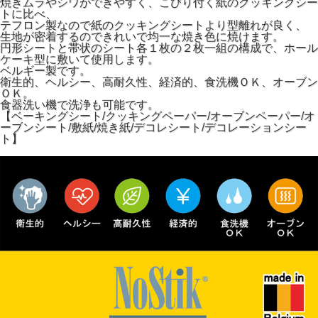
焼きムラやシワができやすく、こびり付く紙のクッキングシー
トに比べ、
テフロン製なので紙のクッキングシートより型離れが良く、
生地が密着するのできれいで均一な焼き色に焼けます。
円形シートと帯状のシート各１枚の２枚一組の構成で、ホール
ケーキ型に敷いて使用します。
ベルギー製です。
衛生的、ヘルシー、高耐久性、経済的、食洗機ＯＫ、オーブン
ＯＫ。
食器洗い機で洗浄も可能です。
【ベーキングシート/クッキングペーパー/オーブンペーパー/オ
ーブンシート/敷紙/焼き紙/デコレシート/デコレーションシー
ト】