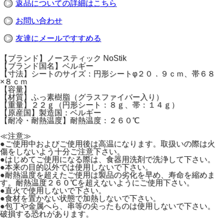
返品についての詳細はこちら
お問い合わせ
友達にメールですすめる
【ブランド】ノースティック NoStik
【ブランド国名】ベルギー
【寸法】シートのサイズ：円形シートφ２０．９ｃｍ、帯６８
×８ｃｍ
【容量】
【材質】ふっ素樹脂（グラスファイバー入り）
【重量】２２ｇ（円形シート：８ｇ、帯：１４ｇ）
【原産国】製造国：ベルギー
【耐冷・耐熱温度】耐熱温度：２６０℃
≪注意≫
●ご使用中およびご使用後は高温になります。取扱いの際は火
傷をしないよう十分ご注意下さい。
●はじめてご使用になる際は、食器用洗剤で洗浄して下さい。
●本来の目的以外では使用しないで下さい。
●耐熱温度を超えたご使用は製品の劣化を早め、寿命を縮めま
す。耐熱温度２６０℃を超えないようにご使用下さい。
●直火で使用しないで下さい。
●食材を置かない状態で加熱しないで下さい。
●包丁や金属へら、串等の尖ったものは使用しないで下さい。
破損する恐れがあります。