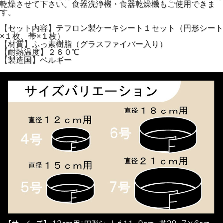
乾燥させて下さい。食器洗浄機・食器乾燥機もご使用できま
す。
【セット内容】テフロン製ケーキシート１セット（円形シート
×１枚、帯×１枚）
【材質】ふっ素樹脂（グラスファイバー入り）
【耐熱温度】２６０℃
【製造国】ベルギー