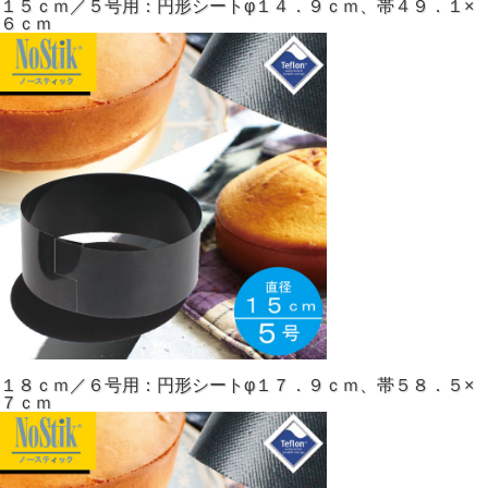
１５ｃｍ／５号用：円形シートφ１４．９ｃｍ、帯４９．１×
６ｃｍ
１８ｃｍ／６号用：円形シートφ１７．９ｃｍ、帯５８．５×
７ｃｍ