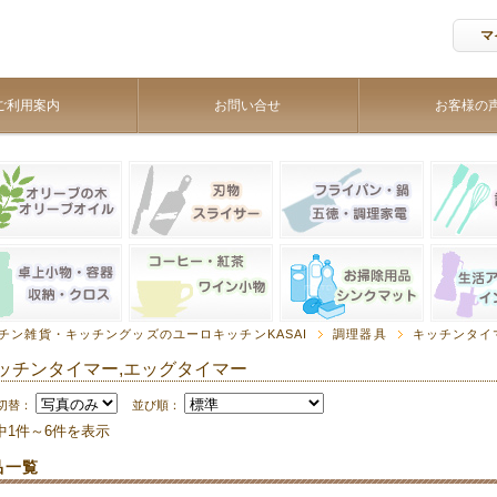
マ
ご利用案内
お問い合せ
お客様の
チン雑貨・キッチングッズのユーロキッチンKASAI
調理器具
キッチンタイ
ッチンタイマー,エッグタイマー
切替：
並び順：
中1件～6件を表示
品一覧