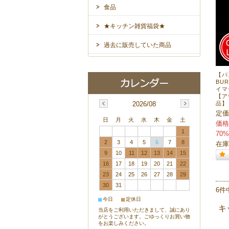
食品
★キッチン雑貨福袋★
過去に販売していた商品
【パ
BU
イマ
【ア
2026/08
品】
定価
日
月
火
水
木
金
土
価格
1
70%
2
3
4
5
6
7
8
在庫
9
10
11
12
13
14
15
16
17
18
19
20
21
22
23
24
25
26
27
28
29
30
31
6件
■
■
今日
定休日
キ
当店をご利用いただきまして、誠にあり
がとうございます。ごゆっくりお買い物
をお楽しみください。