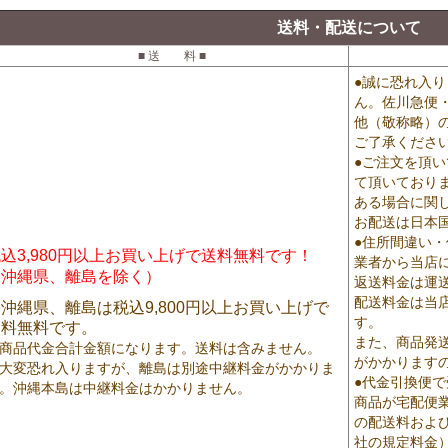
送料・配送について
■ 送 料 ■
●誠に恐れ入
ん。佐川急便
他（敬称略）
ご了承くださ
●ご注文を頂
て頂いており
ある場合に関
お配送は日本
●住所間違い
込3,980円以上お買い上げで送料無料です！
業者から当店
（沖縄県、離島を除く）
返送料金は運
配送料金は当
沖縄県、離島は税込9,800円以上お買い上げで
す。
送料無料です。
また、商品発
商品代金合計金額になります。送料は含みません。
がかかります
大変恐れ入りますが、離島は別途中継料金がかかりま
●代金引換便
。沖縄本島は中継料金はかかりません。
商品が宅配便
の配送料およ
社の規定料金