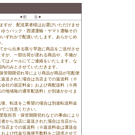
■ 配 送 ■
りますが、配送業者様はお選びいただけませ
・ゆうパック・西濃運輸・ヤマト運輸その
のいずれかで配達いたします。あらかじめ
い。
いてから出来る限り早急に商品をご送付させ
ますが、一部出荷が遅れる商品や、不備が
してはメールにてご連絡をいたします。な
国内のみとさせていただきます。
・保管期限切れ等により商品が商品が宅配便
に返送された場合は当店までの返送料（※
送会社の規定料金）および再配送料（※再
店の地域毎の通常配送料）が別途かかりま
送後、転送をご希望の場合は別途転送料金
のでご注意ください。
で受取拒否・保管期限切れなどの事由により
業者から当店に返送された場合は当店から
び当店までの返送料（※返送料金は運送会
）および代金引換便手数料をご請求させて