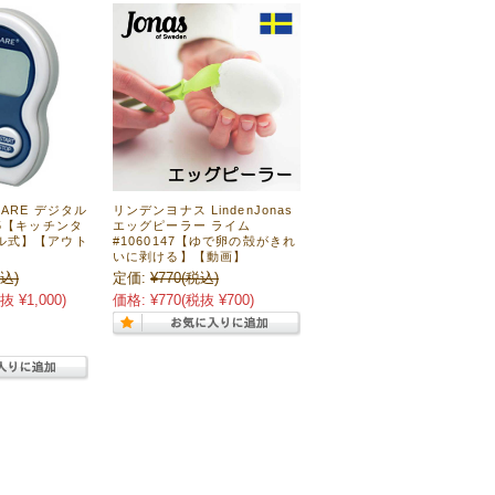
NARE デジタル
リンデンヨナス LindenJonas
15【キッチンタ
エッグピーラー ライム
ル式】【アウト
#1060147【ゆで卵の殻がきれ
いに剥ける】【動画】
込)
定価:
¥770
(税込)
抜 ¥1,000)
価格:
¥770
(税抜 ¥700)