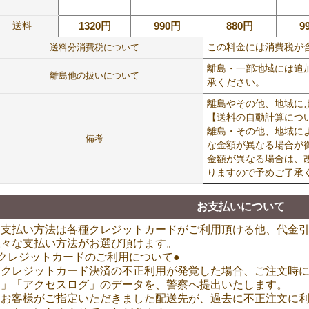
送料
1320円
990円
880円
9
送料分消費税について
この料金には消費税が
離島・一部地域には追
離島他の扱いについて
承ください。
離島やその他、地域に
【送料の自動計算につ
離島・その他、地域に
備考
な金額が異なる場合が
金額が異なる場合は、
りますので予めご了承
お支払いについて
お支払い方法は各種クレジットカードがご利用頂ける他、代金
様々な支払い方法がお選び頂けます。
●クレジットカードのご利用について●
※クレジットカード決済の不正利用が発覚した場合、ご注文時に
ス」「アクセスログ」のデータを、警察へ提出いたします。
※お客様がご指定いただきました配送先が、過去に不正注文に