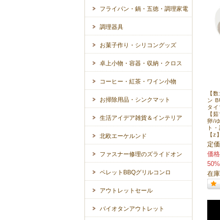
フライパン・鍋・五徳・調理家電
調理器具
お菓子作り・シリコングッズ
卓上小物・容器・収納・クロス
コーヒー・紅茶・ワイン小物
【数
お掃除用品・シンクマット
ン 
タイ
【茹
生活アイデア雑貨＆インテリア
卵/
ト・
【z
北欧エーケルンド
定価
価格
ファスナー修理のズライドオン
50%
ペレットBBQグリルコンロ
在庫
アウトレットセール
バイオタンアウトレット