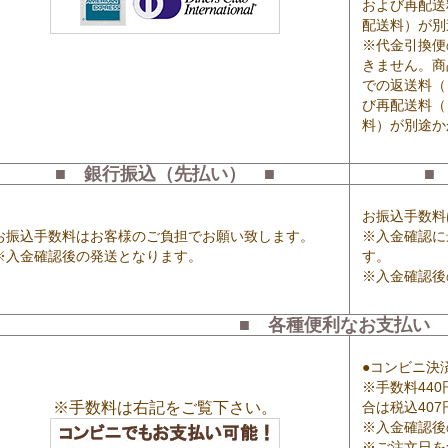
および再配送
配送料）が別
※代金引換便
きません。商
での返送料（
び再配送料（
料）が別途か
■ 銀行振込（先払い） ■
■
お振込手数料
お振込手数料はお客様のご負担でお願い致します。
※入金確認に
※入金確認後の発送となります。
す。
※入金確認後
■ 各種便利なお支払い 
●コンビニ決
※手数料44
※手数料は右記をご覧下さい。
合は税込40
※入金確認後
※ご注文日を