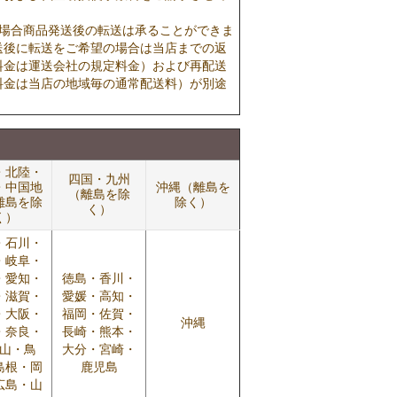
の場合商品発送後の転送は承ることができま
送後に転送をご希望の場合は当店までの返
料金は運送会社の規定料金）および再配送
料金は当店の地域毎の通常配送料）が別途
・北陸・
四国・九州
・中国地
沖縄（離島を
（離島を除
離島を除
除く）
く）
く）
・石川・
・岐阜・
・愛知・
徳島・香川・
・滋賀・
愛媛・高知・
・大阪・
福岡・佐賀・
沖縄
・奈良・
長崎・熊本・
山・鳥
大分・宮崎・
島根・岡
鹿児島
広島・山