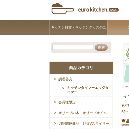
キッチン雑貨・キッチングッズのユ
ーロキッチンKASAI
商品カテゴリ
調理器具
キッ
キッチンタイマーエッグタ
イマー
キ
会員様限定
表示
6件
オリーブの木・オリーブオイル
商
刃物関連商品・野菜Vスライサー