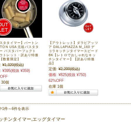
スタタイマー】バートン
【アウトレット】ダラピアッツ
RTON USA 元祖パスタタ
ア DALLAPIAZZA M_160 デ
ー パスタパーフェクト
コラキッチンタイマースピード
ウトレット・訳あり特価
BK【レトロでおしゃれなキッ
【数量限定】
チンタイマー】【訳あり特価
品】
:
¥1,320
(税込)
定価:
¥2,200
(税込)
:
¥395
(税抜 ¥359)
価格:
¥825
(税抜 ¥750)
OFF
62%OFF
 30個
在庫 1個
中1件～6件を表示
ッチンタイマー,エッグタイマー