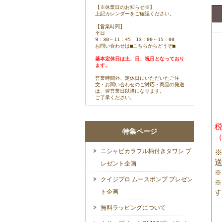
【※休業日のお知らせ※】
上記カレンダーをご確認ください。
【営業時間】
平日
9：30～11：45 13：00～15：00
お問い合わせは
■こちらからどうぞ■
基本定休日は土、日、祝日となっており
ます。
営業時間外、定休日にいただいたご注
文・お問い合わせのご対応・商品の発送
は、翌営業日以降になります。
ご了承ください。
税
特集ページ
ニシャビカラフル柄付きタワシ プ
※
レゼント企画
※
クイジプロ ムースポンプ プレゼン
※
ト企画
す
無料ラッピングについて