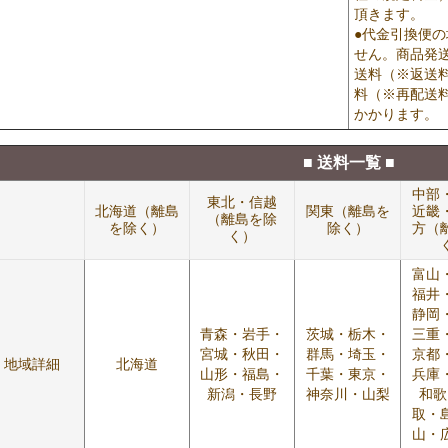
頂きます。
●代金引換便
せん。商品発
送料（※返送
料（※再配送
かかります。
■ 送料一覧 ■
中部
東北・信越
北海道（離島
関東（離島を
近畿
（離島を除
を除く）
除く）
方（
く）
富山
福井
静岡
青森・岩手・
茨城・栃木・
三重
宮城・秋田・
群馬・埼玉・
京都
地域詳細
北海道
山形・福島・
千葉・東京・
兵庫
新潟・長野
神奈川・山梨
和歌
取・
山・