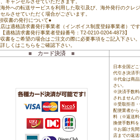
合、キャンセルさせていただきます。
※海外への転送サービスを利用した取引及び、海外発行のクレ
ンセルさせていただく場合がございます。
領収書の発行について●
当店は適格請求書発行事業者（インボイス制度登録事業者）で
適格請求書発行事業者登録番号：T2-0210-0204-4873】
領収書をご希望の場合はご注文の際に必要事項をご記入下さい
≫詳しくはこちらをご確認下さい。
■ カード決済 ■
日本全国どこ
代引き決済手
※代金は商品
さい。
※決済手数料
されませんの
※受取拒否・
配便業者から
料（※返送料
換便手数料を
※お届け先間
店までの返送