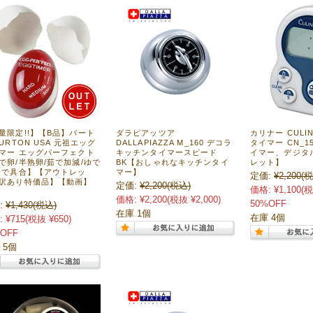
量限定!!】【B品】バート
ダラピアッツア
カリナー CULI
BURTON USA 元祖エッグ
DALLAPIAZZA M_160 デコラ
タイマー CN_
マー エッグパーフェクト
キッチンタイマースピード
イマー、デジタ
で卵/半熟卵/茹で加減/ゆで
BK【おしゃれなキッチンタイ
レット】
ゆで具合】【アウトレッ
マー】
定価:
¥2,200
(税
訳あり特価品】【動画】
定価:
¥2,200
(税込)
価格:
¥1,100
(税
】
価格:
¥2,200
(税抜 ¥2,000)
50%OFF
:
¥1,430
(税込)
在庫 1個
在庫 4個
:
¥715
(税抜 ¥650)
OFF
 5個