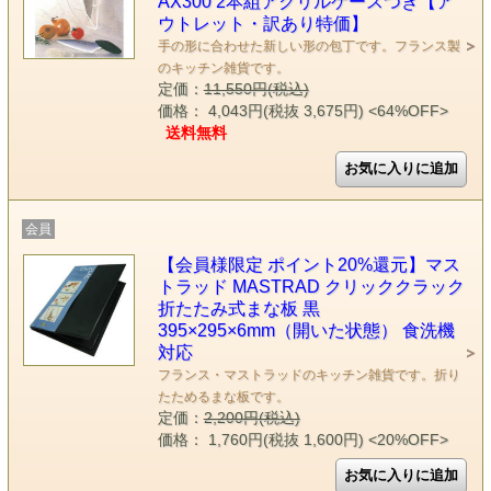
AX300 2本組アクリルケースつき【ア
ウトレット・訳あり特価】
手の形に合わせた新しい形の包丁です。フランス製
のキッチン雑貨です。
定価：
11,550円(税込)
価格： 4,043円(税抜 3,675円)
<64%OFF>
送料無料
会員
【会員様限定 ポイント20%還元】マス
トラッド MASTRAD クリッククラック
折たたみ式まな板 黒
395×295×6mm（開いた状態） 食洗機
対応
フランス・マストラッドのキッチン雑貨です。折り
たためるまな板です。
定価：
2,200円(税込)
価格： 1,760円(税抜 1,600円)
<20%OFF>