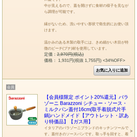
中が見えるので、蓋を開けずに食材の様子を見なが
ら調理が可能です。
縁がないため、洗いやすい形状で衛生的にお使い頂
けます。
温かみのある木製の取手には、きめ細かい木目が特
徴のビーチ(ブナ)材を使用しています。
定価：
2,970円(税込)
価格： 1,931円(税抜 1,755円)
<34%OFF>
会員
【会員様限定 ポイント20%還元】バラ
ゾーニ Barazzoni シチュー・ソース・
ミルクパン蓋付16cm(取手着脱式片手
鍋)ハンドメイド【アウトレット・訳あ
り特価品】【ガス用】
イタリアのバラゾーニブランドのキッチンツールで
す。蓋付きのソースパンです。取っ手を回すと、着