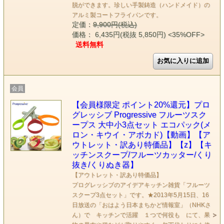
脱ができます。珍しい手製鋳造（ハンドメイド）の
アルミ製コートフライパンです。
定価：
9,900円(税込)
価格： 6,435円(税抜 5,850円)
<35%OFF>
送料無料
会員
【会員様限定 ポイント20%還元】プロ
グレッシブ Progressive フルーツスク
ープス 大中小3点セット エコパック(メ
ロン・キウイ・アボカド)【動画】【ア
ウトレット・訳あり特価品】【z】【キ
ッチンスクープ/フルーツカッター/くり
抜き/くりぬき器】
【アウトレット・訳あり特価品】
プログレッシブのアイデアキッチン雑貨「フルーツ
スクープ3点セット」です。★2013年5月15日、16
日放送の「おはよう日本まちかど情報室」（NHKさ
ん）で キッチンで活躍 １つで何役も にて、果