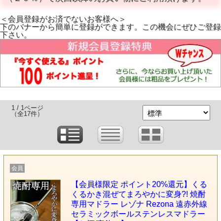
＜会員登録がお済でないお客様へ＞
下のバナーから簡単に登録ができます。この機会にぜひご登録
下さい。
1 / 1ページ
（全17件）
会員
【会員様限定 ポイント20%還元】くる
くるかき混ぜてまろやかに変身?! 焼酎
専用マドラー レゾナ Rezona 遠赤外線
セラミックボールステンレスマドラー