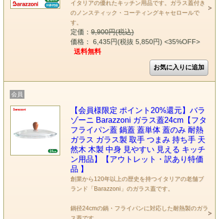
イタリアの優れたキッチン用品です。ガラス蓋付き
のノンスティック・コーティングキャセロールで
す。
定価：
9,900円(税込)
価格： 6,435円(税抜 5,850円)
<35%OFF>
送料無料
会員
【会員様限定 ポイント20%還元】バラ
ゾーニ Barazzoni ガラス蓋24cm【フタ
フライパン蓋 鍋蓋 蓋単体 蓋のみ 耐熱
ガラス ガラス製 取手 つまみ 持ち手 天
然木 木製 中身 見やすい 見える キッチ
ン用品】【アウトレット・訳あり特価
品 】
創業から120年以上の歴史を持つイタリアの老舗ブ
ランド「Barazzoni」のガラス蓋です。
鍋径24cmの鍋・フライパンに対応した耐熱製のガラ
ス蓋です。