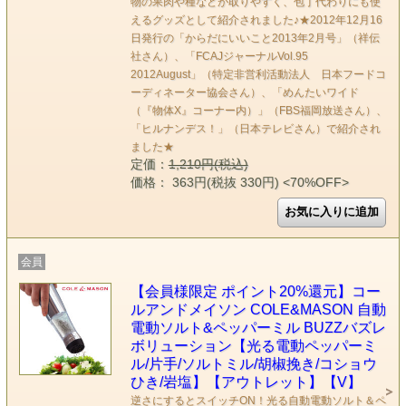
物の果肉や種などが取りやすく、包丁代わりにも使
えるグッズとして紹介されました♪★2012年12月16
日発行の「からだにいいこと2013年2月号」（祥伝
社さん）、「FCAJジャーナルVol.95
2012August」（特定非営利活動法人 日本フードコ
ーディネーター協会さん）、「めんたいワイド
（『物体X』コーナー内）」（FBS福岡放送さん）、
「ヒルナンデス！」（日本テレビさん）で紹介され
ました★
定価：
1,210円(税込)
価格： 363円(税抜 330円)
<70%OFF>
会員
【会員様限定 ポイント20%還元】コー
ルアンドメイソン COLE&MASON 自動
電動ソルト&ペッパーミル BUZZバズレ
ボリューション【光る電動ペッパーミ
ル/片手/ソルトミル/胡椒挽き/コショウ
ひき/岩塩】【アウトレット】【V】
逆さにするとスイッチON！光る自動電動ソルト＆ペ