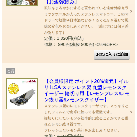
【お酒/家飲み】
風味をまろやかにすると言われている遠赤外線セラ
ミックボールが入ったステンレスマドラー。このマ
ドラーで焼酎や日本酒などをくるくるかき混ぜて風
味の変化をお楽しみください。（感じ方には個人差
があります）
定価：
1,320円(税込)
価格： 990円(税抜 900円)
<25%OFF>
会員
【会員様限定 ポイント20%還元】イル
サ ILSA ステンレス製 丸型レモンスク
イーザー 輪切り用【レモンプレス/レモ
ン絞り器/レモンスクイザー】
ステンレス製のレモンスクイーザです。スッキリと
したフォルムで食卓に飾っても素敵です。
輪切りにしたレモンを効率的に絞ることができる優
れたレモン絞り器です。
フレッシュなレモン果汁をお楽しみください。
定価：
1,650円(税込)