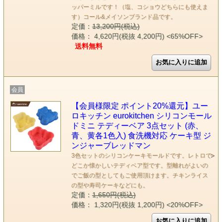
ッパーミルです！（塩、コショウどちらにも使えま
す）コール&メイソンブランド品です。
定価：
13,200円(税込)
価格： 4,620円(税抜 4,200円)
<65%OFF>
送料無料
会員
【会員様限定 ポイント20%還元】ユー
ロキッチン eurokitchen シリコンモール
ドミニ テディーベア 3点セット (赤、
青、黄各1色入) 食洗機対応 ケーキ型 ジ
ンジャーブレッドマン
3色セットのシリコンケーキモールドです。レトロで
どこか懐かしいテディベア型です。型離れがよいの
でご飯の型としてもご使用頂けます。チキンライス
の型や寿司ケーキなどにも。
定価：
1,650円(税込)
価格： 1,320円(税抜 1,200円)
<20%OFF>