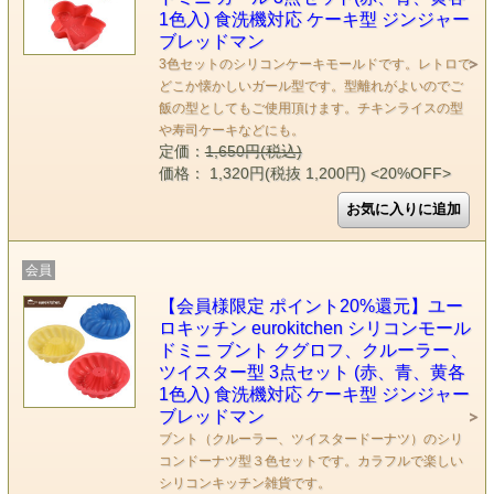
1色入) 食洗機対応 ケーキ型 ジンジャー
ブレッドマン
3色セットのシリコンケーキモールドです。レトロで
どこか懐かしいガール型です。型離れがよいのでご
飯の型としてもご使用頂けます。チキンライスの型
や寿司ケーキなどにも。
定価：
1,650円(税込)
価格： 1,320円(税抜 1,200円)
<20%OFF>
会員
【会員様限定 ポイント20%還元】ユー
ロキッチン eurokitchen シリコンモール
ドミニ ブント クグロフ、クルーラー、
ツイスター型 3点セット (赤、青、黄各
1色入) 食洗機対応 ケーキ型 ジンジャー
ブレッドマン
ブント（クルーラー、ツイスタードーナツ）のシリ
コンドーナツ型３色セットです。カラフルで楽しい
シリコンキッチン雑貨です。