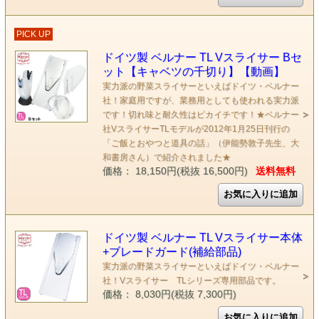
PICK UP
ドイツ製 ベルナー TL Vスライサー Bセ
ット【キャベツの千切り】【動画】
実力派の野菜スライサーといえばドイツ・ベルナー
社！家庭用ですが、業務用としても使われる実力派
です！切れ味と耐久性はピカイチです！★ベルナー
社VスライサーTLモデルが2012年1月25日刊行の
「ご飯とおやつと道具の話」（伊能勢敦子先生、大
和書房さん）で紹介されました★
価格： 18,150円(税抜 16,500円)
送料無料
ドイツ製 ベルナー TL Vスライサー本体
+ブレードガード(補給部品)
実力派の野菜スライサーといえばドイツ・ベルナー
社！Vスライサー TLシリーズ専用部品です。
価格： 8,030円(税抜 7,300円)