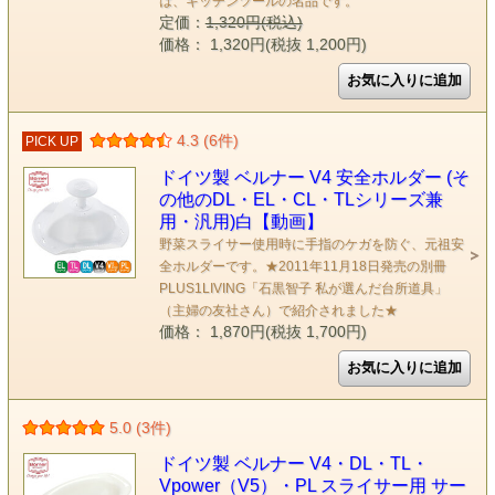
は、キッチンツールの名品です。
定価：
1,320円(税込)
価格： 1,320円(税抜 1,200円)
4.3 (6件)
PICK UP
ドイツ製 ベルナー V4 安全ホルダー (そ
の他のDL・EL・CL・TLシリーズ兼
用・汎用)白【動画】
野菜スライサー使用時に手指のケガを防ぐ、元祖安
全ホルダーです。★2011年11月18日発売の別冊
PLUS1LIVING「石黒智子 私が選んだ台所道具」
（主婦の友社さん）で紹介されました★
価格： 1,870円(税抜 1,700円)
5.0 (3件)
ドイツ製 ベルナー V4・DL・TL・
Vpower（V5）・PL スライサー用 サー