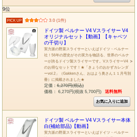
9位
3.0 (1件)
PICK UP
ドイツ製 ベルナー V4 Vスライサー V4
オリジナルセット【動画】【キャベツ
の千切り】
実力派の野菜スライサーといえばドイツ・ベルナー
社！56年の歴史がその実力を物語る、世界のベルナ
ーが誇るドイツ製スライサーです。VスライサーV4
のお得なセットです！★「きょうのおかずカレンダ
ーvol.2」（Gakkenさん、おはよう奥さん１１月号別
冊）に掲載されました★
定価：
6,270円(税込)
価格： 6,270円(税抜 5,700円)
送料無料
ドイツ製 ベルナー V4 Vスライサー本体
白(補給部品)【動画】
実力派の野菜スライサーといえばドイツ・ベルナー