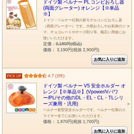
ドイツ製 ベルナー PL コンビおろし器
(両面グレーター) オレンジ【※単品
※】
ドイツ・ベルナー社製の新モデルコンビおろし器
（両面グレーター）です。大根おろしやお刺身のツ
マ、チョコレートやチーズ削り等、幅広い用途にお
使いいただけます。
定価：
3,190円(税込)
価格： 3,190円(税抜 2,900円)
4.7 (3件)
PICK UP
ドイツ製 ベルナー V5 安全ホルダー オ
レンジ【※単品※】(Vpower/Vパワ
ー/PL/その他のDL・EL・CL・TLシリ
ーズ兼用・汎用)
ベルナー新型安全ホルダーです。ベルナー社製のス
ライサー全てにお使いいただけます。
価格： 1,870円(税抜 1,700円)