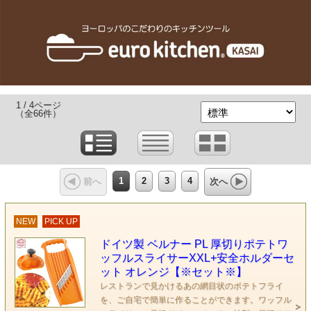
1 / 4ページ
（全66件）
1
2
3
4
前へ
次へ
NEW
PICK UP
ドイツ製 ベルナー PL 厚切りポテトワ
ッフルスライサーXXL+安全ホルダーセ
ット オレンジ【※セット※】
レストランで見かけるあの網目状のポテトフライ
を、ご自宅で簡単に作ることができます。ワッフル