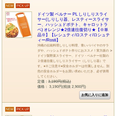
NEW
PICK UP
ドイツ製 ベルナー PL しりしりスライ
サー(しりしり器、レスティースライサ
ー、ハッシュドポテト、キャロットラ
ペ) オレンジ★2倍速往復切り★【※単
品※】【レシュティ/ロスティ/ロシュテ
ィー/Rosti】
沖縄の伝統料理しりしり料理、青いパパイヤのサラ
ダや、ハッシュドポテト作りにおススメ！実力派の
ドイツ製野菜スライサー、ドイツ・ベルナー社製の
２倍速往復しりしりスライサー（しりしり器）で
す。●※ご注意※●安全ホルダーは付属しません。別
売の安全ホルダーをお買い求めいただき、必ず併用
してください。
定価：
3,190円(税込)
価格： 3,190円(税抜 2,900円)
NEW
PICK UP