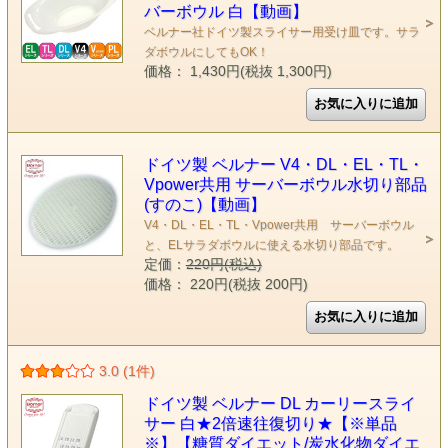
バーボウル 白【動画】
ベルナー社ドイツ製スライサー用受け皿です。サラ
ダボウルにしてもOK！
価格： 1,430円(税抜 1,300円)
ドイツ製 ベルナー V4・DL・EL・TL・
Vpower共用 サーバーボウル水切り部品
(すのこ)【動画】
V4・DL・EL・TL・Vpower共用 サーバーボウル
と、ELサラダボウルに使える水切り部品です。
定価：
220円(税込)
価格： 220円(税抜 200円)
3.0 (1件)
ドイツ製 ベルナー DL カーリースライ
サー 白★2倍速往復切り★【※単品
※】【糖質ダイエット/炭水化物ダイエ