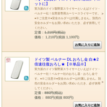
ットに】
実力派のドイツ製野菜スライサーといえばドイツ・
ベルナー社！生野菜専用カーリースライサーです。
●※ご注意※●安全ホルダーは付属しません。別売の
安全ホルダーをお買い求めいただき、必ず併用して
ください。
定価：
1,210円(税込)
価格： 1,210円(税抜 1,100円)
ドイツ製 ベルナー DL おろし金 白★2
倍速往復おろし★【※単品※】
実力派のドイツ製野菜スライサーといえばドイツ・
ベルナー社！ベルナー社のおろし器・おろし金で
す。●※ご注意※●安全ホルダーは付属しません。別
売の安全ホルダーをお買い求めいただき、必ず併用
してください。
定価：
880円(税込)
価格： 880円(税抜 800円)