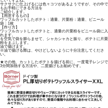
しいですよね。
サクサクに仕上げるには色々コツがあるようですが、その中で
もお手軽にできる方法を
ご紹介します。
【用意するもの】
ワッフルカットしたポテト：適量、片栗粉：適量、ビニール
袋：1枚
【作り方】
ワッフルカットしたポテトと、適量の片栗粉をビニール袋に入
れます。
を空気で袋を膨らませて、シャカシャカと振り、ポテトに片栗
粉をまぶします。
油で揚げます。
※油で揚げる際は、やけどしないように十分注意してくださ
い。
★その他、カットしたポテトを揚げる前に、一度電子レンジで
3分間加熱する方法や、二度揚げもお勧めです。