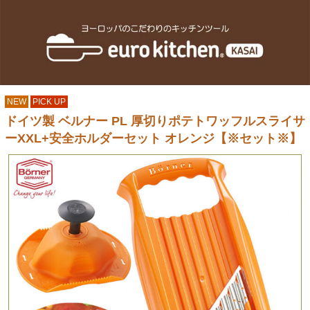
NEW
PICK UP
ドイツ製 ベルナー PL 厚切りポテトワッフルスライサ
ーXXL+安全ホルダーセット オレンジ【※セット※】