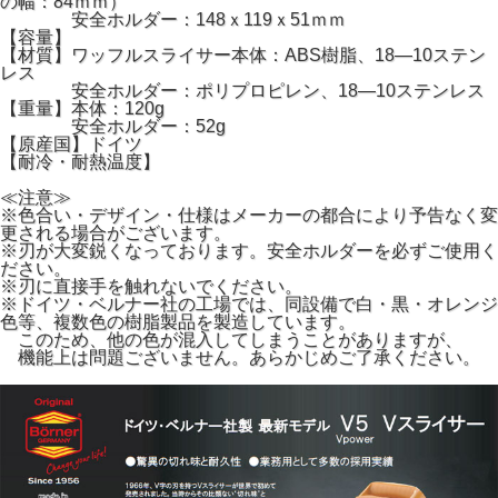
の幅：84ｍｍ）
安全ホルダー：148ｘ119ｘ51ｍｍ
【容量】
【材質】ワッフルスライサー本体：ABS樹脂、18―10ステン
レス
安全ホルダー：ポリプロピレン、18―10ステンレス
【重量】本体：120g
安全ホルダー：52g
【原産国】ドイツ
【耐冷・耐熱温度】
≪注意≫
※色合い・デザイン・仕様はメーカーの都合により予告なく変
更される場合がございます。
※刃が大変鋭くなっております。安全ホルダーを必ずご使用く
ださい。
※刃に直接手を触れないでください。
※ドイツ・ベルナー社の工場では、同設備で白・黒・オレンジ
色等、複数色の樹脂製品を製造しています。
このため、他の色が混入してしまうことがありますが、
機能上は問題ございません。あらかじめご了承ください。