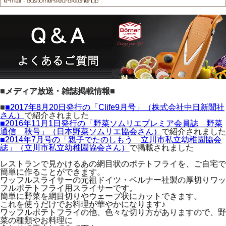
■メディア放送・雑誌掲載情報■
■
■2017年8月20日発行の「Clife9月号」（株式会社中日新聞社
さん）
で紹介されました
■2016年11月1日発行の「野菜ソムリエプレミア会員誌 野菜
通信 秋号」（日本野菜ソムリエ協会さん）
で紹介されました
■2014年7月号の「親子でたのしもう 立川市私立幼稚園協会
誌」（立川市私立幼稚園協会さん）
で掲載されました
レストランで見かけるあの網目状のポテトフライを、ご自宅で
簡単に作ることができます。
ワッフルスライサーの元祖ドイツ・ベルナー社製の厚切りワッ
フルポテトフライ用スライサーです。
簡単に野菜を網目切りやウェーブ状にカットできます。
これを使うだけでお料理が華やかになります♪
ワッフルポテトフライの他、色々な切り方がありますので、野
菜の種類やお料理に