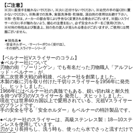
【ベルナー社Vスライサーのコラム】
★ベルナー社について
刃物の街「ゾーリンゲン」でも有名だった刃物職人「アルフレ
ッド・ベルナー」が、
第二次世界大戦の終戦後、ベルナー社を創業しました。
木製の板に刃を取り付けた千切りスライサーを1956年に発売
し、ヒットしました。
1966年にはベルナー社の真髄でもある、鋭い切れ味と耐久性
を持つV字刃のVスライサーを 発売し、大ヒットしました。
現在では世界60カ国以上で愛用されている、元祖Vスライサー
のブランドです。
手の安全を守る「安全ホルダー」もベルナーの特許製品です。
●ベルナー社のスライサーは、高級ステンレス製：18―10ステ
ンレスを使用しています。
刃がより長持ちし、洗う時も、使ったら水でさっと流すだけで