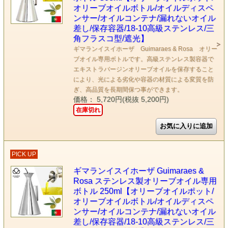
オリーブオイルボトル/オイルディスペ
ンサー/オイルコンテナ/漏れないオイル
差し/保存容器/18-10高級ステンレス/三
角フラスコ型/遮光】
ギマランイスイホーザ Guimaraes & Rosa オリー
ブオイル専用ボトルです。高級ステンレス製容器で
エキストラバージンオリーブオイルを保存すること
により、光による劣化や容器の材質による変質を防
ぎ、高品質を長期間保つ事ができます。
価格： 5,720円(税抜 5,200円)
在庫切れ
PICK UP
ギマランイスイホーザ Guimaraes &
Rosa ステンレス製オリーブオイル専用
ボトル 250ml【オリーブオイルポット/
オリーブオイルボトル/オイルディスペ
ンサー/オイルコンテナ/漏れないオイル
差し/保存容器/18-10高級ステンレス/三