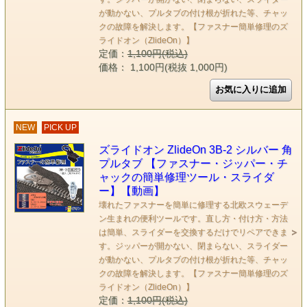
が動かない、プルタブの付け根が折れた等、チャッ
クの故障を解決します。【ファスナー簡単修理のズ
ライドオン（ZlideOn）】
定価：
1,100円(税込)
価格： 1,100円(税抜 1,000円)
NEW
PICK UP
ズライドオン ZlideOn 3B-2 シルバー 角
プルタブ 【ファスナー・ジッパー・チ
ャックの簡単修理ツール・スライダ
ー】【動画】
壊れたファスナーを簡単に修理する北欧スウェーデ
ン生まれの便利ツールです。直し方・付け方・方法
は簡単、スライダーを交換するだけでリペアできま
す。ジッパーが開かない、閉まらない、スライダー
が動かない、プルタブの付け根が折れた等、チャッ
クの故障を解決します。【ファスナー簡単修理のズ
ライドオン（ZlideOn）】
定価：
1,100円(税込)