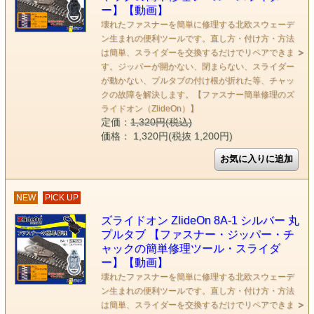
ー】【動画】
壊れたファスナーを簡単に修理する北欧スウェーデ
ン生まれの便利ツールです。直し方・付け方・方法
は簡単、スライダーを交換するだけでリペアできま
す。ジッパーが開かない、閉まらない、スライダー
が動かない、プルタブの付け根が折れた等、チャッ
クの故障を解決します。【ファスナー簡単修理のズ
ライドオン（ZlideOn）】
定価：
1,320円(税込)
価格： 1,320円(税抜 1,200円)
NEW
PICK UP
ズライドオン ZlideOn 8A-1 シルバー 丸
プルタブ 【ファスナー・ジッパー・チ
ャックの簡単修理ツール・スライダ
ー】【動画】
壊れたファスナーを簡単に修理する北欧スウェーデ
ン生まれの便利ツールです。直し方・付け方・方法
は簡単、スライダーを交換するだけでリペアできま