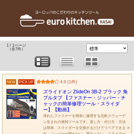
1 / 1ページ
（全7件）
4.0 (1件)
NEW
PICK UP
ズライドオン ZlideOn 3B-2 ブラック 角
プルタブ 【ファスナー・ジッパー・チ
ャックの簡単修理ツール・スライダ
ー】【動画】
壊れたファスナーを簡単に修理する北欧スウェーデ
ン生まれの便利ツールです。直し方・付け方・方法
は簡単、スライダーを交換するだけでリペアできま
す。ジッパーが開かない、閉まらない、スライダー