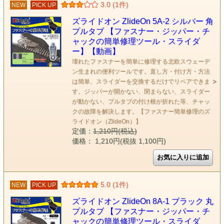
3.0 (1件)
NEW
PICK UP
ズライドオン ZlideOn 5A-2 シルバー 角
プルタブ 【ファスナー・ジッパー・チ
ャックの簡単修理ツール・スライダ
ー】【動画】
壊れたファスナーを簡単に修理する北欧スウェーデ
ン生まれの便利ツールです。直し方・付け方・方法
は簡単、スライダーを交換するだけでリペアできま
す。ジッパーが開かない、閉まらない、スライダー
が動かない、プルタブの付け根が折れた等、チャッ
クの故障を解決します。【ファスナー簡単修理のズ
ライドオン（ZlideOn）】
定価：
1,210円(税込)
価格： 1,210円(税抜 1,100円)
5.0 (1件)
NEW
PICK UP
ズライドオン ZlideOn 8A-1 ブラック 丸
プルタブ 【ファスナー・ジッパー・チ
ャックの簡単修理ツール・スライダ