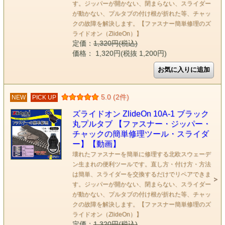
す。ジッパーが開かない、閉まらない、スライダー
が動かない、プルタブの付け根が折れた等、チャッ
クの故障を解決します。【ファスナー簡単修理のズ
ライドオン（ZlideOn）】
定価：
1,320円(税込)
価格： 1,320円(税抜 1,200円)
5.0 (2件)
NEW
PICK UP
ズライドオン ZlideOn 10A-1 ブラック
丸プルタブ 【ファスナー・ジッパー・
チャックの簡単修理ツール・スライダ
ー】【動画】
壊れたファスナーを簡単に修理する北欧スウェーデ
ン生まれの便利ツールです。直し方・付け方・方法
は簡単、スライダーを交換するだけでリペアできま
す。ジッパーが開かない、閉まらない、スライダー
が動かない、プルタブの付け根が折れた等、チャッ
クの故障を解決します。【ファスナー簡単修理のズ
ライドオン（ZlideOn）】
定価：
1,320円(税込)