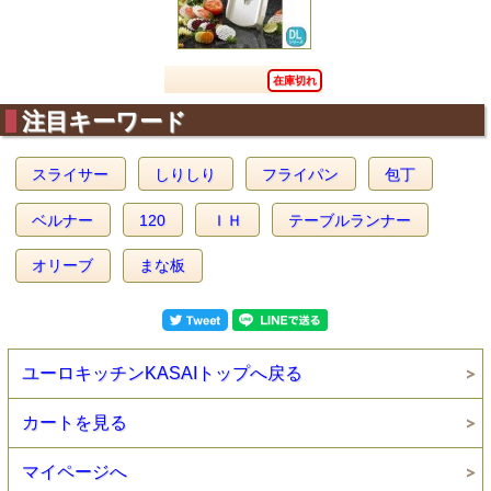
在庫切れ
注目キーワード
スライサー
しりしり
フライパン
包丁
ベルナー
120
ＩＨ
テーブルランナー
オリーブ
まな板
ユーロキッチンKASAIトップへ戻る
カートを見る
マイページへ