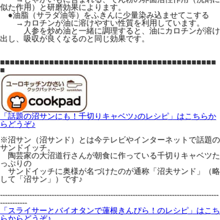
似た作用）と研磨効果によります。
●油脂（サラダ油等）をふきんに少量染み込ませてこする
→カロチンが油に溶けやすい性質を利用しています。
人参を炒め油と一緒に調理すると、油にカロチンが溶け
出し、吸収が良くなるのと同じ効果です。
■■■■■■■■■■■■■■■■■■■■■■■■■■■■■■■■■■■■■■■■■■■■
■
「話題の沼サンにも！千切りキャベツ♪のレシピ」はこちらか
らどうぞ♪
※沼サン（沼サンド）とは今テレビやインターネットで話題の
サンドイッチ。
陶芸家の大沼道行さんが朝食に作っている千切りキャベツた
っぷりの
サンドイッチに奥様が名づけたのが通称「沼夫サンド」（略
して「沼サン」）です♪
-----------------------------------------------------------------------------------------
-----------
「スライサーとバイオタンで蓮根きんぴら！のレシピ」はこち
らからどうぞ♪