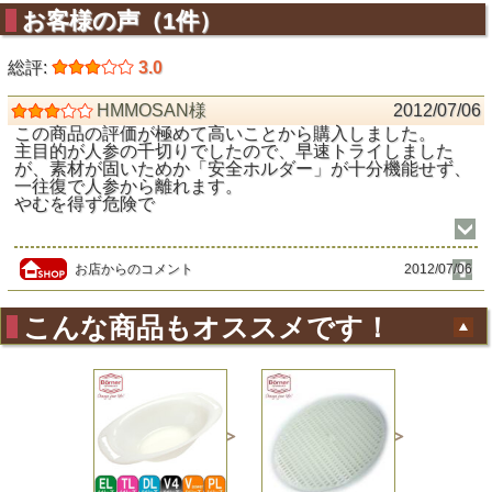
お客様の声（1件）
総評:
3.0
HMMOSAN様
2012/07/06
この商品の評価が極めて高いことから購入しました。
主目的が人参の千切りでしたので、早速トライしました
が、素材が固いためか「安全ホルダー」が十分機能せず、
一往復で人参から離れます。
やむを得ず危険で
お店からのコメント
2012/07/06
こんな商品もオススメです！