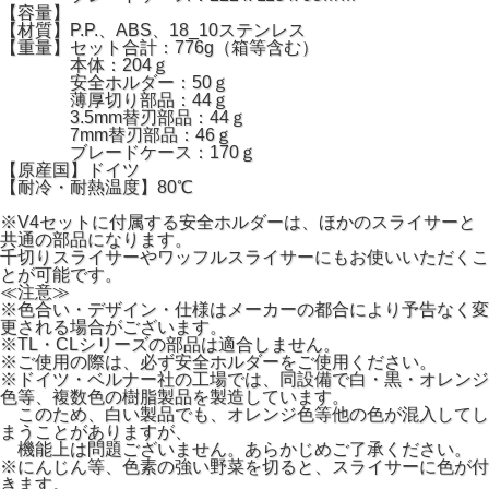
【容量】
【材質】P.P.、ABS、18_10ステンレス
【重量】セット合計：776g（箱等含む）
本体：204ｇ
安全ホルダー：50ｇ
薄厚切り部品：44ｇ
3.5mm替刃部品：44ｇ
7mm替刃部品：46ｇ
ブレードケース：170ｇ
【原産国】ドイツ
【耐冷・耐熱温度】80℃
※V4セットに付属する安全ホルダーは、ほかのスライサーと
共通の部品になります。
千切りスライサーやワッフルスライサーにもお使いいただくこ
とが可能です。
≪注意≫
※色合い・デザイン・仕様はメーカーの都合により予告なく変
更される場合がございます。
※TL・CLシリーズの部品は適合しません。
※ご使用の際は、必ず安全ホルダーをご使用ください。
※ドイツ・ベルナー社の工場では、同設備で白・黒・オレンジ
色等、複数色の樹脂製品を製造しています。
このため、白い製品でも、オレンジ色等他の色が混入してし
まうことがありますが、
機能上は問題ございません。あらかじめご了承ください。
※にんじん等、色素の強い野菜を切ると、スライサーに色が付
きます。