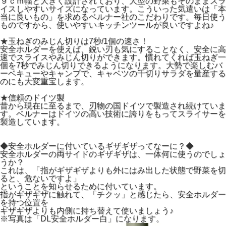
９ｃｍ幅と大きく設計されており、大型の野菜もそのままスラ
イスしやすいサイズになっています。こういった気遣いは「本
当に良いもの」を求めるベルナー社のこだわりです。毎日使う
ものですから、使いやすいキッチンツールが良いですよね♪
★玉ねぎのみじん切りは7秒/1個の速さ！
安全ホルダーを使えば、鋭い刃も気にすることなく、安全に高
速でスライスやみじん切りができます。慣れてくれば玉ねぎ一
個を7秒でみじん切りできるようになります。大勢で楽しむバ
ーベキューやキャンプで、キャベツの千切りサラダを量産する
のにも大変重宝します。
★信頼のドイツ製
昔から現在に至るまで、刃物の国ドイツで製造され続けていま
す。ベルナーはドイツの高い技術に誇りをもってスライサーを
製造しています。
◆安全ホルダーに付いているギザギザってなーに？◆
安全ホルダーの両サイドのギザギザは、一体何に使うのでしょ
うか？
これは、「指がギザギザよりも外にはみ出した状態で野菜を切
ると、危ないですよ」
ということを知らせるために付いています。
指がギザギザに触れて、「チクッ」と感じたら、安全ホルダー
を持つ位置を
ギザギザよりも内側に持ち替えて使いましょう♪
※写真は「DL安全ホルダー白」になります。