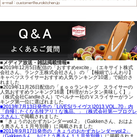
■メディア放送・雑誌掲載情報■
■2019年12月5日配信の「おすすめexcite」（エキサイト株式
会社さん、ランク王株式会社さん） の「【極細でふんわり】
キャベツスライサーおすすめ人気ランキング10選」で紹介さ
れました
■2019年11月26日配信の「ｇｏｏランキング スライサーの
人気おすすめランキング16選【料理がカンタン美味しく】」
（株式会社Candleさん）でベルナー社のＶスライサーがラン
キング第一位に選ばれました
■2013年7月13日発売の「LiVES(ライヴス)2013 VOL..70」内
「自慢したくなる技アリ！な逸品。」（株式会社第一プログレ
スさん）
で掲載されました
■「きょうのおかずカレンダーvol.2」（Gakkenさん、おはよ
う奥さん１１月号別冊）に掲載されました
■2011年9月17日発売の「きょうのおかずカレンダーvol.2」
（Gakkenさん、おはよう奥さん１１月号別冊）
に掲載されま