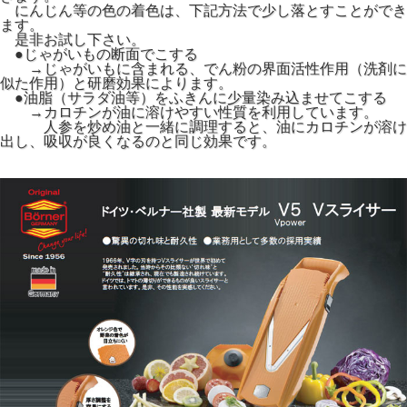
にんじん等の色の着色は、下記方法で少し落とすことができ
ます。
是非お試し下さい。
●じゃがいもの断面でこする
→じゃがいもに含まれる、でん粉の界面活性作用（洗剤に
似た作用）と研磨効果によります。
●油脂（サラダ油等）をふきんに少量染み込ませてこする
→カロチンが油に溶けやすい性質を利用しています。
人参を炒め油と一緒に調理すると、油にカロチンが溶け
出し、吸収が良くなるのと同じ効果です。