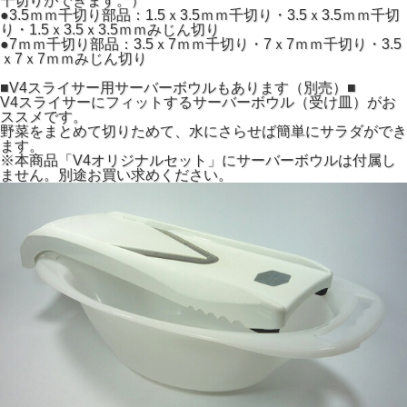
千切りができます。）
●3.5ｍｍ千切り部品：1.5ｘ3.5ｍｍ千切り・3.5ｘ3.5ｍｍ千切
り・1.5ｘ3.5ｘ3.5ｍｍみじん切り
●7ｍｍ千切り部品：3.5ｘ7ｍｍ千切り・7ｘ7ｍｍ千切り・3.5
ｘ7ｘ7ｍｍみじん切り
■V4スライサー用サーバーボウルもあります（別売）■
V4スライサーにフィットするサーバーボウル（受け皿）がお
ススメです。
野菜をまとめて切りためて、水にさらせば簡単にサラダができ
ます。
※本商品「V4オリジナルセット」にサーバーボウルは付属し
ません。別途お買い求めください。