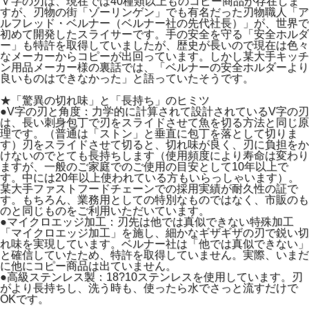
Ｖ字の刃は、現在では40種類以上ものコピー商品が存在しま
すが、刃物の街「ゾーリンゲン」でも有名だった刃物職人「ア
ルフレッド・ベルナー（ベルナー社の先代社長）」が、世界で
初めて開発したスライサーです。手の安全を守る「安全ホルダ
ー」も特許を取得していましたが、歴史が長いので現在は色々
なメーカーからコピーが出回っています。しかし某大手キッチ
ン用品メーカー様の裏話では、「ベルナーの安全ホルダーより
良いものはできなかった」と語っていたそうです。
★「驚異の切れ味」と「長持ち」のヒミツ
●V字の刃と角度：力学的に計算されて設計されているV字の刃
は、長い刺身包丁で刃をスライドさせて魚を切る方法と同じ原
理です。（普通は「ストン」と垂直に包丁を落として切りま
す）刃をスライドさせて切ると、切れ味が良く、刃に負担をか
けないのでとても長持ちします（使用頻度により寿命は変わり
ますが、一般のご家庭でのご使用の目安として10年以上で
す。中には20年以上使われている方もいらっしゃいます）。
某大手ファストフードチェーンでの採用実績が耐久性の証で
す。もちろん、業務用としての特別なものではなく、市販のも
のと同じものをご利用いただいています。
●マイクロエッジ加工：刃先は他では真似できない特殊加工
「マイクロエッジ加工」を施し、細かなギザギザの刃で鋭い切
れ味を実現しています。ベルナー社は「他では真似できない」
と確信していたため、特許を取得していません。実際、いまだ
に他にコピー商品は出ていません。
●高級ステンレス製：18?10ステンレスを使用しています。刃
がより長持ちし、洗う時も、使ったら水でさっと流すだけで
OKです。