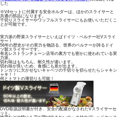
した
※V4セットに付属する安全ホルダーは、ほかのスライサーと
共通の部品になります。
千切りスライサーやワッフルスライサーにもお使いいただくこ
とが可能です。
実力派の野菜スライサーといえばドイツ・ベルナー社Vスライ
サー！
56年の歴史がその実力を物語る、世界のベルナーが誇るドイ
ツ製スライサーです。
有名レストランチェーン店等の裏方でも密かに使われている実
力派。
切れ味はもちろん、耐久性が違います。
切れ味が良いため、食感にも差が出ます。
トンカツに欠かせないキャベツの千切りを切らせたらシャキシ
ャキ！！
何とトマトの薄切りも可能！
DVD取扱説明書が付き、安全の配慮がなされたVスライサーセ
ット。