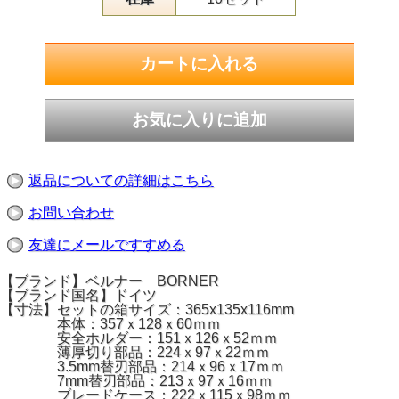
返品についての詳細はこちら
お問い合わせ
友達にメールですすめる
【ブランド】ベルナー BORNER
【ブランド国名】ドイツ
【寸法】セットの箱サイズ：365x135x116mm
本体：357ｘ128ｘ60ｍｍ
安全ホルダー：151ｘ126ｘ52ｍｍ
薄厚切り部品：224ｘ97ｘ22ｍｍ
3.5mm替刃部品：214ｘ96ｘ17ｍｍ
7mm替刃部品：213ｘ97ｘ16ｍｍ
ブレードケース：222ｘ115ｘ98ｍｍ