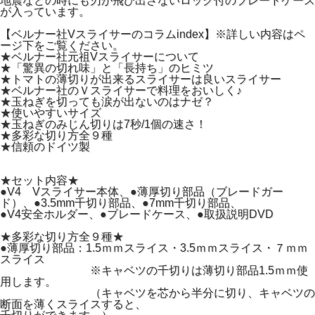
地震などの時にも刃が飛び出さないロック付のブレードケース
が入っています。
【ベルナー社Vスライサーのコラムindex】※詳しい内容はペ
ージ下をご覧ください。
★ベルナー社元祖Vスライサーについて
★「驚異の切れ味」と「長持ち」のヒミツ
★トマトの薄切りが出来るスライサーは良いスライサー
★ベルナー社のＶスライサーで料理をおいしく♪
★玉ねぎを切っても涙が出ないのはナゼ？
★使いやすいサイズ
★玉ねぎのみじん切りは7秒/1個の速さ！
★多彩な切り方全９種
★信頼のドイツ製
★セット内容★
●V4 Vスライサー本体、●薄厚切り部品（ブレードガー
ド）、●3.5mm千切り部品、●7mm千切り部品、
●V4安全ホルダー、●ブレードケース、●取扱説明DVD
★多彩な切り方全９種★
●薄厚切り部品：1.5ｍｍスライス・3.5ｍｍスライス・７ｍｍ
スライス
※キャベツの千切りは薄切り部品1.5ｍｍ使
用します。
（キャベツを芯から半分に切り、キャベツの
断面を薄くスライスすると、