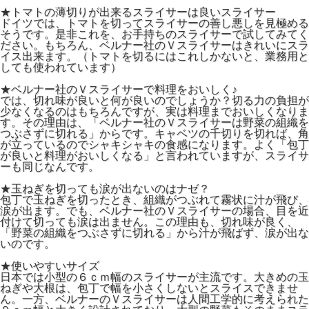
★トマトの薄切りが出来るスライサーは良いスライサー
ドイツでは、トマトを切ってスライサーの善し悪しを見極める
そうです。是非これを、お手持ちのスライサーで試してみてく
ださい。もちろん、ベルナー社のＶスライサーはきれいにスラ
イス出来ます。（トマトを切るにはこれしかないと、業務用と
しても使われています）
★ベルナー社のＶスライサーで料理をおいしく♪
では、切れ味が良いと何が良いのでしょうか？切る力の負担が
少なくなるのはもちろんですが、実は料理までおいしくなりま
す。その理由は、「ベルナー社のＶスライサーは野菜の組織を
つぶさずに切れる」からです。キャベツの千切りを切れば、角
が立っているのでシャキシャキの食感になります。よく「包丁
が良いと料理がおいしくなる」と言われていますが、スライサ
ーも同じなんです。
★玉ねぎを切っても涙が出ないのはナゼ？
包丁で玉ねぎを切ったとき、組織がつぶれて霧状に汁が飛び、
涙が出ます。でも、ベルナー社のＶスライサーの場合、目を近
付けて切っても涙は出ません。この理由も、切れ味が良く、
「野菜の組織をつぶさずに切れる」から汁が飛ばず、涙が出な
いのです。
★使いやすいサイズ
日本では小型の６ｃｍ幅のスライサーが主流です。大きめの玉
ねぎや大根は、包丁で幅を小さくしないとスライスできませ
ん。一方、ベルナーのＶスライサーは人間工学的に考えられた