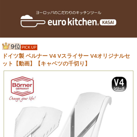
9位
PICK UP
ドイツ製 ベルナー V4 Vスライサー V4オリジナルセ
ット【動画】【キャベツの千切り】