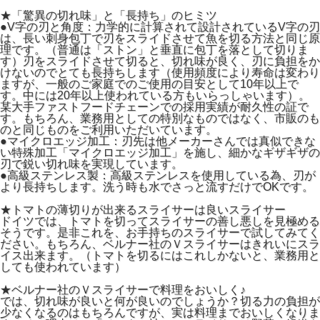
★「驚異の切れ味」と「長持ち」のヒミツ
●V字の刃と角度：力学的に計算されて設計されているV字の刃
は、長い刺身包丁で刃をスライドさせて魚を切る方法と同じ原
理です。（普通は「ストン」と垂直に包丁を落として切りま
す）刃をスライドさせて切ると、切れ味が良く、刃に負担をか
けないのでとても長持ちします（使用頻度により寿命は変わり
ますが、一般のご家庭でのご使用の目安として10年以上で
す。中には20年以上使われている方もいらっしゃいます）。
某大手ファストフードチェーンでの採用実績が耐久性の証で
す。もちろん、業務用としての特別なものではなく、市販のも
のと同じものをご利用いただいています。
●マイクロエッジ加工：刃先は他メーカーさんでは真似できな
い特殊加工「マイクロエッジ加工」を施し、細かなギザギザの
刃で鋭い切れ味を実現しています。
●高級ステンレス製：高級ステンレスを使用している為、刃が
より長持ちします。洗う時も水でさっと流すだけでOKです。
★トマトの薄切りが出来るスライサーは良いスライサー
ドイツでは、トマトを切ってスライサーの善し悪しを見極める
そうです。是非これを、お手持ちのスライサーで試してみてく
ださい。もちろん、ベルナー社のＶスライサーはきれいにスラ
イス出来ます。（トマトを切るにはこれしかないと、業務用と
しても使われています）
★ベルナー社のＶスライサーで料理をおいしく♪
では、切れ味が良いと何が良いのでしょうか？切る力の負担が
少なくなるのはもちろんですが、実は料理までおいしくなりま