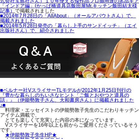
式会社宝島社さん）１０年使える傑作品プロ御用達の名品ギア
「インドア編」(かっぱ橋道具店飯田屋Mr.キッチン飯田結太様
記事）
で掲載されました
■2014年7月28日の「AllAbout」（オールアバウトさん）で、
掲載されました
■2014年5月28日発売の「暮らし上手のサンドイッチ」（エイ
出版社さん）で、紹介されました
■ベルナー社VスライサーTLモデルが2012年1月25日刊行の
『豊かな暮らしのちいさなヒント「ご飯とおやつと道具の
話」』（伊能勢敦子さん、大和書房さん）に掲載されました
♪■
料理家・エッセイストの伊能勢敦子先生のこだわりキッチン
アイテム満載で、
とても楽しくて充実した内容の本になっています。
Vスライサーを16年以上も前からご愛用くださっているそう
です。
★伊能勢敦子先生HP★