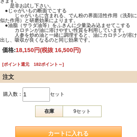
きます。
是非お試し下さい。
●じゃがいもの断面でこする
じゃがいもに含まれる、でん粉の界面活性作用（洗剤に
似た作用）と研磨効果によります。
●油脂（サラダ油等）をふきんに少量染み込ませてこする
カロチンが油に溶けやすい性質を利用しています。
人参を炒め油と一緒に調理すると、油にカロチンが溶け
出し、吸収が良くなるのと同じ効果です。
価格:
18,150円
(税抜 16,500円)
[ポイント還元 182ポイント～]
注文
購入数：
セット
在庫
9セット