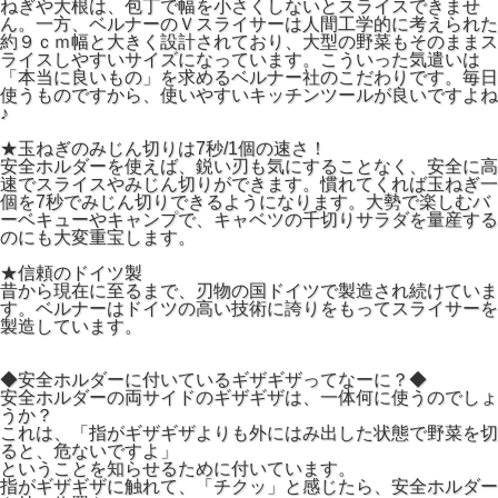
ねぎや大根は、包丁で幅を小さくしないとスライスできませ
ん。一方、ベルナーのＶスライサーは人間工学的に考えられた
約９ｃｍ幅と大きく設計されており、大型の野菜もそのままス
ライスしやすいサイズになっています。こういった気遣いは
「本当に良いもの」を求めるベルナー社のこだわりです。毎日
使うものですから、使いやすいキッチンツールが良いですよね
♪
★玉ねぎのみじん切りは7秒/1個の速さ！
安全ホルダーを使えば、鋭い刃も気にすることなく、安全に高
速でスライスやみじん切りができます。慣れてくれば玉ねぎ一
個を7秒でみじん切りできるようになります。大勢で楽しむバ
ーベキューやキャンプで、キャベツの千切りサラダを量産する
のにも大変重宝します。
★信頼のドイツ製
昔から現在に至るまで、刃物の国ドイツで製造され続けていま
す。ベルナーはドイツの高い技術に誇りをもってスライサーを
製造しています。
◆安全ホルダーに付いているギザギザってなーに？◆
安全ホルダーの両サイドのギザギザは、一体何に使うのでしょ
うか？
これは、「指がギザギザよりも外にはみ出した状態で野菜を切
ると、危ないですよ」
ということを知らせるために付いています。
指がギザギザに触れて、「チクッ」と感じたら、安全ホルダー