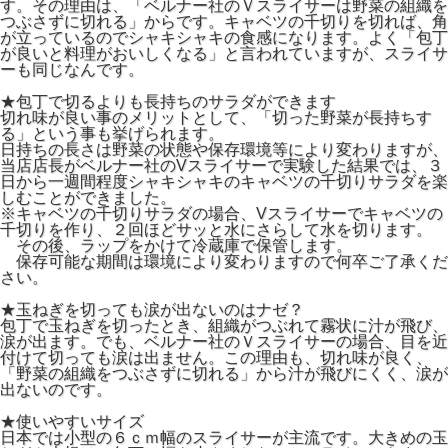
す。その理由は、「ベルナー社のＶスライサーは野菜の組織を
つぶさずに切れる」からです。キャベツの千切りを切れば、角
が立っているのでシャキシャキの食感になります。よく「包丁
が良いと料理がおいしくなる」と言われていますが、スライサ
ーも同じなんです。
★包丁で切るよりも長持ちのサラダができます
切れ味が良い事のメリットとして、「切った野菜が長持ちす
る」という事も挙げられます。
日持ちの長さは野菜の状態や保存環境等により変わりますが、
当店店長がベルナー社のVスライサーで実験した結果では、３
日から一週間程度シャキシャキのキャベツの千切りサラダを楽
しむことができました。
※キャベツの千切りサラダの場合、Vスライサーでキャベツの
千切りを作り、２回ほどサッと水にさらして水を切ります。
その後、ラップをかけて冷蔵庫で保管します。
保存可能な期間は環境により変わりますので何卒ご了承くだ
さい。
★玉ねぎを切っても涙が出ないのはナゼ？
包丁で玉ねぎを切ったとき、組織がつぶれて霧状に汁が飛び、
涙が出ます。でも、ベルナー社のＶスライサーの場合、目を近
付けて切っても涙は出ません。この理由も、切れ味が良く、
「野菜の組織をつぶさずに切れる」から汁が飛びにくく、涙が
出ないのです。
★使いやすいサイズ
日本では小型の６ｃｍ幅のスライサーが主流です。大きめの玉