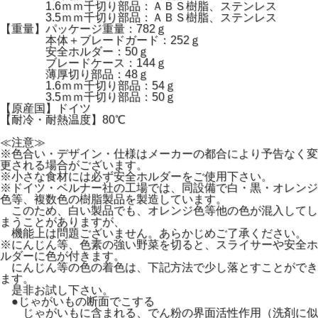
1.6ｍｍ千切り部品：ＡＢＳ樹脂、ステンレス
3.5ｍｍ千切り部品：ＡＢＳ樹脂、ステンレス
【重量】パッケージ重量：782ｇ
本体＋ブレードガード：252ｇ
安全ホルダー：50ｇ
ブレードケース：144ｇ
薄厚切り部品：48ｇ
1.6ｍｍ千切り部品：54ｇ
3.5ｍｍ千切り部品：50ｇ
【原産国】ドイツ
【耐冷・耐熱温度】80℃
≪注意≫
※色合い・デザイン・仕様はメーカーの都合により予告なく変
更される場合がございます。
※小さな食材には必ず安全ホルダーをご使用下さい。
※ドイツ・ベルナー社の工場では、同設備で白・黒・オレンジ
色等、複数色の樹脂製品を製造しています。
このため、白い製品でも、オレンジ色等他の色が混入してし
まうことがありますが、
機能上は問題ございません。あらかじめご了承ください。
※にんじん等、色素の強い野菜を切ると、スライサーや安全ホ
ルダーに色が付きます。
にんじん等の色の着色は、下記方法で少し落とすことができ
ます。
是非お試し下さい。
●じゃがいもの断面でこする
じゃがいもに含まれる、でん粉の界面活性作用（洗剤に似