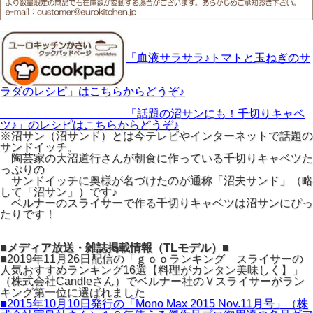
「血液サラサラ♪トマトと玉ねぎのサ
ラダのレシピ」はこちらからどうぞ♪
「話題の沼サンにも！千切りキャベ
ツ♪」のレシピはこちらからどうぞ♪
※沼サン（沼サンド）とは今テレビやインターネットで話題の
サンドイッチ。
陶芸家の大沼道行さんが朝食に作っている千切りキャベツた
っぷりの
サンドイッチに奥様が名づけたのが通称「沼夫サンド」（略
して「沼サン」）です♪
ベルナーのスライサーで作る千切りキャベツは沼サンにぴっ
たりです！
■メディア放送・雑誌掲載情報（TLモデル）■
■2019年11月26日配信の「ｇｏｏランキング スライサーの
人気おすすめランキング16選【料理がカンタン美味しく】」
（株式会社Candleさん）でベルナー社のＶスライサーがラン
キング第一位に選ばれました
■2015年10月10日発行の「Mono Max 2015 Nov.11月号」（株