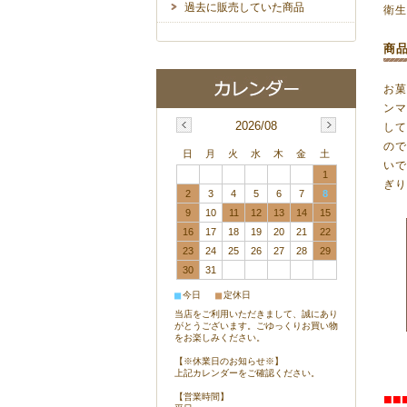
過去に販売していた商品
衛
商
お
ン
2026/08
し
の
日
月
火
水
木
金
土
い
1
ぎ
2
3
4
5
6
7
8
9
10
11
12
13
14
15
16
17
18
19
20
21
22
23
24
25
26
27
28
29
30
31
■
■
今日
定休日
当店をご利用いただきまして、誠にあり
がとうございます。ごゆっくりお買い物
をお楽しみください。
【※休業日のお知らせ※】
上記カレンダーをご確認ください。
【営業時間】
■■