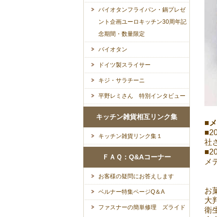
バイオタンフライパン・鍋プレゼ
ント企画ユーロキッチン30周年記
念期間・数量限定
バイオタン
ドイツ製スライサー
キジ・サラチーニ
平野レミさん 特別インタビュー
キッチン雑貨相互リンク集
■
■
キッチン雑貨リンク集１
社
■
ＦＡＱ：Q&Aコーナー
メ
お客様の疑問にお答えします
お
ベルナー特集ページQ＆A
大
ファスナーの簡単修理 ズライド
衛