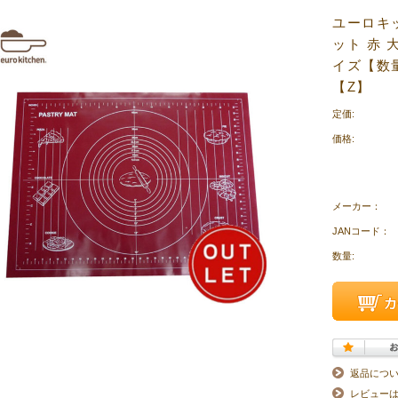
ユーロキッ
ット 赤 
イズ【数
【Z】
定価:
価格:
メーカー：
JANコード：
数量:
返品につ
レビュー