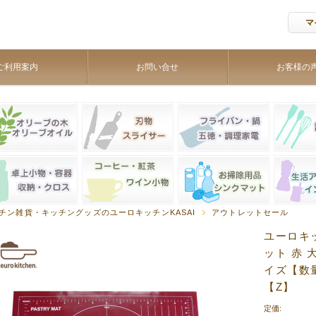
マ
ご利用案内
お問い合せ
お客様の
チン雑貨・キッチングッズのユーロキッチンKASAI
アウトレットセール
ユーロキッ
ット 赤 
イズ【数
【Z】
定価: