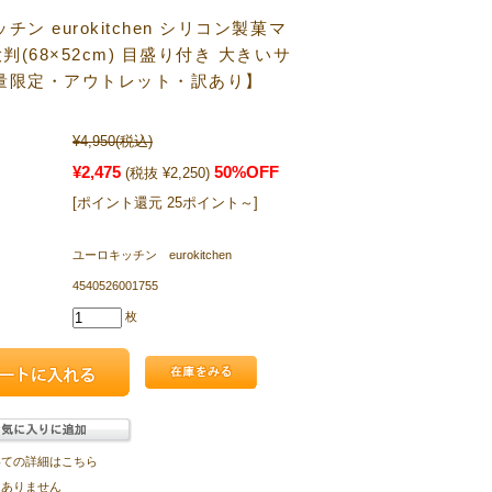
チン eurokitchen シリコン製菓マ
大判(68×52cm) 目盛り付き 大きいサ
量限定・アウトレット・訳あり】
¥4,950
(税込)
¥2,475
50%OFF
(税抜 ¥2,250)
[ポイント還元 25ポイント～]
ユーロキッチン eurokitchen
4540526001755
枚
いての詳細はこちら
はありません