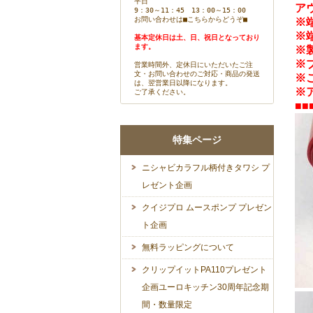
平日
ア
9：30～11：45 13：00～15：00
お問い合わせは
■こちらからどうぞ■
※
※
基本定休日は土、日、祝日となっており
ます。
※
※
営業時間外、定休日にいただいたご注
文・お問い合わせのご対応・商品の発送
※
は、翌営業日以降になります。
※
ご了承ください。
■■
特集ページ
ニシャビカラフル柄付きタワシ プ
レゼント企画
クイジプロ ムースポンプ プレゼン
ト企画
無料ラッピングについて
クリップイットPA110プレゼント
企画ユーロキッチン30周年記念期
間・数量限定