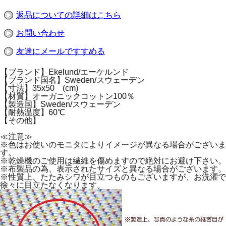
返品についての詳細はこちら
お問い合わせ
友達にメールですすめる
【ブランド】Ekelund/エーケルンド
【ブランド国名】Sweden/スウェーデン
【寸法】35x50 (cm)
【材質】オーガニックコットン100％
【製造国】Sweden/スウェーデン
【耐熱温度】60℃
【その他】
≪注意≫
※色はお使いのモニタによりイメージが異なる場合がございま
す。
※乾燥機のご使用は繊維を傷めますので絶対にお避け下さい。
※布製品の為、表示されたサイズと異なる場合がございます。
※性質上、たたみシワが目立つものもございますが、お洗濯で
徐々に目立たなくなります。