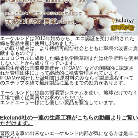
エーケルンドは2013年始めから、エコ認証を受け栽培された
綿を製品生産に使用し始めました。
この取り組みは、より持続可能な社会とともに環境の改善に貢
献するものです。
エコロジカルに成長した綿は化学除草剤または化学肥料を使用
しないことから成り立っています。
綿花生産者は国際農業連合（IFOAM）などの国際的に認定さ
れた管理団体によって継続的に検査管理されています。
IFOAMが発行した証明書は原材料のみならず製造過程すべて
のステップを経て最終製品に至るまでの効力があります。
エーケルンドは独自の循環型システムを使い、地球だけでなく
工場で働く従業員やお求めいただいた
エンドユーザー様にも優しい製品を製造しています。
Ekelund社の一連の生産工程がこちらの動画よりご覧い
ただけます。
普段見る事の出来ないエーケルンド内部が気になる方は是非ご