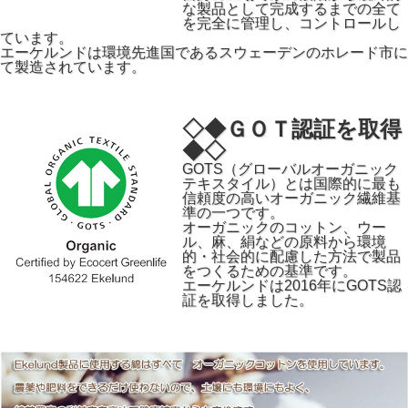
な製品として完成するまでの全て
を完全に管理し、コントロールし
ています。
エーケルンドは環境先進国であるスウェーデンのホレード市に
て製造されています。
◇◆ＧＯＴ認証を取得
◆◇
GOTS（グローバルオーガニック
テキスタイル）とは国際的に最も
信頼度の高いオーガニック繊維基
準の一つです。
オーガニックのコットン、ウー
ル、麻、絹などの原料から環境
的・社会的に配慮した方法で製品
をつくるための基準です。
エーケルンドは2016年にGOTS認
証を取得しました。