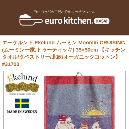
エーケルンド Ekelund ムーミン Moomin CRUISING
(ムーミン一家,トゥーティッキ) 35×50cm 【キッチン
タオル/タペストリー/北欧/オーガニックコットン】
#31700