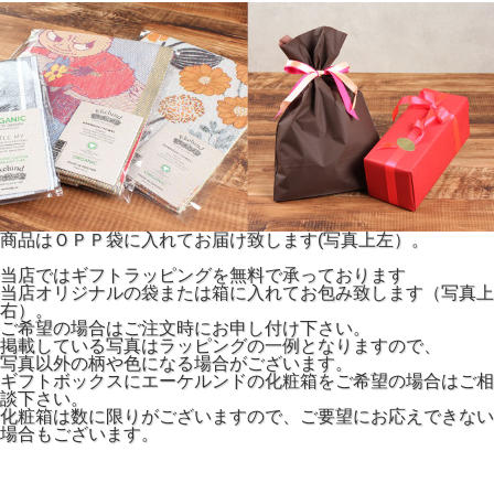
商品はＯＰＰ袋に入れてお届け致します(写真上左）。
当店ではギフトラッピングを無料で承っております
当店オリジナルの袋または箱に入れてお包み致します（写真上
右）。
ご希望の場合はご注文時にお申し付け下さい。
掲載している写真はラッピングの一例となりますので、
写真以外の柄や色になる場合がございます。
ギフトボックスにエーケルンドの化粧箱をご希望の場合はご相
談下さい。
化粧箱は数に限りがございますので、ご要望にお応えできない
場合もございます。