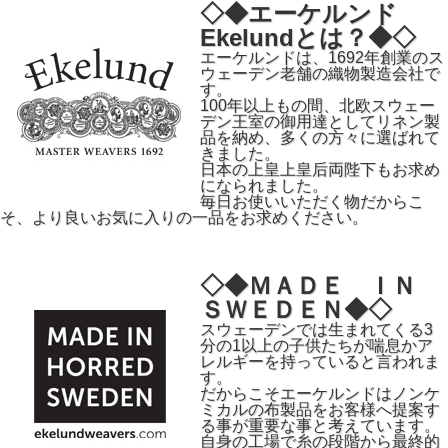
◇◆エーケルンド
Ekelundとは？◆◇
エーケルンドは、1692年創業のス
ウェーデン老舗の織物製造会社で
す。
100年以上もの間、北欧スウェー
デン王室の御用達としてリネン製
品を納め、多くの方々に選ばれて
きました。
日本の上皇上皇后両陛下もお求め
になられました。
毎日お使いいただく物だからこ
そ、より良いお気に入りの一品をお求めください。
◇◆ＭＡＤＥ ＩＮ
ＳＷＥＤＥＮ◆◇
スウェーデンでは生まれてくる3
分の1以上の子供たちが喘息かア
レルギーを持っていると言われま
す。
だからこそエーケルンドはノンケ
ミカルの布製品をお客様へ提案す
る事が重要な事と考えています。
自身の工場で糸の段階から最終的