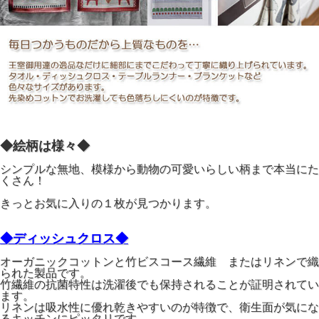
◆絵柄は様々◆
シンプルな無地、模様から動物の可愛いらしい柄まで本当にた
くさん！
きっとお気に入りの１枚が見つかります。
◆ディッシュクロス◆
オーガニックコットンと竹ビスコース繊維 またはリネンで織
られた製品です。
竹繊維の抗菌特性は洗濯後でも保持されることが証明されてい
ます。
リネンは吸水性に優れ乾きやすいのが特徴で、衛生面が気にな
るキッチンにピッタリです。