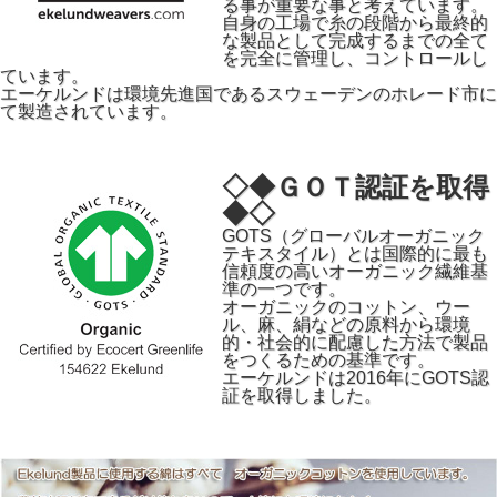
る事が重要な事と考えています。
自身の工場で糸の段階から最終的
な製品として完成するまでの全て
を完全に管理し、コントロールし
ています。
エーケルンドは環境先進国であるスウェーデンのホレード市に
て製造されています。
◇◆ＧＯＴ認証を取得
◆◇
GOTS（グローバルオーガニック
テキスタイル）とは国際的に最も
信頼度の高いオーガニック繊維基
準の一つです。
オーガニックのコットン、ウー
ル、麻、絹などの原料から環境
的・社会的に配慮した方法で製品
をつくるための基準です。
エーケルンドは2016年にGOTS認
証を取得しました。