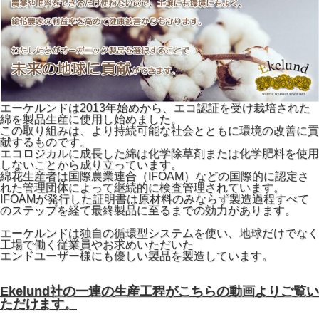
エーケルンドは2013年始めから、エコ認証を受け栽培された
綿を製品生産に使用し始めました。
この取り組みは、より持続可能な社会とともに環境の改善に貢
献するものです。
エコロジカルに成長した綿は化学除草剤または化学肥料を使用
しないことから成り立っています。
綿花生産者は国際農業連合（IFOAM）などの国際的に認定さ
れた管理団体によって継続的に検査管理されています。
IFOAMが発行した証明書は原材料のみならず製造過程すべて
のステップを経て最終製品に至るまでの効力があります。
エーケルンドは独自の循環型システムを使い、地球だけでなく
工場で働く従業員やお求めいただいた
エンドユーザー様にも優しい製品を製造しています。
Ekelund社の一連の生産工程がこちらの動画よりご覧い
ただけます。