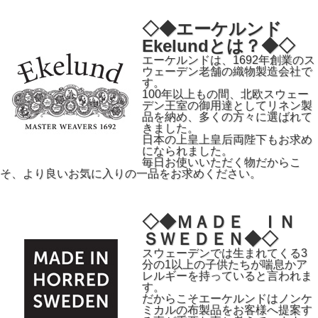
◇◆エーケルンド
Ekelundとは？◆◇
エーケルンドは、1692年創業のス
ウェーデン老舗の織物製造会社で
す。
100年以上もの間、北欧スウェー
デン王室の御用達としてリネン製
品を納め、多くの方々に選ばれて
きました。
日本の上皇上皇后両陛下もお求め
になられました。
毎日お使いいただく物だからこ
そ、より良いお気に入りの一品をお求めください。
◇◆ＭＡＤＥ ＩＮ
ＳＷＥＤＥＮ◆◇
スウェーデンでは生まれてくる3
分の1以上の子供たちが喘息かア
レルギーを持っていると言われま
す。
だからこそエーケルンドはノンケ
ミカルの布製品をお客様へ提案す