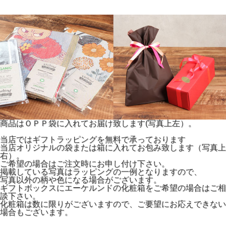
商品はＯＰＰ袋に入れてお届け致します(写真上左）。
当店ではギフトラッピングを無料で承っております
当店オリジナルの袋または箱に入れてお包み致します（写真上
右）。
ご希望の場合はご注文時にお申し付け下さい。
掲載している写真はラッピングの一例となりますので、
写真以外の柄や色になる場合がございます。
ギフトボックスにエーケルンドの化粧箱をご希望の場合はご相
談下さい。
化粧箱は数に限りがございますので、ご要望にお応えできない
場合もございます。