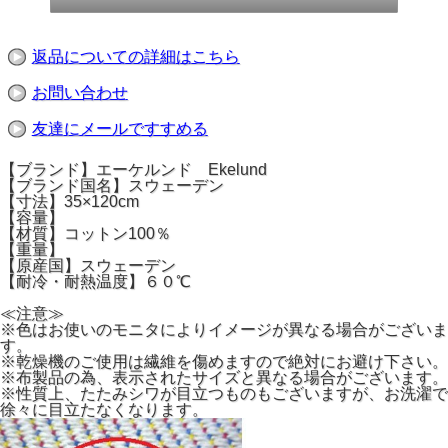
返品についての詳細はこちら
お問い合わせ
友達にメールですすめる
【ブランド】エーケルンド Ekelund
【ブランド国名】スウェーデン
【寸法】35×120cm
【容量】
【材質】コットン100％
【重量】
【原産国】スウェーデン
【耐冷・耐熱温度】６０℃
≪注意≫
※色はお使いのモニタによりイメージが異なる場合がございま
す。
※乾燥機のご使用は繊維を傷めますので絶対にお避け下さい。
※布製品の為、表示されたサイズと異なる場合がございます。
※性質上、たたみシワが目立つものもございますが、お洗濯で
徐々に目立たなくなります。