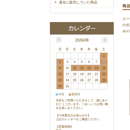
過去に販売していた商品
商
エー
の
み
2026/08
日
月
火
水
木
金
土
1
2
3
4
5
6
7
8
9
10
11
12
13
14
15
16
17
18
19
20
21
22
23
24
25
26
27
28
29
30
31
■
■
今日
定休日
当店をご利用いただきまして、誠にあり
がとうございます。ごゆっくりお買い物
をお楽しみください。
【※休業日のお知らせ※】
上記カレンダーをご確認ください。
【営業時間】