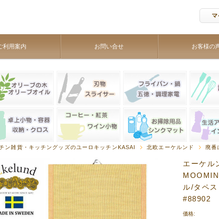
マ
ご利用案内
お問い合せ
お客様の
チン雑貨・キッチングッズのユーロキッチンKASAI
北欧エーケルンド
廃番
エーケルン
MOOMIN
ル/タペ
#88902
価格: