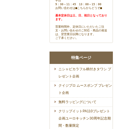
平日
9：30～11：45 13：00～15：00
お問い合わせは
■こちらからどうぞ■
基本定休日は土、日、祝日となっており
ます。
営業時間外、定休日にいただいたご注
文・お問い合わせのご対応・商品の発送
は、翌営業日以降になります。
ご了承ください。
特集ページ
ニシャビカラフル柄付きタワシ プ
レゼント企画
クイジプロ ムースポンプ プレゼン
ト企画
無料ラッピングについて
クリップイットPA110プレゼント
企画ユーロキッチン30周年記念期
間・数量限定