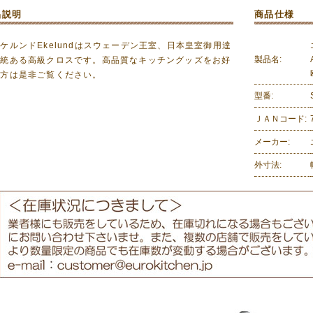
品説明
商品仕様
ケルンドEkelundはスウェーデン王室、日本皇室御用達
製品名:
伝統ある高級クロスです。高品質なキッチングッズをお好
の方は是非ご覧ください。
型番:
ＪＡＮコード:
メーカー:
外寸法: