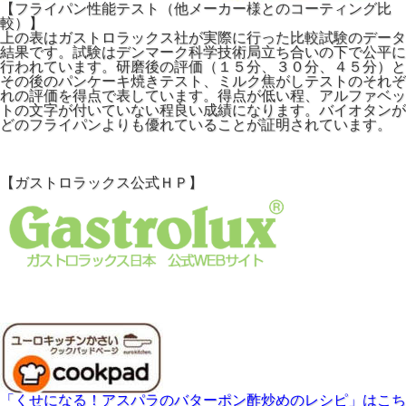
【フライパン性能テスト（他メーカー様とのコーティング比
較）】
上の表はガストロラックス社が実際に行った比較試験のデータ
結果です。試験はデンマーク科学技術局立ち合いの下で公平に
行われています。研磨後の評価（１５分、３０分、４５分）と
その後のパンケーキ焼きテスト、ミルク焦がしテストのそれぞ
れの評価を得点で表しています。得点が低い程、アルファベッ
トの文字が付いていない程良い成績になります。バイオタンが
どのフライパンよりも優れていることが証明されています。
【ガストロラックス公式ＨＰ】
「くせになる！アスパラのバターポン酢炒めのレシピ」はこち