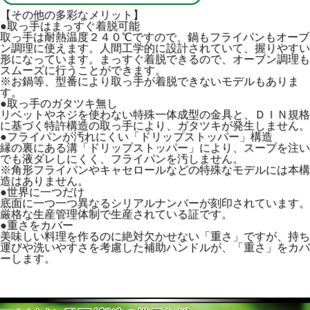
【その他の多彩なメリット】
●取っ手はまっすぐ着脱可能
取っ手は耐熱温度２４０℃ですので、鍋もフライパンもオーブ
ン調理に使えます。人間工学的に設計されていて、握りやすい
形になっています。まっすぐ着脱できるので、オーブン調理も
スムーズに行うことができます。
※お鍋等、型番により取っ手が着脱できないモデルもありま
す。
●取っ手のガタツキ無し
リベットやネジを使わない特殊一体成型の金具と、ＤＩＮ規格
に基づく特許構造の取っ手により、ガタツキが発生しません。
●フライパンが汚れにくい「ドリップストッパー」構造
縁の裏にある溝「ドリップストッパー」により、スープを注い
でも液ダレしにくく、フライパンを汚しません。
※角形フライパンやキャセロールなどの特殊なモデルには本構
造はありません。
●世界に一つだけ
底面に一つ一つ異なるシリアルナンバーが刻印されています。
厳格な生産管理体制で生産されている証です。
●重さをカバー
美味しい料理を作るのに絶対欠かせない「重さ」ですが、持ち
運びや洗いやすさを考慮した補助ハンドルが、「重さ」をカバ
ーします。