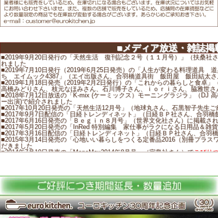
■メディア放送・雑誌掲
■2019年9月20日発行の「天然生活 復刊記念２号（１１月号）」（扶桑
れました
■2019年7月10日発行（2019年6月25日発売）の「人生が変わる料理道
ち エイムック4387」（エイ出版さん、合羽橋道具街 飯田屋 飯田結太
■2019年1月18日発売（2019年2月2日発行）の「これからの暮らしと食
高橋みどりさん、枝元なほみさん、石川博子さん、ｉｏｒｉさん、脇雅世さ
■2018年7月12日放送の「K-mix (ケーミックス）モーニングラジラ」（D
ー出演)で紹介されました
■2017年10月20日発売の「天然生活12月号」（地球丸さん、石黒智子先生
■2017年9月7日配信の「日経トレンディネット」（日経ＢＰ社さん、合羽
■2017年6月16日発売の「Ｂｅｇｉｎ８月号」（世界文化社さん）に掲載さ
■2017年5月20日発売の「InRed 特別編集 家仕事がラクになる日用品
■2017年3月16日配信の「日経トレンディネット」（日経ＢＰ社さん、合
■2015年3月14日発売の「心地いい暮らしをつくる定番品2016（別冊プ
だきました
■2014年7月10日発売の「MonoMax2014年8月号」（宝島社さん）で
こびりつ
■2013年10月10日より放送の「独身貴族」（フジテレビさん）で撮影に使
■2013年4月1日放送の「リッチマン、プアウーマンinニューヨークSPEC
放送では
IH対応深型片手鍋17200A
と
ＩＨ対応深型フライパン17226A
、
またそれぞれのサイズ、
20cmガラス蓋
と
26ｃｍガラス蓋
が使用されました
■2012年7月12日発売の「ふらいぱんノート」（ぱんとたまねぎさん）で
■2012年4月10日発売の「クロワッサン特大号No.827（4月25日号）」
■2011年11月18日発売の別冊PLUS1LIVING「石黒智子 私が選んだ台
■2010年12月27日 食品メーカー顧問等で幅広くご活躍されている料理
た
■ホテルニューオータニ料理人・博多さん内レストラン「カステリアンルー