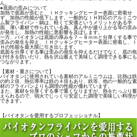
ん。
●底面の歪みについて
加熱で底面が歪むと、ＩＨクッキングヒーター表面に密着せ
ず、加熱の性能が低下します。一般的なＩＨ対応のアルミニウ
ム製フライパン・鍋は、軽くて安価というメリットがある半
面、薄い素材で作られている為、真ん中が盛り上がる等の歪み
が発生し、加熱の性能に悪影響を及ぼします。
一方、バイオタンは底面の厚みを７～８ｍｍと分厚くする事で
歪みの発生を抑え、ＩＨクッキングヒーター表面に密着し、Ｉ
Ｈの性能を最大限に引き出します。
底面を分厚くする事は歪みの発生を抑えるだけでなく、底の焦
げ付きを防いだり、熱を沢山蓄えて美味しく調理できる事にも
つながります。
【素材・重さについて】
バイオタンに使用されている素材のアルミニウムは、比熱は鉄
の約２倍、熱伝導率は鉄の４倍もあり、鉄等、他の一般的な素
材のフライパンよりも調理の性能が優れています。
また、素材を分厚くする事で重くなりますが、熱をたっぷり蓄
えられるので、弱火でじっくり安定した調理で美味しい料理が
できます。
【バイオタンを愛用するプロフェッショナル】