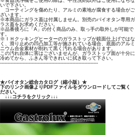
※食器洗浄機をご使用の際は、中性洗剤以外はご使用にならな
いで下さい。
コーティングを傷めたり、アルミの素地が腐食する場合がご
ざいます。
※本商品にガラス蓋は付属しません。別売のバイオタン専用ガ
ラス蓋をお求めください。
※品番後ろに「A」の付く商品のみ、取っ手の取外しが可能で
す。
※ＩＨクッキングヒーターのガラストップが鏡面仕上げではな
く、滑り止めの凹凸加工等が施されている場合、底面のアルミ
ニウム合金素材が削れて黒く汚れる場合があります。
この汚れ自体に害はございませんが、ガラストップ面が十分に
冷めてから、ふきん等できれいに拭き取って下さい。
-----------------------------------------------------------------
★バイオタン総合カタログ（縮小版）★
下のリンク画像よりPDFファイルをダウンロードしてご覧く
ださい。
↓↓↓コチラをクリック↓↓↓