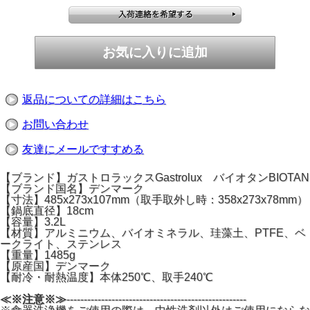
返品についての詳細はこちら
お問い合わせ
友達にメールですすめる
【ブランド】ガストロラックスGastrolux バイオタンBIOTAN
【ブランド国名】デンマーク
【寸法】485x273x107mm（取手取外し時：358x273x78mm）
【鍋底直径】18cm
【容量】3.2L
【材質】アルミニウム、バイオミネラル、珪藻土、PTFE、ベ
ークライト、ステンレス
【重量】1485g
【原産国】デンマーク
【耐冷・耐熱温度】本体250℃、取手240℃
≪※注意※≫
----------------------------------------------------