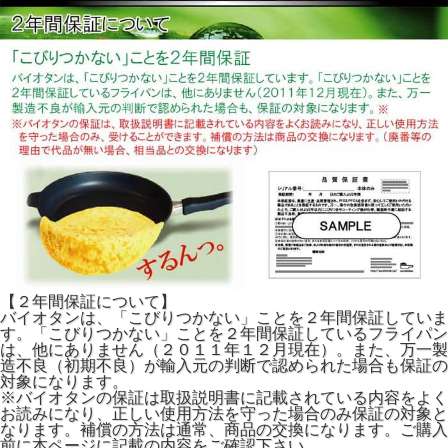
【２年間保証について】
バイオタンは、「こびりつかない」ことを２年間保証していま
す。「こびりつかない」ことを２年間保証しているフライパン
は、他にありません（２０１１年１２月現在）。また、万一製
造不良（初期不良）が輸入元の判断で認められた場合も保証の
対象になります。
※バイオタンの保証は取扱説明書に記載されている内容をよく
お読みになり、正しい使用方法を守った場合のみ保証の対象と
なります。補償の方法は通常、商品の交換になります。ご購入
前に本ページに記載の内容をご確認下さい。