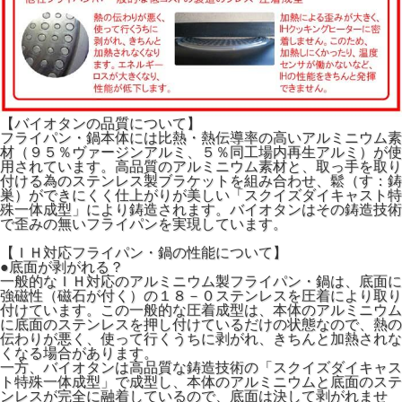
【バイオタンの品質について】
フライパン・鍋本体には比熱・熱伝導率の高いアルミニウム素
材（９５％ヴァージンアルミ、５％同工場内再生アルミ）が使
用されています。高品質のアルミニウム素材と、取っ手を取り
付ける為のステンレス製ブラケットを組み合わせ、鬆（す：鋳
巣）ができにくく仕上がりが美しい「スクイズダイキャスト特
殊一体成型」により鋳造されます。バイオタンはその鋳造技術
で歪みの無いフライパンを実現しています。
【ＩＨ対応フライパン・鍋の性能について】
●底面が剥がれる？
一般的なＩＨ対応のアルミニウム製フライパン・鍋は、底面に
強磁性（磁石が付く）の１８－０ステンレスを圧着により取り
付けています。この一般的な圧着成型は、本体のアルミニウム
に底面のステンレスを押し付けているだけの状態なので、熱の
伝わりが悪く、使って行くうちに剥がれ、きちんと加熱されな
くなる場合があります。
一方、バイオタンは高品質な鋳造技術の「スクイズダイキャス
ト特殊一体成型」で成型し、本体のアルミニウムと底面のステ
ンレスが完全に融着しているので、底面は決して剥がれませ