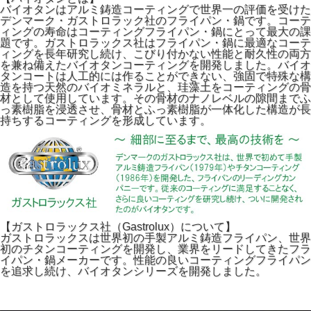
バイオタンはアルミ鋳造コーティングで世界一の評価を受けた
デンマーク・ガストロラック社のフライパン・鍋です。コーテ
ィングの寿命はコーティングフライパン・鍋にとって最大の課
題です。ガストロラックス社はフライパン・鍋に最適なコーテ
ィングを長年研究し続け、こびり付かない性能と耐久性の両方
を兼ね備えたバイオタンコーティングを開発しました。バイオ
タンコートは人工的には作ることができない、強固で特殊な構
造を持つ天然のバイオミネラルと、珪藻土をコーティングの骨
材として使用しています。その骨材のナノレベルの隙間までふ
っ素樹脂を浸透させ、骨材とふっ素樹脂が一体化した構造が長
持ちするコーティングを形成しています。
【ガストロラックス社（Gastrolux）について】
ガストロラックスは世界初の手製アルミ鋳造フライパン、世界
初のチタンコーティングを開発し、業界をリードしてきたフラ
イパン・鍋メーカーです。性能の良いコーティングフライパン
を追求し続け、バイオタンシリーズを開発しました。