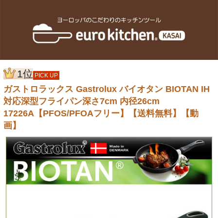
1位
PICK UP
ガストロラックス Gastrolux バイオタン BIOTAN IH
対応深型フライパン深さ7cm 内径26cm
17226A【PFOS/PFOAフリー】【送料無料】【動
画】