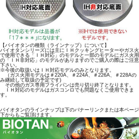
【バイオタンの種類（ラインナップ）について】
バイオタンシリーズには主にＩＨクッキングヒーターやガス火
で使用できる「ＩＨ対応」のモデルと一部のモデルにガス火用
の「ＩＨ非対応」のモデルがありますのでご購入の際はご注意
下さい。
※今後の取扱いはＩＨ対応モデルのみとなります。
（ガス火用モデルは＃220A、＃224A、＃226A、＃228Aの
み継続して取扱の予定です)
その他のガス専用フライパンは売り切り終了となります。
ＩＨ対応のモデルはガスコンロでも問題なくご使用できま
す。
バイオタンのラインナップは下のバナーリンクまたは本ページ
下からもご覧頂けます。