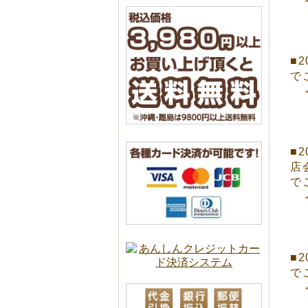
＜
■
で
＜
■
店
で
＜
■
2
で
＜