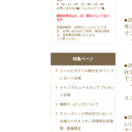
平日
9：30～11：45 13：00～15：00
お問い合わせは
■こちらからどうぞ■
基本定休日は土、日、祝日となっており
■
ます。
号
営業時間外、定休日にいただいたご注
文・お問い合わせのご対応・商品の発送
で
は、翌営業日以降になります。
ご了承ください。
＜
特集ページ
■
ニシャビカラフル柄付きタワシ プ
社
レゼント企画
で
＜
クイジプロ ムースポンプ プレゼン
ト企画
ス
無料ラッピングについて
クリップイットPA110プレゼント
■
企画ユーロキッチン30周年記念期
い
間・数量限定
で