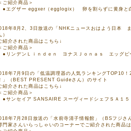
ご紹介商品＞
●エグザー eggxer（egglogix） 卵を割らずに黄
2018年8月2、3日放送の「NHKニュースおはよう日本
ん）
ご紹介された商品はこちら↓
ご紹介商品＞
●リンデンＬｉｎｄｅｎ ヨナスＪｏｎａｓ エッグピー
2018年7月9日の「低温調理器の人気ランキングTOP10
！」（BEST PRESENT Guideさん）のサイト
ご紹介された商品はこちら↓
ご紹介商品＞
●サンセイア SANSAIRE スーヴィードシェフＳＡ１
2018年7月28日放送の「水前寺清子情報館」（BSフジさ
専門家さんいらっしゃいのコーナーでご紹介された商品は