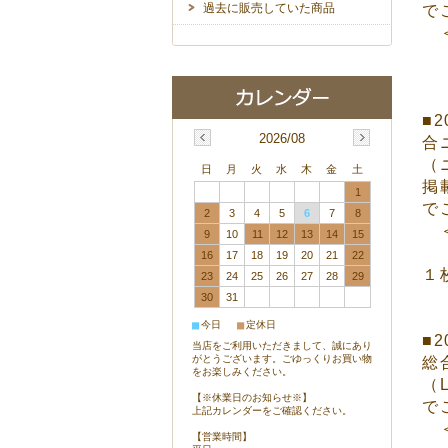
過去に販売していた商品
で
＜
■
2026/08
合
（
日
月
火
水
木
金
土
掲
1
で
2
3
4
5
6
7
8
＜
9
10
11
12
13
14
15
16
17
18
19
20
21
22
１
23
24
25
26
27
28
29
30
31
■
■
今日
定休日
■
当店をご利用いただきまして、誠にあり
がとうございます。ごゆっくりお買い物
総
をお楽しみください。
（
【※休業日のお知らせ※】
で
上記カレンダーをご確認ください。
＜
【営業時間】