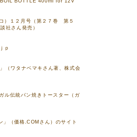
L BOTTLE 400ml for 12V
ル・デコ）１２月号（第２７巻 第５
講談社さん発売）
５ｊｐ
道具」（ワタナベマキさん著、株式会
ポルトガル伝統パン焼きトースター（ガ
ジン」（価格.COMさん）のサイト