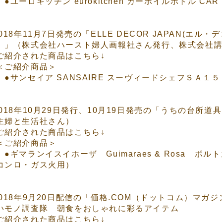
●ユーロキッチン eurokitchen カーボイルボトル CAR BOI
2018年11月7日発売の「ELLE DECOR JAPAN(エ
）」（株式会社ハースト婦人画報社さん発行、株式会社
ご紹介された商品はこちら↓
ご紹介商品＞
●サンセイア SANSAIRE スーヴィードシェフＳＡ１
2018年10月29日発行、10月19日発売の「うちの台所
主婦と生活社さん）
ご紹介された商品はこちら↓
ご紹介商品＞
●ギマランイスイホーザ Guimaraes & Rosa 
コンロ・ガス火用）
2018年9月20日配信の「価格.COM（ドットコム）マガ
いモノ調査隊 朝食をおしゃれに彩るアイテム
ご紹介された商品はこちら↓