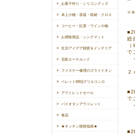
お菓子作り・シリコングッズ
※本
卓上小物・容器・収納・クロス
コーヒー・紅茶・ワイン小物
■
お掃除用品・シンクマット
総
（
生活アイデア雑貨＆インテリア
で
＜
北欧エーケルンド
ファスナー修理のズライドオン
２
ペレットBBQグリルコンロ
■
アウトレットセール
で
バイオタンアウトレット
＜
食品
★キッチン雑貨福袋★
■