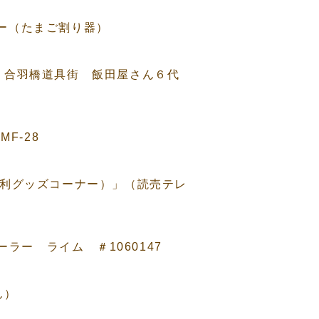
カー（たまご割り器）
ん、合羽橋道具街 飯田屋さん６代
F-28
便利グッズコーナー）」（読売テレ
ラー ライム ＃1060147
ん）