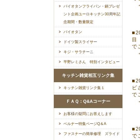
＜
バイオタンフライパン・鍋プレゼ
ント企画ユーロキッチン30周年記
念期間・数量限定
バイオタン
■
目
ドイツ製スライサー
で
キジ・サラチーニ
＜
平野レミさん 特別インタビュー
キッチン雑貨相互リンク集
■
ビ
キッチン雑貨リンク集１
で
ＦＡＱ：Q&Aコーナー
＜
お客様の疑問にお答えします
ベルナー特集ページQ＆A
■
ファスナーの簡単修理 ズライド
で