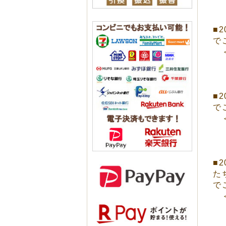
■
で
＜
■
で
＜
■
た
で
＜