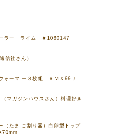
ラー ライム ＃1060147
理通信社さん）
ウォーマ ー３枚組 ＃ＭＸ99Ｊ
月号」（マガジンハウスさん）料理好き
カー（たま ご割り器）白卵型トップ
70mm