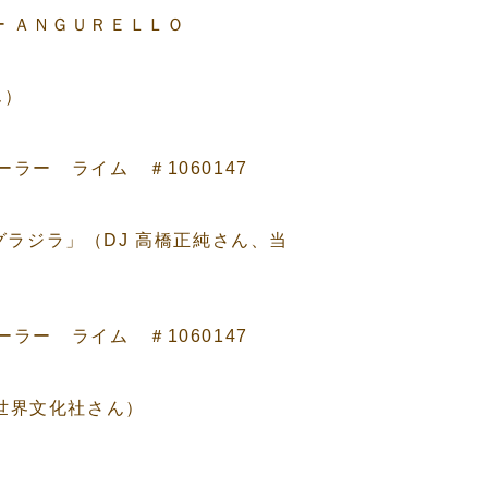
ー ＡＮＧＵＲＥＬＬＯ
ん）
ラー ライム ＃1060147
ングラジラ」（DJ 高橋正純さん、当
ラー ライム ＃1060147
」（世界文化社さん）