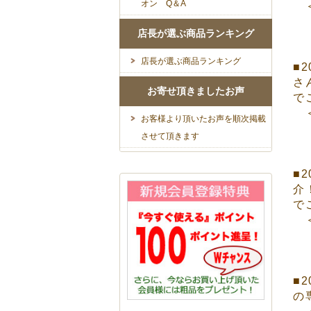
オン Q＆A
＜
店長が選ぶ商品ランキング
店長が選ぶ商品ランキング
■
さ
お寄せ頂きましたお声
で
＜
お客様より頂いたお声を順次掲載
させて頂きます
■
介
で
＜
■
の