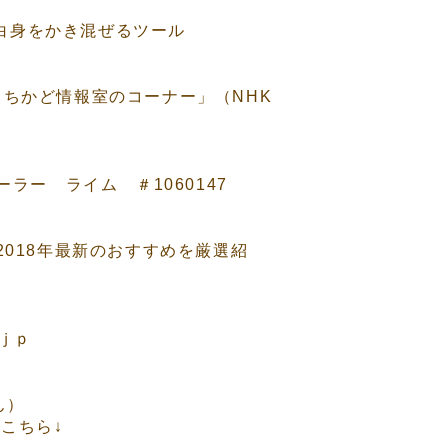
身と白身をかき混ぜるツール
 まちかど情報室のコーナー」（NHK
ラー ライム ＃1060147
！2018年最新のおすすめを厳選紹
５ｊｐ
ん）
こちら↓