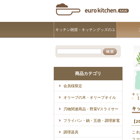
キッチン雑貨・キッチングッズのユ
ーロキッチンKASAI
商品カテゴリ
会員様限定
キッ
オリーブの木・オリーブオイル
【
キ
刃物関連商品・野菜Vスライサー
フライパン・鍋・五徳・調理家電
【2
調理器具
こ
ユ