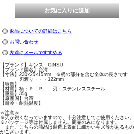
返品についての詳細はこちら
お問い合わせ
友達にメールですすめる
【ブランド】ギンス GINSU
【ブランド国名】台湾
【寸法】230×25×15mm ※柄の部分を含む全体の長さです
刃渡り・・・122mm
【容量】
【材質】柄：Ｐ．Ｐ．、刃：ステンレススチール
【重量】35g
【原産国】台湾
【耐冷・耐熱温度】
≪注意≫
※刃が鋭くなっていますので、十分注意してご使用ください。
※パッケージ等は付属しません。商品のみになります。
また、こちらの商品は製造上表面に細かいキズ等があるもの
がございます。