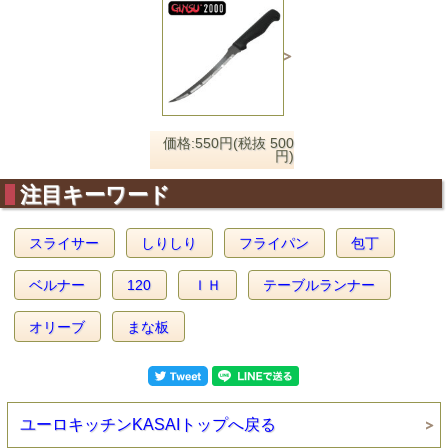
価格:550円(税抜 500
円)
注目キーワード
スライサー
しりしり
フライパン
包丁
ベルナー
120
ＩＨ
テーブルランナー
オリーブ
まな板
ユーロキッチンKASAIトップへ戻る