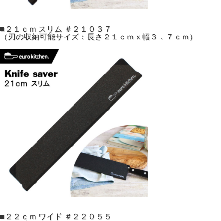
■２１ｃｍ スリム ＃２１０３７
（刃の収納可能サイズ：長さ２１ｃｍｘ幅３．７ｃｍ）
■２２ｃｍ ワイド ＃２２０５５