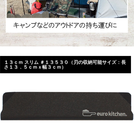
１３ｃｍ スリム ＃１３５３０（刃の収納可能サイズ：長
さ１３．５ｃｍｘ幅３ｃｍ）