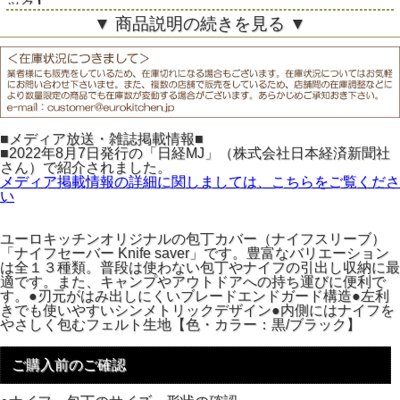
ック】
▼ 商品説明の続きを見る ▼
■メディア放送・雑誌掲載情報■
■2022年8月7日発行の「日経MJ」（株式会社日本経済新聞社
さん）で紹介されました。
メディア掲載情報の詳細に関しましては、こちらをご覧くださ
い
ユーロキッチンオリジナルの包丁カバー（ナイフスリーブ）
「ナイフセーバー Knife saver」です。豊富なバリエーション
は全１３種類。普段は使わない包丁やナイフの引出し収納に最
適です。また、キャンプやアウトドアへの持ち運びに便利で
す。●刃元がはみ出しにくいブレードエンドガード構造●左利
きでも使いやすいシンメトリックデザイン●内側にはナイフを
やさしく包むフェルト生地【色・カラー：黒/ブラック】
ご購入前のご確認