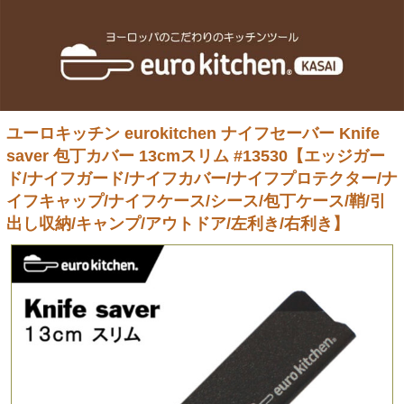
ユーロキッチン eurokitchen ナイフセーバー Knife
saver 包丁カバー 13cmスリム #13530【エッジガー
ド/ナイフガード/ナイフカバー/ナイフプロテクター/ナ
イフキャップ/ナイフケース/シース/包丁ケース/鞘/引
出し収納/キャンプ/アウトドア/左利き/右利き】