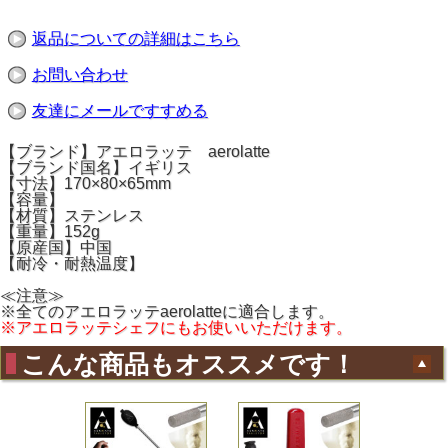
返品についての詳細はこちら
お問い合わせ
友達にメールですすめる
【ブランド】アエロラッテ aerolatte
【ブランド国名】イギリス
【寸法】170×80×65mm
【容量】
【材質】ステンレス
【重量】152g
【原産国】中国
【耐冷・耐熱温度】
≪注意≫
※全てのアエロラッテaerolatteに適合します。
※アエロラッテシェフにもお使いいただけます。
こんな商品もオススメです！