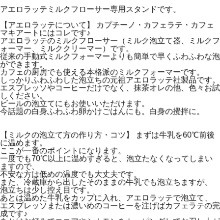
アエロラッテミルクフローサー専用スタンドです。
【アエロラッテについて】 カプチーノ・カフェラテ・カフェ
マキアートにはコレです♪
アエロラッテのミルクフローサー（ミルク泡立て器、ミルクフ
ォーマー、ミルククリーマー）です。
従来の手動式ミルクフォーマーよりも簡単で早くふわふわな泡
ができます。
カフェの厨房でも使える本格派のミルクフォーマーです。
しっかりふわふわした泡立ちの元祖アエロラッテ社製品です。
エスプレッソやコーヒーだけでなく、抹茶オレの他、色々お試
しください。
ビールの泡立てにもお使いいただけます。
今話題の白身ふわふわ卵かけごはんにも。白身の攪拌に。
【ミルクの泡立て方の作り方・コツ】 まずは牛乳を60℃前後
に温めます。
ここが一番のポイントになります。
一度でも70℃以上に温めすぎると、泡立たなくなってしまい
ますので、
不安な方は低めの温度でも大丈夫です。
また、冷蔵庫から出したそのままの牛乳でも泡立ちますが、
泡立ちは少し控え目です。
あとは温めた牛乳をカップに入れ、アエロラッテで泡立て、
エスプレッソまたは濃いめのコーヒーを注げばカフェラテの完
成です♪