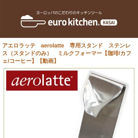
アエロラッテ aerolatte 専用スタンド ステンレ
ス（スタンドのみ） ミルクフォーマー【珈琲/カフ
ェ/コーヒー】【動画】