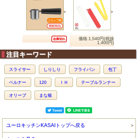
価格:1,540円(税抜
在庫切れ
1,400円)
注目キーワード
スライサー
しりしり
フライパン
包丁
ベルナー
120
ＩＨ
テーブルランナー
オリーブ
まな板
ユーロキッチンKASAIトップへ戻る