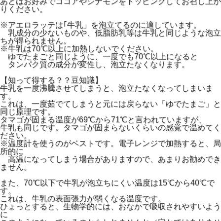
あとはお好みでココアやシナモンをトッピングしてお召し上が
りください。
※アエロラッテは｢牛乳」を泡立てるのに適しています。
乳成分の少ないものや、低脂肪乳等は牛乳と同じような泡立
ちが得られません。
※牛乳は70℃以上に加熱しないでください。
ゆでたまごと同じように、一度でも70℃以上になると
タンパク質の成分が変性し、泡立たなくなります。
【知って得する？？豆知識】
牛乳を一度沸騰させてしまうと、泡立たなくなってしまいま
す。
これは、一度茹でてしまうと元には戻らない「ゆでたまご」と
同じ原理です。
タマゴが固まる温度が69℃から71℃と言われていますが、
牛乳も同じです。タマゴが固まらないくらいの感覚で温めてく
ださい。
※温度計を使うのがベストです。電子レンジで加熱すると、局
所的に
高温になってしまう場合がありますので、あまりお勧めでき
ません。
また、70℃以下で牛乳が泡立ちにくい温度は15℃から40℃で
す。
これは、牛乳の表面張力が弱くなる温度です。
ひょっとすると、生物学的には、おなかで吸収されやすいよう
に