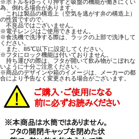
※ボトルをゆっくり押すと吸盤の機能が働きにくい
為、倒れる場合があります。
これは製品の構造上（空気を逃がす弁の構造上）
の性質ですので、
不良品ではございません。
※電子レンジはご使用できません。
※食洗機で洗浄する際は、ラックの上部で洗浄して
ください。
また、85℃以下に設定してください。
※フタにロック機能は付いておりません。
持ち運びの際は、フタが開いて飲み物がこぼれな
いように十分ご注意ください。
※商品のデザインや箱のイメージは、メーカーの都
合により予告なく変更される場合がございます。