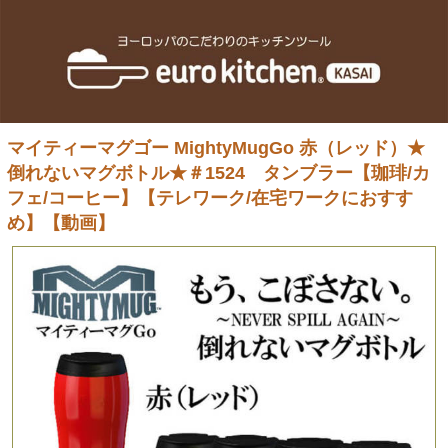
マイティーマグゴー MightyMugGo 赤（レッド）★
倒れないマグボトル★＃1524 タンブラー【珈琲/カ
フェ/コーヒー】【テレワーク/在宅ワークにおすす
め】【動画】