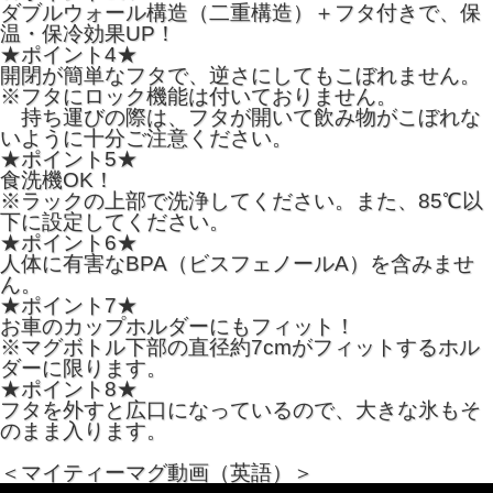
ダブルウォール構造（二重構造）＋フタ付きで、保
温・保冷効果UP！
★ポイント4★
開閉が簡単なフタで、逆さにしてもこぼれません。
※フタにロック機能は付いておりません。
持ち運びの際は、フタが開いて飲み物がこぼれな
いように十分ご注意ください。
★ポイント5★
食洗機OK！
※ラックの上部で洗浄してください。また、85℃以
下に設定してください。
★ポイント6★
人体に有害なBPA（ビスフェノールA）を含みませ
ん。
★ポイント7★
お車のカップホルダーにもフィット！
※マグボトル下部の直径約7cmがフィットするホル
ダーに限ります。
★ポイント8★
フタを外すと広口になっているので、大きな氷もそ
のまま入ります。
＜マイティーマグ動画（英語）＞