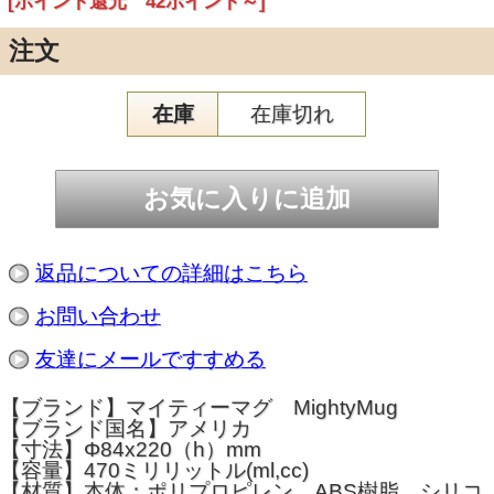
[ポイント還元 42ポイント～]
注文
在庫
在庫切れ
返品についての詳細はこちら
お問い合わせ
友達にメールですすめる
【ブランド】マイティーマグ MightyMug
【ブランド国名】アメリカ
【寸法】Φ84x220（h）mm
【容量】470ミリリットル(ml,cc)
【材質】本体：ポリプロピレン、ABS樹脂、シリコ