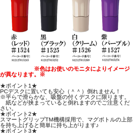
※色はお使いのモニタによりイメージ
が異なります。※
★ポイント1★
PCデスクに置いても安心（＾＾）倒れません！
※平らで滑らかな、吸盤の付くデスクに限ります。
紙などが挟まっていると倒れますのでご注意くだ
さい。
★ポイント2★
スマートグリップTM機構採用で、マグボトルの上部
を持ち上げると簡単に持ち上がります♪
★ポイント3★