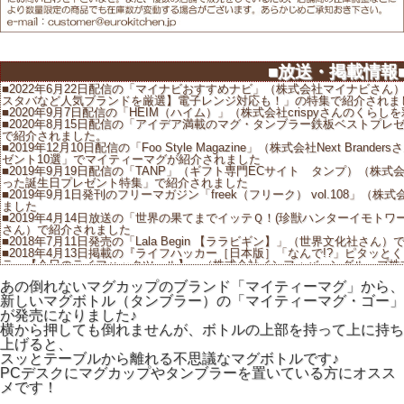
■放送・掲載情報
■2022年6月22日配信の「マイナビおすすめナビ」（株式会社マイナビさん
スタバなど人気ブランドを厳選】電子レンジ対応も！」の特集で紹介されま
■2020年9月7日配信の「HEIM（ハイム）」（株式会社crispyさんのく
■2020年8月15日配信の「アイデア満載のマグ・タンブラー鉄板ベストプレ
で紹介されました。
■2019年12月10日配信の「Foo Style Magazine」（株式会社Next B
ゼント10選」でマイティーマグが紹介されました
■2019年9月19日配信の「TANP」（ギフト専門ECサイト タンプ）（株式
った誕生日プレゼント特集」で紹介されました
■2019年9月1日発刊のフリーマガジン「freek（フリーク） vol.108
ました
■2019年4月14日放送の「世界の果てまでイッテＱ！(珍獣ハンターイモトワー
さん）で紹介されました
■2018年7月11日発売の「Lala Begin 【ララビギン】」（世界文化社さん
■2018年4月13日掲載の『ライフハッカー［日本版］「なんで!?」ピタッ
ラー【今日のライフハックツール】』（株式会社インフォバーングループ株式会
フーニュース（Yahoo!ニュース）に転載、田中宏和さん記事で紹介されまし
あの倒れないマグカップのブランド「マイティーマグ」から、
■2018年2月7日放送の「ごごナマ」（NHKさん）で紹介されました
新しいマグボトル（タンブラー）の「マイティーマグ・ゴー」
■2017年11月28日配信の「&GP」（アンドジーピー）（株式会社徳間書店
Press（グッズプレス）さんプロデュース）で紹介されました
が発売になりました♪
■2016年10月15日発行の「ボン・ビバーン10・11月号」（株式会社ブー
横から押しても倒れませんが、ボトルの上部を持って上に持ち
■2016年5月20日発行の「ヤングガンガン 11号」（株式会社 スクウェ
上げると、
■2014年12月17日放送の「ZIP!」（日本テレビさん）で紹介されました
スッとテーブルから離れる不思議なマグボトルです♪
■2014年9月17日の「TIPS+」（オールアバウトさん）で紹介されました
■2014年9月16日発売の「DIME 2014年11月号」(株式会社小学館集英
PCデスクにマグカップやタンブラーを置いている方にオスス
■2014年9月7日発売「CHANTO 10月号」(株式会社主婦と生活社さん)に掲
メです！
■2014年6月10日放送の「スーパーニュース」（フジテレビさん）で紹介さ