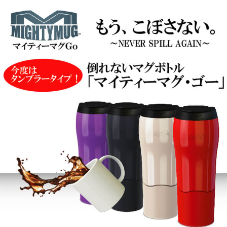
■2014年6月5日発売の「ダイソーまちがいさがしマガジンVol.3」（株式
■2013年10月2日発売の「オレンジページ」（株式会社オレンジページさん
■2013年9月10日発売の「SELECT2013年9月号(通巻527号)」に掲載されま
■2013年8月23日発売の読売新聞夕刊「シゴトon×off」に掲載されました
■2013年8月2日発売の中日新聞朝刊「仕事のみかた」に掲載されました
■2013年7月16日放送の「おはよう日本まちかど情報室」（NHKさん）で紹
■2013年7月1日放送の「モーニングバード！」（テレビ朝日さん）で紹介さ
■2013年6月28日放送の「みのもんたの朝ズバッ！」（TBSさん）で紹介さ
■2013年6月27日発売の「クロスワードランド８月号」(白夜書房さん)に掲
■2013年6月26日放送の「Nスタ」（TBSさん）で紹介されました
■2013年6月5日公開の「OFFで役立つグッズ！」（web R25さん）で紹介
■2013年6月4日発行の「グッっとくる超雑貨」（徳間書店さん）に掲載され
■2013年5月25日放送の「ＳｍａＳＴＡＴＩＯＮ！！」（テレビ朝日さん）
■2013年5月18日発売の「産経新聞」（株式会社産業経済新聞社さん）イ
「はやし・ひろのコレもアリ～な！？」に掲載されました
■2013年5月10日放送の「スッキリ！！」（日本テレビさん）で紹介されま
■2013年5月2日放送の「PON！」（日本テレビさん）で紹介されました
■2013年4月8日放送の「アゲるテレビ」（フジテレビさん）で紹介されまし
■2013年3月25日放送の「月曜から夜ふかし」（日本テレビさん）で紹介さ
メディア掲載情報の詳細に関しましては、こちらをご覧ください