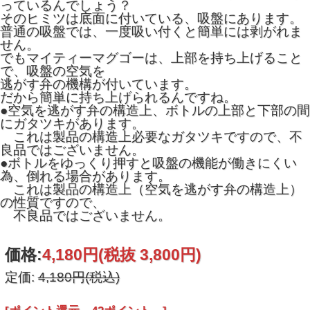
っているんでしょう？
そのヒミツは底面に付いている、吸盤にあります。
普通の吸盤では、一度吸い付くと簡単には剥がれま
せん。
でもマイティーマグゴーは、上部を持ち上げること
で、吸盤の空気を
逃がす弁の機構が付いています。
だから簡単に持ち上げられるんですね。
●空気を逃がす弁の構造上、ボトルの上部と下部の間
にガタツキがあります。
これは製品の構造上必要なガタツキですので、不
良品ではございません。
●ボトルをゆっくり押すと吸盤の機能が働きにくい
為、倒れる場合があります。
これは製品の構造上（空気を逃がす弁の構造上）
の性質ですので、
不良品ではございません。
価格:
4,180円
(税抜 3,800円)
定価:
4,180円(税込)