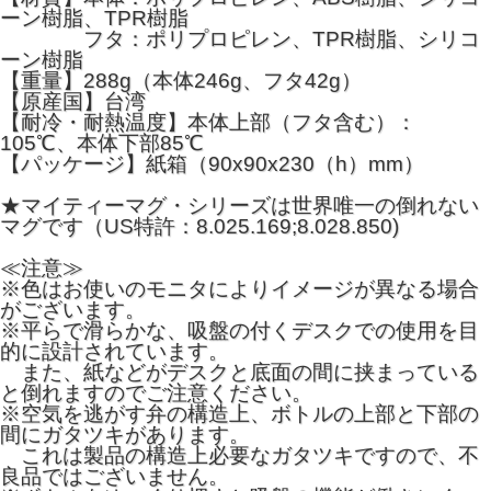
ーン樹脂、TPR樹脂
フタ：ポリプロピレン、TPR樹脂、シリコ
ーン樹脂
【重量】288g（本体246g、フタ42g）
【原産国】台湾
【耐冷・耐熱温度】本体上部（フタ含む）：
105℃、本体下部85℃
【パッケージ】紙箱（90x90x230（h）mm）
★マイティーマグ・シリーズは世界唯一の倒れない
マグです（US特許：8.025.169;8.028.850)
≪注意≫
※色はお使いのモニタによりイメージが異なる場合
がございます。
※平らで滑らかな、吸盤の付くデスクでの使用を目
的に設計されています。
また、紙などがデスクと底面の間に挟まっている
と倒れますのでご注意ください。
※空気を逃がす弁の構造上、ボトルの上部と下部の
間にガタツキがあります。
これは製品の構造上必要なガタツキですので、不
良品ではございません。