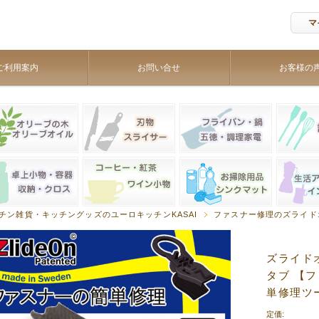
マ
ご利用案内
お問い合せ
お客様の
チン雑貨・キッチングッズのユーロキッチンKASAI
ファスナー修理のズライド
ズライドオン
タブ 【
単修理ツ
定価: