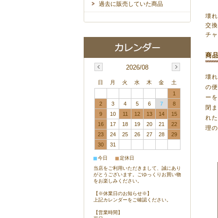
過去に販売していた商品
壊
交
チャ
商
2026/08
壊
日
月
火
水
木
金
土
の
1
ー
2
3
4
5
6
7
8
閉
9
10
11
12
13
14
15
れ
16
17
18
19
20
21
22
理の
23
24
25
26
27
28
29
30
31
■
■
今日
定休日
当店をご利用いただきまして、誠にあり
がとうございます。ごゆっくりお買い物
をお楽しみください。
【※休業日のお知らせ※】
上記カレンダーをご確認ください。
【営業時間】