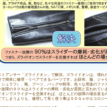
ストアンサー「ズライドオン」で解決。ズライドオンは、壊れ
けで簡単に修理・リペアできるパーツです。お財布、服、ジャ
、シュラフ）、靴、ブーツ、バッグや鞄等、色々な用途のファ
ー故障の９０％はスライダーの摩耗・劣化が原因と言われてい
ドオンでスライダーを交換すれば、ほとんどの故障の場合直る
ててしまうよりも、修理して長く使う事はＳＤＧｓやエコロジ
。