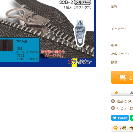
価格:
メーカー：
型番：
JANコード：
数量:
返品につ
レビュー