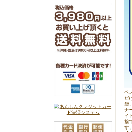
ベ
だ
袋
ナ
イ
捨
す