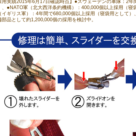
採用実績2015年6月17日確認時点】●スウェーデンの軍隊：2年間
）、●NATO軍（北大西洋条約機構）：400,000個以上採用（
（イギリス軍）：4年間で680,000個以上採用（寝袋用として
備部品として約1,200,000個の採用を検討中。