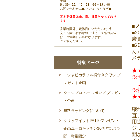
平日
9：30～11：45 13：00～15：00
お問い合わせは
■こちらからどうぞ■
基本定休日は土、日、祝日となっており
ます。
■
営業時間外、定休日にいただいたご注
■
文・お問い合わせのご対応・商品の発送
は、翌営業日以降になります。
廣
ご了承ください。
■
ん
メ
特集ページ
★
ニシャビカラフル柄付きタワシ プ
※
ご
レゼント企画
※
クイジプロ ムースポンプ プレゼン
★
ト企画
壊
無料ラッピングについて
直
クリップイットPA110プレゼント
用
ジ
企画ユーロキッチン30周年記念期
開
間・数量限定