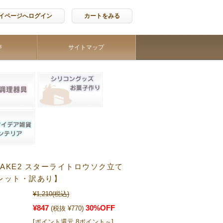
イページへログイン
カートをみる
声
サイトマップ
TAKE2 スターライトロウソク立て
レット・訳あり】
¥1,210
(税込)
¥847
30%OFF
(税抜 ¥770)
[ポイント還元 8ポイント～]