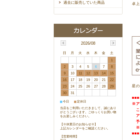
過去に販売していた商品
卓
2026/08
日
月
火
水
木
金
土
1
2
3
4
5
6
7
8
9
10
11
12
13
14
15
16
17
18
19
20
21
22
星
23
24
25
26
27
28
29
30
31
■■■
■
■
今日
定休日
※
当店をご利用いただきまして、誠にあり
こ
がとうございます。ごゆっくりお買い物
ア
をお楽しみください。
予
【※休業日のお知らせ※】
※
上記カレンダーをご確認ください。
■■■
【営業時間】