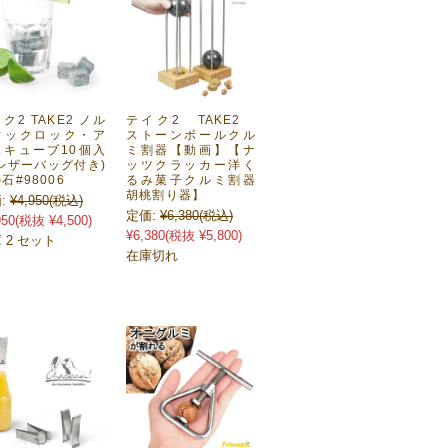
ク2 TAKE2 ノル
テイク2 TAKE2
ィックロック・ア
ストーンボールクル
スキューブ10個入
ミ割器【動画】【ナ
レザーバッグ付き)
ッツクラッカー洋く
石#98006
るみ菓子クルミ割器
胡桃割り器】
:
¥4,950
(税込)
定価:
¥6,380
(税込)
950
(税抜 ¥4,500)
¥6,380
(税抜 ¥5,800)
 2 セット
在庫切れ