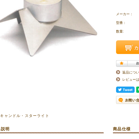
メーカー：
型番：
数量:
返品につ
レビュー
上キャンドル・スターライト
品説明
商品仕様