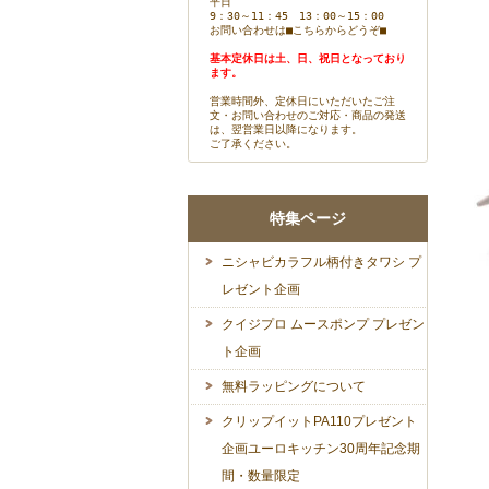
平日
9：30～11：45 13：00～15：00
お問い合わせは
■こちらからどうぞ■
基本定休日は土、日、祝日となっており
ます。
営業時間外、定休日にいただいたご注
文・お問い合わせのご対応・商品の発送
は、翌営業日以降になります。
ご了承ください。
特集ページ
ニシャビカラフル柄付きタワシ プ
レゼント企画
クイジプロ ムースポンプ プレゼン
ト企画
無料ラッピングについて
クリップイットPA110プレゼント
企画ユーロキッチン30周年記念期
間・数量限定