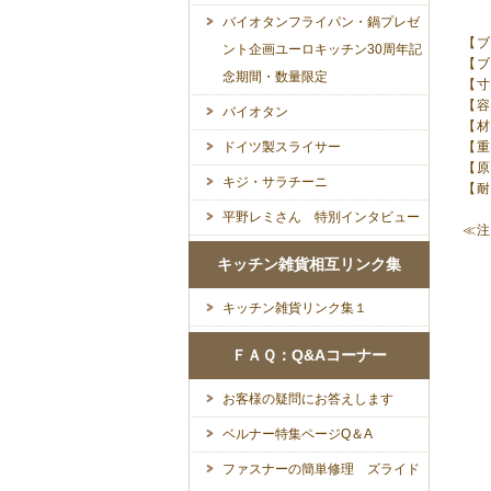
バイオタンフライパン・鍋プレゼ
【ブ
ント企画ユーロキッチン30周年記
【
念期間・数量限定
【
【
バイオタン
【
ドイツ製スライサー
【
【
キジ・サラチーニ
【
平野レミさん 特別インタビュー
≪
キッチン雑貨相互リンク集
キッチン雑貨リンク集１
ＦＡＱ：Q&Aコーナー
お客様の疑問にお答えします
ベルナー特集ページQ＆A
ファスナーの簡単修理 ズライド