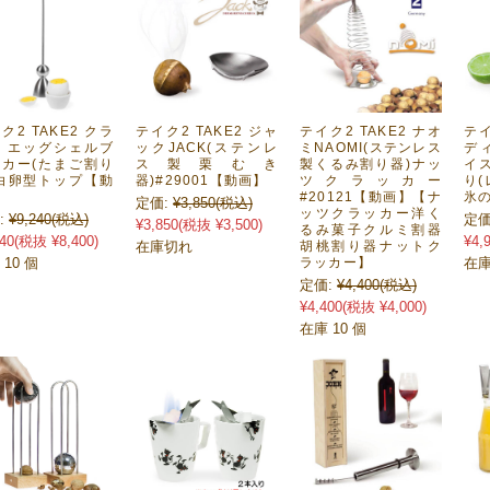
ク2 TAKE2 クラ
テイク2 TAKE2 ジャ
テイク2 TAKE2 ナオ
テイ
 エッグシェルブ
ックJACK(ステンレ
ミNAOMI(ステンレス
デ
カー(たまご割り
ス製栗むき
製くるみ割り器)ナッ
イ
白卵型トップ【動
器)#29001【動画】
ツクラッカー
り(
】
#20121【動画】【ナ
氷の
定価:
¥3,850
(税込)
ッツクラッカー洋く
:
¥9,240
(税込)
定価
¥3,850
(税抜 ¥3,500)
るみ菓子クルミ割器
40
(税抜 ¥8,400)
¥4,
在庫切れ
胡桃割り器ナットク
 10 個
ラッカー】
在庫
定価:
¥4,400
(税込)
¥4,400
(税抜 ¥4,000)
在庫 10 個