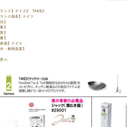
ランド】テイク2 TAKE2
ブランド国名】ドイツ
寸法】
容量】
材質】
重量】
原産国】ドイツ
耐冷・耐熱温度】
注意≫