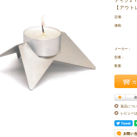
テイク2 
【アウト
定価:
価格:
メーカー：
型番：
数量:
返品につ
レビュー