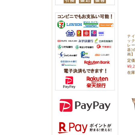
テイ
ック
レー
器)
画
定価
¥9,2
在庫