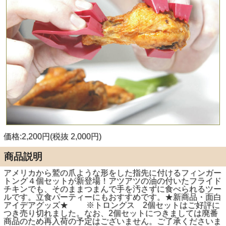
価格:2,200円(税抜 2,000円)
商品説明
アメリカから鷲の爪ような形をした指先に付けるフィンガー
トング４個セットが新登場！アツアツの油の付いたフライド
チキンでも、そのままつまんで手を汚さずに食べられるツー
ルです。立食パーティーにもおすすめです。★新商品・面白
アイデアグッズ★ ※トロングス 2個セットはご好評に
つき売り切れました。なお、2個セットにつきましては廃番
商品のため再入荷の予定はございません。ご了承くださいま