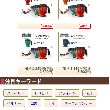
在庫切れ
在庫切れ
価格:3,850円(税抜
価格:3,850円(税抜
3,500円)
3,500円)
注目キーワード
スライサー
しりしり
フライパン
包丁
ベルナー
120
ＩＨ
テーブルランナー