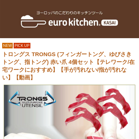
NEW
PICK UP
トロングス TRONGS (フィンガートング、ゆびさき
トング、指トング) 赤い爪 4個セット【テレワーク/在
宅ワークにおすすめ】【手が汚れない/指が汚れな
い】【動画】