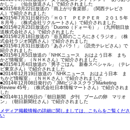
かしこ」（仙台放送さん）で紹介されました
■2015年8月22日放送の「雨上がり食楽部」（関西テレビさ
ん）で紹介されました
■2015年7月31日発行の「ＨＯＴ ＰＥＰＰＥＲ ２０１５年
８月号」（株式会社リクルートさん）で紹介されました
■2015年2月23日放送の「Duomo（ドォーモ）」（九州朝日放
送株式会社さん）で紹介されました
■2015年2月18日放送の「谷五郎のこころにきくラジオ」（株
式会社ラジオ関西さん）で紹介されました
■2015年1月31日放送の「あさパラ！」（読売テレビさん）で
紹介されました
■2015年1月5日放送の「NHKニュース おはよう日本 まち
かど情報室」（ＮＨＫさん）で紹介されました
■2015年1月4日放送の「男子ごはん 新春スペシャル」（テレ
ビ東京さん）で紹介されました
■2014年12月19日放送の「NHKニュース おはよう日本 ま
ちかど情報室」（ＮＨＫさん）で紹介されました
■2014年12月08日発行の「JIMビジネスクラブMarketing
Review 45号」（株式会社日本情報マートさん）で紹介されま
した
■2014年11月06日の「朝日新聞 夕刊 ブームの卵 マリオ
ン」（朝日新聞社さん）で紹介されました
メディア掲載情報の詳細に関しましては、こちらをご覧くださ
い