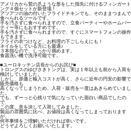
アメリカから鷲の爪ような形をした指先に付けるフィンガート
ング４個セットが新登場！
アツアツの油の付いたフライドチキンでも、そのままつまんで
食べられるツールです。
手を汚さずに食べられますので、立食パーティーやホームパー
ティー等にもおすすめです。
手を汚さずに食べられますので、すぐにスマートフォンの操作
もできます。
フライの衣つけなど、お料理の下ごしらえにも！
ネイルをしている方にも最適♪
３本指なので、しっかり掴めます。
食器洗い機で洗浄可能です。
■ユーロキッチン店長からのお詫び■
トロングスのゆびさきトングは、実は１年以上も前から入荷を
検討していました。
しかし、原価と輸入コストが高く、さらに近年の円安の影響で
販売価格も
高くなってしまうため、入荷・販売を一度はあきらめていまし
た。
でも、ずーっと心残りで気になっていた面白い商品でしたの
で、
この度、意を決して入荷してみました。
製品の雰囲気に比べ、お値段は高くなってしまっております
が、
何卒事情をご理解いただければ幸いです。
どうぞよろしくお願いいたします。