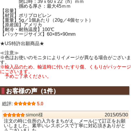
閉口時：39ｘ60ｘ22（h）ｍｍ
掴める厚さ：最大45ｍｍ
【容量】
【材質】ポリプロピレン
【重量】5g／1個あたり（20g／4個セット）
【原産国】アメリカ
【耐冷・耐熱温度】100℃
【パッケージサイズ】60×85×90mm
★US特許出願商品★
≪注意≫
※色はお使いのモニタによりイメージが異なる場合がございま
す。
※輸入品のため、輸送時に付いたすり傷、くもりがパッケージ
にございます。
予めご了承ください。
お客様の声（1件）
総評:
5.0
simon様
2015/05/30
注文の時に住所の入力をまちがえ、メールにて訂正をお願
いしました。素早いレスポンスで丁寧に対応頂きありがと
うございました。