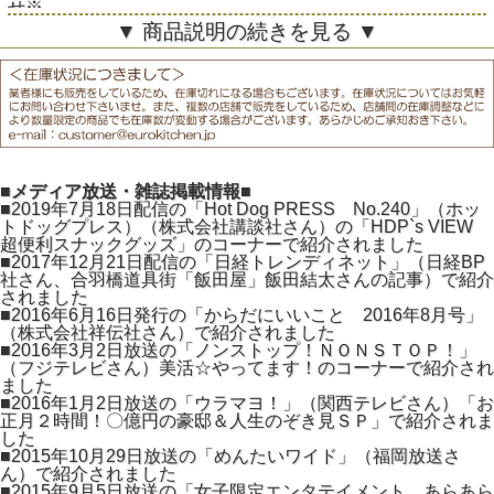
せ※
▼ 商品説明の続きを見る ▼
■メディア放送・雑誌掲載情報■
■2019年7月18日配信の「Hot Dog PRESS No.240」（ホッ
トドッグプレス）（株式会社講談社さん）の「HDP`s VIEW
超便利スナックグッズ」のコーナーで紹介されました
■2017年12月21日配信の「日経トレンディネット」（日経BP
社さん、合羽橋道具街「飯田屋」飯田結太さんの記事）で紹介
されました
■2016年6月16日発行の「からだにいいこと 2016年8月号」
（株式会社祥伝社さん）で紹介されました
■2016年3月2日放送の「ノンストップ！ＮＯＮＳＴＯＰ！」
（フジテレビさん）美活☆やってます！のコーナーで紹介され
ました
■2016年1月2日放送の「ウラマヨ！」（関西テレビさん）「お
正月２時間！〇億円の豪邸＆人生のぞき見ＳＰ」で紹介されま
した
■2015年10月29日放送の「めんたいワイド」（福岡放送さ
ん）で紹介されました
■2015年9月5日放送の「女子限定エンタテイメント あらあら