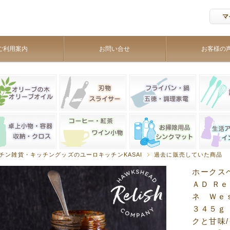
マ
ご利用案内
お問い合せ
お客様の
チン雑貨・キッチングッズのユーロキッチンKASAI
過去に販売していた商品
ホークス
ＡＤ Ｒ
ネ Ｗｅ
３４５ｇ
クと甘味