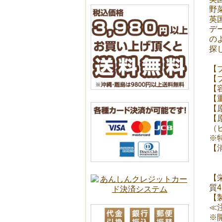
野
英
デ
の
探
【ブ
【
【
【
【
【
（
※
【
開
【
質4
【製
≪
※