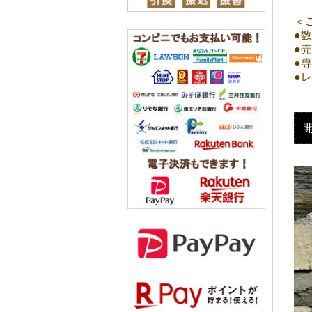
＜
●
●
●
●