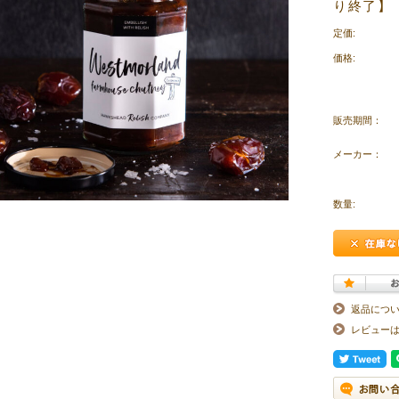
り終了】【販
定価:
価格:
販売期間：
メーカー：
数量:
返品につ
レビュー