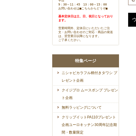
平日
9：30～11：45 13：00～15：00
お問い合わせは
■こちらからどうぞ■
基本定休日は土、日、祝日となっており
ます。
営業時間外、定休日にいただいたご注
文・お問い合わせのご対応・商品の発送
は、翌営業日以降になります。
ご了承ください。
特集ページ
ニシャビカラフル柄付きタワシ プ
レゼント企画
クイジプロ ムースポンプ プレゼン
ト企画
無料ラッピングについて
クリップイットPA110プレゼント
企画ユーロキッチン30周年記念期
間・数量限定