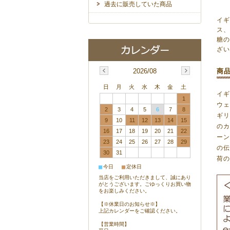
過去に販売していた商品
イ
ス
糖
ざ
2026/08
商
日
月
火
水
木
金
土
イ
1
ウ
2
3
4
5
6
7
8
ギ
9
10
11
12
13
14
15
の
16
17
18
19
20
21
22
ー
23
24
25
26
27
28
29
の
30
31
荷
■
■
今日
定休日
当店をご利用いただきまして、誠にあり
がとうございます。ごゆっくりお買い物
をお楽しみください。
【※休業日のお知らせ※】
上記カレンダーをご確認ください。
【営業時間】