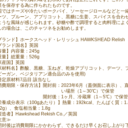
菜を保存する為に作られたものです。
国ではチーズや冷たいポークパイ、ソーセージロールなどと一
ーツ、プルーン、アプリコット、黒糖に生姜、スパイスを合わ
ような風味が感じられます。砂糖や酢で調理すると肉料理によ
しの場合は、このチャツネをお勧めします。
ランド】ホークスヘッド・レリッシュ HAWKSHEAD Relish
ブランド国名】英国
容量】内容量：245g
重量】総重量：526g
原産国】英国
原材料名】酢酸、黒糖、玉ねぎ、乾燥アプリコット、デーツ、
ビーガン、ベジタリアン適合品のみを使用)
特定原材料7品目 該当なし
消費期限・保存方法】開封前：2023年6月（蓋側面に表示）、
い場所（1～30℃）で保管
封後：1ヶ月、冷蔵庫（1～5℃）で保管
栄養成分表示（100gあたり）】熱量：192kcal、たんぱく質：1
2g）、食塩相当量：1.8g
造者】Hawkshead Rekish Co.／英国
注意≫
開封後は消費期限にかかわらず、できるだけ早くお召し上がり