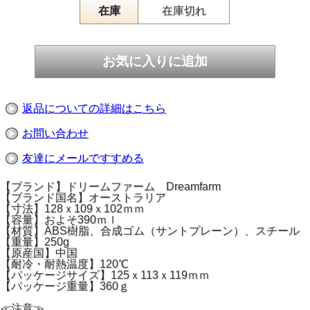
在庫
在庫切れ
返品についての詳細はこちら
お問い合わせ
友達にメールですすめる
【ブランド】ドリームファーム Dreamfarm
【ブランド国名】オーストラリア
【寸法】128ｘ109ｘ102ｍｍ
【容量】およそ390ｍｌ
【材質】ABS樹脂、合成ゴム（サントプレーン）、スチール
【重量】250g
【原産国】中国
【耐冷・耐熱温度】120℃
【パッケージサイズ】125ｘ113ｘ119ｍｍ
【パッケージ重量】360ｇ
≪注意≫