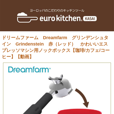
ドリームファーム Dreamfarm グリンデンシュタ
イン Grindenstein 赤（レッド） かわいいエス
プレッソマシン用ノックボックス【珈琲/カフェ/コー
ヒー】【動画】