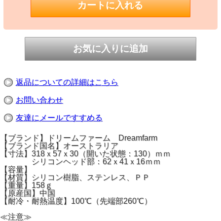
返品についての詳細はこちら
お問い合わせ
友達にメールですすめる
【ブランド】ドリームファーム Dreamfarm
【ブランド国名】オーストラリア
【寸法】318ｘ57ｘ30（開いた状態：130）ｍｍ
シリコンヘッド部：62ｘ41ｘ16ｍｍ
【容量】
【材質】シリコン樹脂、ステンレス、ＰＰ
【重量】158ｇ
【原産国】中国
【耐冷・耐熱温度】100℃（先端部260℃）
≪注意≫