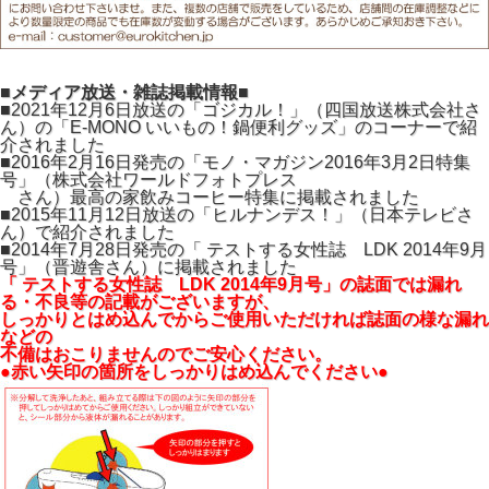
■メディア放送・雑誌掲載情報■
■2021年12月6日放送の「ゴジカル！」（四国放送株式会社さ
ん）の「E-MONO いいもの！鍋便利グッズ」のコーナーで紹
介されました
■2016年2月16日発売の「モノ・マガジン2016年3月2日特集
号」（株式会社ワールドフォトプレス
さん）最高の家飲みコーヒー特集に掲載されました
■2015年11月12日放送の「ヒルナンデス！」（日本テレビさ
ん）で紹介されました
■2014年7月28日発売の「 テストする女性誌 LDK 2014年9月
号」（晋遊舎さん）に掲載されました
「 テストする女性誌 LDK 2014年9月号」の誌面では漏れ
る・不良等の記載がございますが、
しっかりとはめ込んでからご使用いただければ誌面の様な漏れ
などの
不備はおこりませんのでご安心ください。
●赤い矢印の箇所をしっかりはめ込んでください●