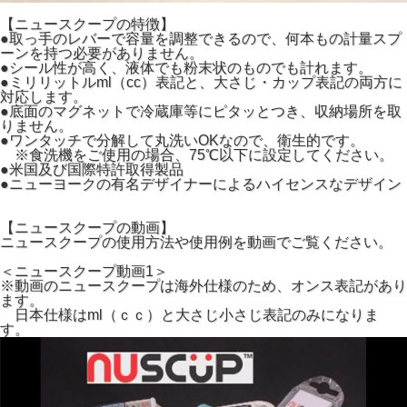
【ニュースクープの特徴】
●取っ手のレバーで容量を調整できるので、何本もの計量スプ
ーンを持つ必要がありません。
●シール性が高く、液体でも粉末状のものでも計れます。
●ミリリットルml（cc）表記と、大さじ・カップ表記の両方に
対応します。
●底面のマグネットで冷蔵庫等にピタッとつき、収納場所を取
りません。
●ワンタッチで分解して丸洗いOKなので、衛生的です。
※食洗機をご使用の場合、75℃以下に設定してください。
●米国及び国際特許取得製品
●ニューヨークの有名デザイナーによるハイセンスなデザイン
【ニュースクープの動画】
ニュースクープの使用方法や使用例を動画でご覧ください。
＜ニュースクープ動画1＞
※動画のニュースクープは海外仕様のため、オンス表記があり
ます。
日本仕様はml（ｃｃ）と大さじ小さじ表記のみになりま
す。