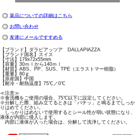
返品についての詳細はこちら
お問い合わせ
友達にメールですすめる
【ブランド】ダラピアッツア DALLAPIAZZA
【ブランド国名】スイス
【寸法】179x72x55mm
【容量】30ｍｌから140ｍｌ
【材質】ABS、PP、SUS、TPE（エラストマー樹脂）
【重量】80ｇ
【原産国】中国
【耐冷・耐熱温度】75℃／0℃
≪注意≫
※食洗機をご使用の場合、75℃以下に設定してください。
※分解した際、組み立てるときは「パチッ」と鳴るまでしっか
りはめてください。
しっかりはめないで使用するとシール性が弱い状態になり、
液体が内部に侵入します。
内部に液体が入った場合は、分解して洗浄してください。