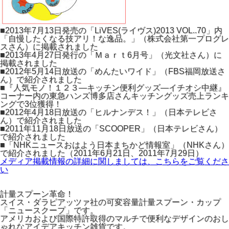
■2013年7月13日発売の「LiVES(ライヴス)2013 VOL..70」内
「自慢したくなる技アリ！な逸品。」（株式会社第一プログレ
スさん）に掲載されました
■2013年4月27日発行の「Ｍａｒｔ6月号」（光文社さん）に
掲載されました
■2012年5月14日放送の「めんたいワイド」（FBS福岡放送さ
ん）で紹介されました
■『人気モノ！１２３―キッチン便利グッズ―イチオシ中継』
コーナー内の東急ハンズ博多店さんキッチングッズ売上ランキ
ングで3位獲得！
■2012年4月18日放送の「ヒルナンデス！」（日本テレビさ
ん）で紹介されました
■2011年11月18日放送の「SCOOPER」（日本テレビさん）
で紹介されました
■「NHKニュースおはよう日本まちかど情報室」（NHKさん）
で紹介されました（2011年6月21日、2011年7月29日）
メディア掲載情報の詳細に関しましては、こちらをご覧くださ
い
計量スプーン革命！
スイス・ダラピアッツァ社の可変容量計量スプーン・カップ
「ニュースクープ」です。
アメリカおよび国際特許取得のマルチで便利なデザインのおし
ゃれなアイデアキッチン雑貨です。