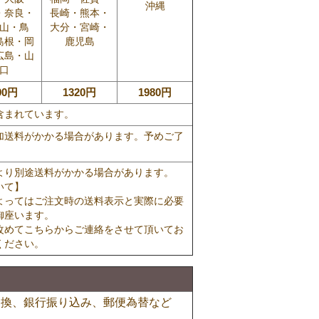
沖縄
・奈良・
長崎・熊本・
山・鳥
大分・宮崎・
島根・岡
鹿児島
広島・山
口
90円
1320円
1980円
含まれています。
加送料がかかる場合があります。予めご了
より別途送料がかかる場合があります。
いて】
よってはご注文時の送料表示と実際に必要
御座います。
改めてこちらからご連絡をさせて頂いてお
ください。
引換、銀行振り込み、郵便為替など