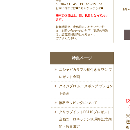
平日
9：30～11：45 13：00～15：00
お問い合わせは
■こちらからどうぞ■
1件
基本定休日は土、日、祝日となっており
ます。
営業時間外、定休日にいただいたご注
文・お問い合わせのご対応・商品の発送
は、翌営業日以降になります。
ご了承ください。
特集ページ
ニシャビカラフル柄付きタワシ プ
レゼント企画
クイジプロ ムースポンプ プレゼン
ト企画
税
無料ラッピングについて
クリップイットPA110プレゼント
※
企画ユーロキッチン30周年記念期
間・数量限定
※