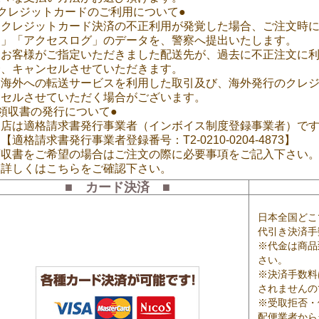
●クレジットカードのご利用について●
※クレジットカード決済の不正利用が発覚した場合、ご注文時に
ス」「アクセスログ」のデータを、警察へ提出いたします。
※お客様がご指定いただきました配送先が、過去に不正注文に
合、キャンセルさせていただきます。
※海外への転送サービスを利用した取引及び、海外発行のクレ
ンセルさせていただく場合がございます。
領収書の発行について●
当店は適格請求書発行事業者（インボイス制度登録事業者）で
適格請求書発行事業者登録番号：T2-0210-0204-4873】
領収書をご希望の場合はご注文の際に必要事項をご記入下さい
≫詳しくはこちらをご確認下さい。
■ カード決済 ■
日本全国どこ
代引き決済手
※代金は商品
さい。
※決済手数料
されませんの
※受取拒否・
配便業者から