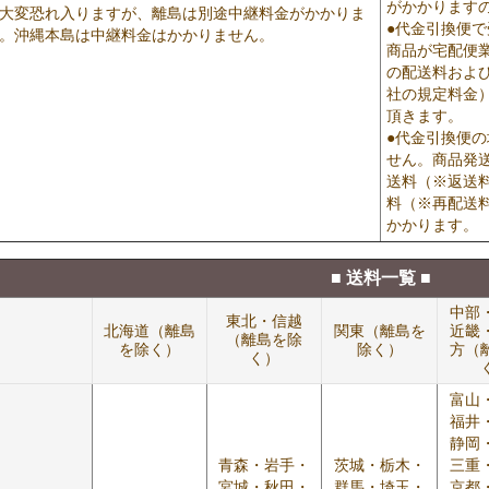
がかかります
大変恐れ入りますが、離島は別途中継料金がかかりま
●代金引換便
。沖縄本島は中継料金はかかりません。
商品が宅配便
の配送料およ
社の規定料金
頂きます。
●代金引換便
せん。商品発
送料（※返送
料（※再配送
かかります。
■ 送料一覧 ■
中部
東北・信越
北海道（離島
関東（離島を
近畿
（離島を除
を除く）
除く）
方（
く）
富山
福井
静岡
青森・岩手・
茨城・栃木・
三重
宮城・秋田・
群馬・埼玉・
京都