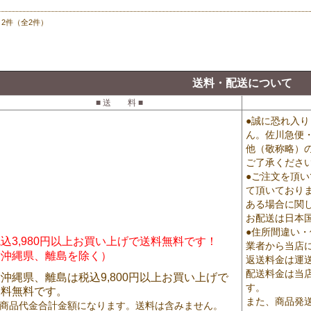
～2件（全2件）
送料・配送について
■ 送 料 ■
●誠に恐れ入
ん。佐川急便
他（敬称略）
ご了承くださ
●ご注文を頂
て頂いており
ある場合に関
お配送は日本
●住所間違い
込3,980円以上お買い上げで送料無料です！
業者から当店
（沖縄県、離島を除く）
返送料金は運
配送料金は当
沖縄県、離島は税込9,800円以上お買い上げで
す。
送料無料です。
また、商品発
商品代金合計金額になります。送料は含みません。