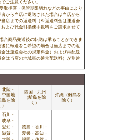
のでご注意ください。
で受取拒否・保管期限切れなどの事由により
業者から当店に返送された場合は当店から
び当店までの返送料（※返送料金は運送会
）および代金引換便手数料をご請求させて
の場合商品発送後の転送は承ることができま
送後に転送をご希望の場合は当店までの返
料金は運送会社の規定料金）および再配送
料金は当店の地域毎の通常配送料）が別途
・北陸・
四国・九州
・中国地
沖縄（離島を
（離島を除
離島を除
除く）
く）
く）
・石川・
・岐阜・
・愛知・
徳島・香川・
・滋賀・
愛媛・高知・
・大阪・
福岡・佐賀・