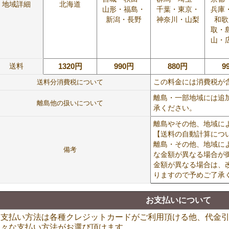
地域詳細
北海道
山形・福島・
千葉・東京・
兵庫
新潟・長野
神奈川・山梨
和歌
取・
山・
送料
1320円
990円
880円
9
送料分消費税について
この料金には消費税が
離島・一部地域には追
離島他の扱いについて
承ください。
離島やその他、地域に
【送料の自動計算につ
離島・その他、地域に
備考
な金額が異なる場合が
金額が異なる場合は、
りますので予めご了承
お支払いについて
お支払い方法は各種クレジットカードがご利用頂ける他、代金
様々な支払い方法がお選び頂けます。