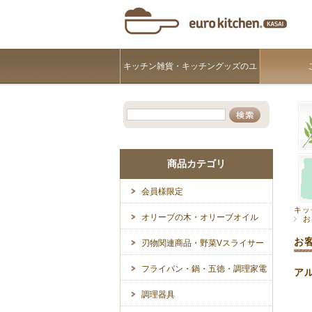
キッチン雑貨・キッチングッズのユ
ーロキッチンKASAI
商品カテゴリ
会員様限定
キッ
オリーブの木・オリーブオイル
お
お
刃物関連商品・野菜Vスライサー
フライパン・鍋・五徳・調理家電
ア
調理器具