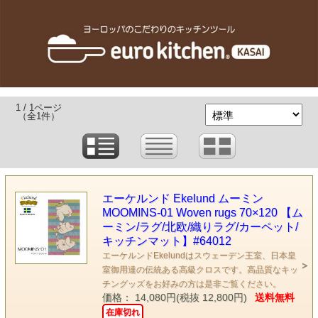
1 / 1ページ
（全1件）
エーケルンド Ekelund ムーミン
MOOMINS-01 Woven rugs 70×120 【ム
ーミン/ラグ/北欧/織りラグ/カーペット/
キッチンマット】#64012
エーケルンドEkelundはスウェーデン王室、日本皇
室御用達の伝統ある高級クロスです。高品質なキッ
チングッズをお好みの方は是非ご覧ください。
価格： 14,080円(税抜 12,800円)
送料無料
在庫切れ