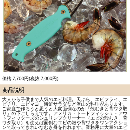
価格:7,700円(税抜 7,000円)
商品説明
大人から子供まで人気のエビ料理。天ぷら、エビフライ、エ
ビチリ、エビマヨ、海鮮サラダなど沢山の料理があります。
ご家庭で作ろうと思うと大変面倒なのが「殻むきと背ワタ取
り」の下ごしらえです。アメリカ・トードフィッシュ・アウ
トフィッターズのシュリンプクリーナー（エビの殻むき、背
ワタ取り）を使えば面倒なエビの殻や背ワタをワンアクショ
ンで取ってきれいなむき身を作れます。業務用に大量のエビ