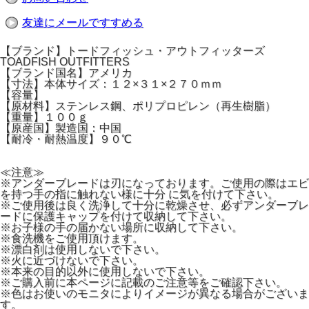
友達にメールですすめる
【ブランド】トードフィッシュ・アウトフィッターズ
TOADFISH OUTFITTERS
【ブランド国名】アメリカ
【寸法】本体サイズ：１２×３１×２７０ｍｍ
【容量】
【原材料】ステンレス鋼、ポリプロピレン（再生樹脂）
【重量】１００ｇ
【原産国】製造国：中国
【耐冷・耐熱温度】９０℃
≪注意≫
※アンダーブレードは刃になっております。ご使用の際はエビ
を持つ手の指に触れない様に十分 に気を付けて下さい。
※ご使用後は良く洗浄して十分に乾燥させ、必ずアンダーブレ
ードに保護キャップを付けて収納して下さい。
※お子様の手の届かない場所に収納して下さい。
※食洗機をご使用頂けます。
※漂白剤は使用しないで下さい。
※火に近づけないで下さい。
※本来の目的以外に使用しないで下さい。
※ご購入前に本ページに記載のご注意等をご確認下さい。
※色はお使いのモニタによりイメージが異なる場合がございま
す。