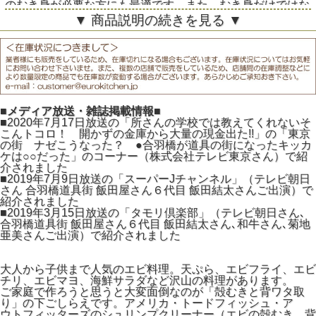
のむき身が必要な方にも最適です。また、むき身だけではな
く尻尾を残してエビフライや天ぷらなどのネタ作りにもご利
▼ 商品説明の続きを見る ▼
用頂けます。
■メディア放送・雑誌掲載情報■
■2020年7月17日放送の「所さんの学校では教えてくれないそ
こんトコロ！ 開かずの金庫から大量の現金出た!!」の「東京
の街 ナゼこうなった？ ●合羽橋が道具の街になったキッカ
ケは○○だった」のコーナー（株式会社テレビ東京さん）で紹
介されました
■2019年7月9日放送の「スーパーJチャンネル」（テレビ朝日
さん 合羽橋道具街 飯田屋さん６代目 飯田結太さんご出演）で
紹介されました
■2019年3月15日放送の「タモリ倶楽部」（テレビ朝日さん､
合羽橋道具街 飯田屋さん６代目 飯田結太さん､和牛さん､菊地
亜美さんご出演）で紹介されました
大人から子供まで人気のエビ料理。天ぷら、エビフライ、エビ
チリ、エビマヨ、海鮮サラダなど沢山の料理があります。
ご家庭で作ろうと思うと大変面倒なのが「殻むきと背ワタ取
り」の下ごしらえです。アメリカ・トードフィッシュ・ア
ウトフィッターズのシュリンプクリーナー（エビの殻むき、背