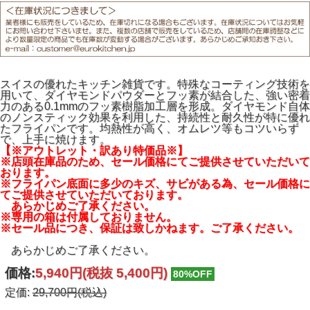
あらかじめご了承ください。
スイスの優れたキッチン雑貨です。特殊なコーティング技術を
用いて、ダイヤモンドパウダーとフッ素が結合した、強い密着
力のある0.1mmのフッ素樹脂加工層を形成。ダイヤモンド自体
のノンスティック効果を利用した、持続性と耐久性が特に優れ
たフライパンです。均熱性が高く、オムレツ等もコツいらず
で、上手に焼けます。
【※アウトレット・訳あり特価品※】
※店頭在庫品のため、セール価格にてご提供させていただいて
おります。
※フライパン底面に多少のキズ、サビがある為、セール価格に
てご提供させていただいております。
あらかじめご了承ください。
※専用の箱は付属しておりません。
※セール品につき、保証は致しかねます。ご了承ください。
あらかじめご了承ください。
価格:
5,940円
(税抜 5,400円)
80%OFF
定価:
29,700円(税込)