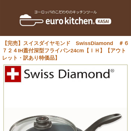
【完売】スイスダイヤモンド SwissDiamond ＃６
７２４IH蓋付深型フライパン24cm【ＩＨ】【アウト
レット・訳あり特価品】