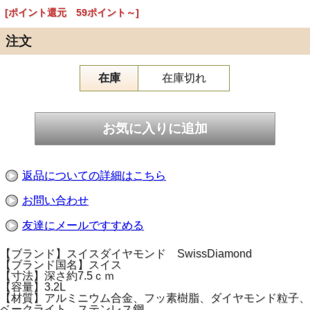
[ポイント還元 59ポイント～]
注文
在庫
在庫切れ
返品についての詳細はこちら
お問い合わせ
友達にメールですすめる
【ブランド】スイスダイヤモンド SwissDiamond
【ブランド国名】スイス
【寸法】深さ約7.5ｃｍ
【容量】3.2L
【材質】アルミニウム合金、フッ素樹脂、ダイヤモンド粒子、
ベークライト、ステンレス鋼