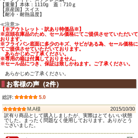
【重量】本体：1110g 蓋：710ｇ
【原産国】スイス
【耐冷・耐熱温度】
≪注意≫
【※アウトレット・訳あり特価品※】
※店頭在庫品のため、セール価格にてご提供させていただいて
おります。
※フライパン底面に多少のキズ、サビがある為、セール価格に
てご提供させていただいております。
あらかじめご了承ください。
※専用の箱は付属しておりません。
※セール品につき、保証は致しかねます。ご了承ください。
あらかじめご了承ください。
お客様の声（2件）
総評:
5.0
M.A様
2015/10/30
訳有り商品として購入しましたが、実際はとてもいい状態
でした。まったく問題なく使用しております。ありがとう
ございました。