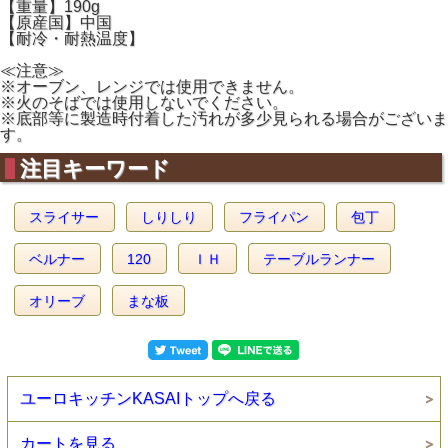
【重量】190g
【原産国】中国
【耐冷・耐熱温度】
≪注意≫
※オーブン、レンジでは使用できません。
※火のそばでは使用しないでください。
※底部等に製造時付着した汚れが多少見られる場合がございま
す。
注目キーワード
スライサー
しりしり
フライパン
包丁
ベルナー
120
ＩＨ
テーブルランナー
オリーブ
まな板
ユーロキッチンKASAIトップへ戻る
カートを見る