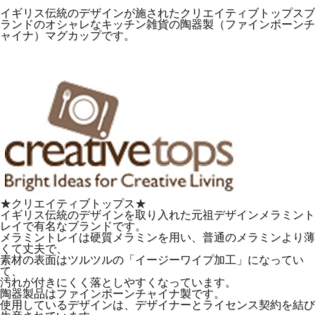
イギリス伝統のデザインが施されたクリエイティブトップスブ
ランドのオシャレなキッチン雑貨の陶器製（ファインボーンチ
ャイナ）マグカップです。
★クリエイティブトップス★
イギリス伝統のデザインを取り入れた元祖デザインメラミント
レイで有名なブランドです。
メラミントレイは硬質メラミンを用い、普通のメラミンより薄
くて丈夫で、
素材の表面はツルツルの「イージーワイプ加工」になってい
て、
汚れが付きにくく落としやすくなっています。
陶器製品はファインボーンチャイナ製です。
使用しているデザインは、デザイナーとライセンス契約を結び