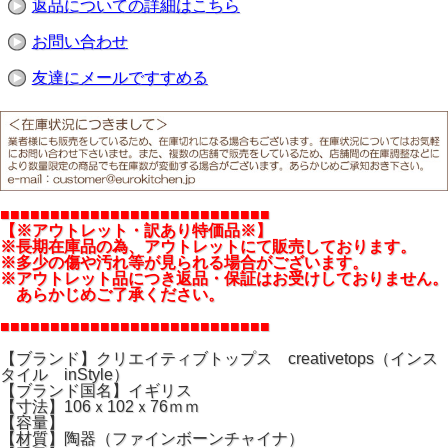
返品についての詳細はこちら
お問い合わせ
友達にメールですすめる
■■■■■■■■■■■■■■■■■■■■■■■■■■■
【※アウトレット・訳あり特価品※】
※長期在庫品の為、アウトレットにて販売しております。
※多少の傷や汚れ等が見られる場合がございます。
※アウトレット品につき返品・保証はお受けしておりません。
あらかじめご了承ください。
■■■■■■■■■■■■■■■■■■■■■■■■■■■
【ブランド】クリエイティブトップス creativetops（インス
タイル inStyle）
【ブランド国名】イギリス
【寸法】106ｘ102ｘ76ｍｍ
【容量】
【材質】陶器（ファインボーンチャイナ）