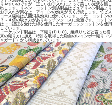
りやすいのですが、正しいお手入れによって美しい光沢を醸し
出します。リネン・コットン混紡製品はピュアリネン製品より
お手入れが楽な上、アイロンの効果が長く持続します。竹ビス
コース繊維は抗菌消臭効果に優れています。また、コットンの
３～４倍の吸水力がありキッチンクロスに最適です。コットン
はエコ認証を受けた綿を使用したオーガニックコットンを使用
しています。
エーケルンド製品は、平織り(ＤＵＯ)、綾織りなどと言った従
来の織り方に加え、特許を取得した独自のレインボー織り（ジ
ャガード）から構成されています。