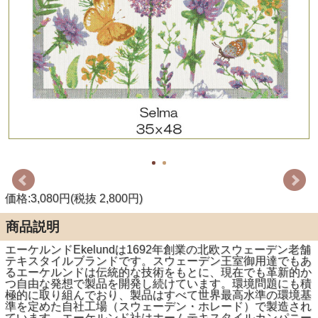
価格:3,080円(税抜 2,800円)
商品説明
エーケルンドEkelundは1692年創業の北欧スウェーデン老舗
テキスタイルブランドです。スウェーデン王室御用達でもあ
るエーケルンドは伝統的な技術をもとに、現在でも革新的か
つ自由な発想で製品を開発し続けています。環境問題にも積
極的に取り組んでおり、製品はすべて世界最高水準の環境基
準を定めた自社工場（スウェーデン・ホレード）で製造され
ています。エーケルンド社はホームテキスタイルカンパニー