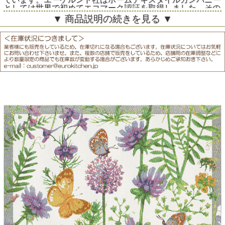
としては世界で初めてエコマーク認証を取得しました。その
高い品質と美しいデザインは永く人々に愛されています。
▼ 商品説明の続きを見る ▼