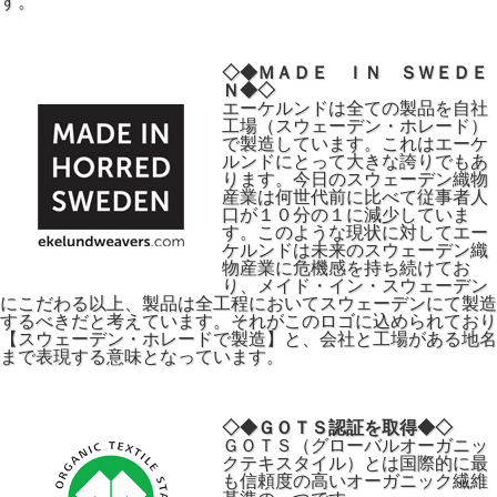
す。
◇◆ＭＡＤＥ ＩＮ ＳＷＥＤＥ
Ｎ◆◇
エーケルンドは全ての製品を自社
工場（スウェーデン・ホレード）
で製造しています。これはエーケ
ルンドにとって大きな誇りでもあ
ります。今日のスウェーデン織物
産業は何世代前に比べて従事者人
口が１０分の１に減少していま
す。このような現状に対してエー
ケルンドは未来のスウェーデン織
物産業に危機感を持ち続けてお
り、メイド・イン・スウェーデン
にこだわる以上、製品は全工程においてスウェーデンにて製造
するべきだと考えています。それがこのロゴに込められており
【スウェーデン・ホレードで製造】と、会社と工場がある地名
まで表現する意味となっています。
◇◆ＧＯＴＳ認証を取得◆◇
ＧＯＴＳ（グローバルオーガニッ
クテキスタイル）とは国際的に最
も信頼度の高いオーガニック繊維