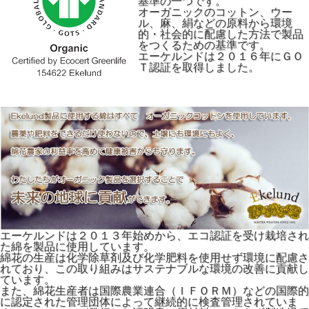
基準の一つです。
オーガニックのコットン、ウー
ル、麻、絹などの原料から環境
的・社会的に配慮した方法で製品
をつくるための基準です。
エーケルンドは２０１６年にＧＯ
Ｔ認証を取得しました。
エーケルンドは２０１３年始めから、エコ認証を受け栽培され
た綿を製品に使用しています。
綿花の生産は化学除草剤及び化学肥料を使用せず環境に配慮さ
れており、この取り組みはサステナブルな環境の改善に貢献し
ています。
また、綿花生産者は国際農業連合（ＩＦＯＲＭ）などの国際的
に認定された管理団体によって継続的に検査管理されていま