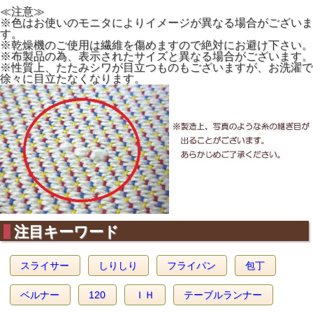
≪注意≫
※色はお使いのモニタによりイメージが異なる場合がございま
す。
※乾燥機のご使用は繊維を傷めますので絶対にお避け下さい。
※布製品の為、表示されたサイズと異なる場合がございます。
※性質上、たたみシワが目立つものもございますが、お洗濯で
徐々に目立たなくなります。
注目キーワード
スライサー
しりしり
フライパン
包丁
ベルナー
120
ＩＨ
テーブルランナー