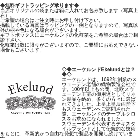
◆無料ギフトラッピング承ります◆
当店オリジナルの袋または箱に入れてお包み致します（写真上
右）。
ご希望の場合はご注文時にお申し付け下さい。
掲載している写真はラッピングの一例となりますので、写真以
外の柄や色になる場合がございます。
ギフトボックスにエーケルンドの化粧箱をご希望の場合はご相
談下さい。
化粧箱は数に限りがございますので、ご要望にお応えできない
場合もございます。
◇◆エーケルンドEkelundとは？
◆◇
エーケルンドは、1692年創業のス
ウェーデン老舗の織物製造会社で
す。100年以上もの間、北欧スウ
ェーデン王室の御用達としてリネ
ン製品を納め、多くの方々に選ば
れてきました。上皇上皇后両陛下
もスウェーデンへご訪問された
際、エーケルンドのテーブルクロ
スをお求めになられました。
スウェーデンを代表するテキスタ
イルブランドとして伝統的な技術
をもとに、革新的かつ自由な発想で製品を開発し続けていま