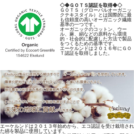
◇◆ＧＯＴＳ認証を取得◆◇
ＧＯＴＳ（グローバルオーガニッ
クテキスタイル）とは国際的に最
も信頼度の高いオーガニック繊維
基準の一つです。
オーガニックのコットン、ウー
ル、麻、絹などの原料から環境
的・社会的に配慮した方法で製品
をつくるための基準です。
エーケルンドは２０１６年にＧＯ
Ｔ認証を取得しました。
エーケルンドは２０１３年始めから、エコ認証を受け栽培され
た綿を製品に使用しています。