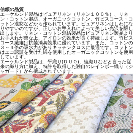
信頼の品質
エーケルンド製品はピュアリネン（リネン１００％）、リネ
ン・コットン混紡、オーガニックコットン、竹ビスコース・コ
ットン混紡などから作られています。ピュアリネンはしわにな
りやすいのですが、正しいお手入れによって美しい光沢を醸し
出します。リネン・コットン混紡製品はピュアリネン製品より
お手入れが楽な上、アイロンの効果が長く持続します。竹ビス
コース繊維は抗菌消臭効果に優れています。また、コットンの
３～４倍の吸水力がありキッチンクロスに最適です。コットン
はエコ認証を受けた綿を使用したオーガニックコットンを使用
しています。
エーケルンド製品は、平織り(ＤＵＯ)、綾織りなどと言った従
来の織り方に加え、特許を取得した独自のレインボー織り（ジ
ャガード）から構成されています。