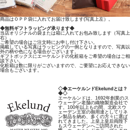
商品はＯＰＰ袋に入れてお届け致します(写真上左）。
◆無料ギフトラッピング承ります◆
当店オリジナルの袋または箱に入れてお包み致します（写真上
右）。
ご希望の場合はご注文時にお申し付け下さい。
掲載している写真はラッピングの一例となりますので、写真以
外の柄や色になる場合がございます。
ギフトボックスにエーケルンドの化粧箱をご希望の場合はご相
談下さい。
化粧箱は数に限りがございますので、ご要望にお応えできない
場合もございます。
◇◆エーケルンドEkelundとは？
◆◇
エーケルンドは、1692年創業のス
ウェーデン老舗の織物製造会社で
す。100年以上もの間、北欧スウ
ェーデン王室の御用達としてリネ
ン製品を納め、多くの方々に選ば
れてきました。上皇上皇后両陛下
もスウェーデンへご訪問された