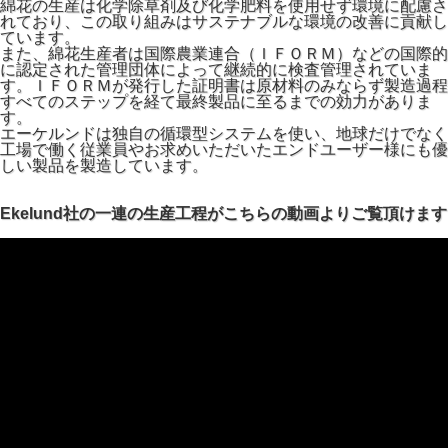
綿花の生産は化学除草剤及び化学肥料を使用せず環境に配慮さ
れており、この取り組みはサステナブルな環境の改善に貢献し
ています。
また、綿花生産者は国際農業連合（ＩＦＯＲＭ）などの国際的
に認定された管理団体によって継続的に検査管理されていま
す。ＩＦＯＲＭが発行した証明書は原材料のみならず製造過程
すべてのステップを経て最終製品に至るまでの効力がありま
す。
エーケルンドは独自の循環型システムを使い、地球だけでなく
工場で働く従業員やお求めいただいたエンドユーザー様にも優
しい製品を製造しています。
Ekelund社の一連の生産工程がこちらの動画よりご覧頂けます