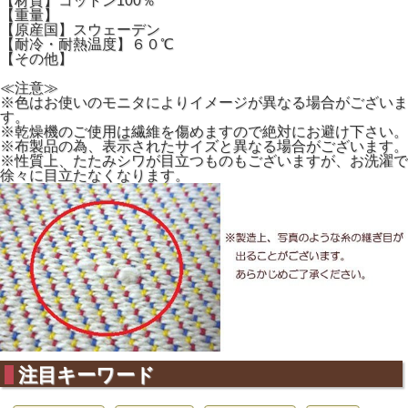
【材質】コットン100％
【重量】
【原産国】スウェーデン
【耐冷・耐熱温度】６０℃
【その他】
≪注意≫
※色はお使いのモニタによりイメージが異なる場合がございま
す。
※乾燥機のご使用は繊維を傷めますので絶対にお避け下さい。
※布製品の為、表示されたサイズと異なる場合がございます。
※性質上、たたみシワが目立つものもございますが、お洗濯で
徐々に目立たなくなります。
注目キーワード