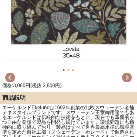
価格:3,080円(税抜 2,800円)
商品説明
エーケルンドEkelundは1692年創業の北欧スウェーデン老舗
テキスタイルブランドです。スウェーデン王室御用達でもあ
るエーケルンドは伝統的な技術をもとに、現在でも革新的か
つ自由な発想で製品を開発し続けています。環境問題にも積
極的に取り組んでおり、製品はすべて世界最高水準の環境基
準を定めた自社工場（スウェーデン・ホレード）で製造され
ています。エーケルンド社はホームテキスタイルカンパニー