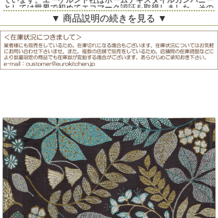
としては世界で初めてエコマーク認証を取得しました。その
高い品質と美しいデザインは永く人々に愛されています。
▼ 商品説明の続きを見る ▼