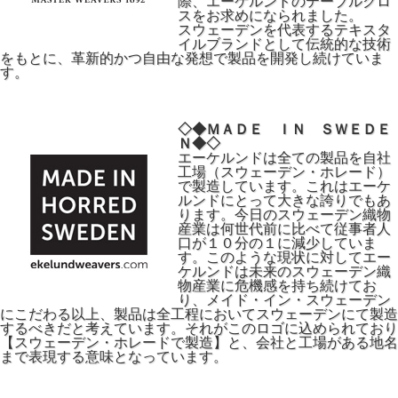
際、エーケルンドのテーブルクロ
スをお求めになられました。
スウェーデンを代表するテキスタ
イルブランドとして伝統的な技術
をもとに、革新的かつ自由な発想で製品を開発し続けていま
す。
◇◆ＭＡＤＥ ＩＮ ＳＷＥＤＥ
Ｎ◆◇
エーケルンドは全ての製品を自社
工場（スウェーデン・ホレード）
で製造しています。これはエーケ
ルンドにとって大きな誇りでもあ
ります。今日のスウェーデン織物
産業は何世代前に比べて従事者人
口が１０分の１に減少していま
す。このような現状に対してエー
ケルンドは未来のスウェーデン織
物産業に危機感を持ち続けてお
り、メイド・イン・スウェーデン
にこだわる以上、製品は全工程においてスウェーデンにて製造
するべきだと考えています。それがこのロゴに込められており
【スウェーデン・ホレードで製造】と、会社と工場がある地名
まで表現する意味となっています。