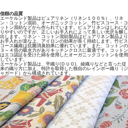
信頼の品質
エーケルンド製品はピュアリネン（リネン１００％）、リネ
ン・コットン混紡、オーガニックコットン、竹ビスコース・コ
ットン混紡などから作られています。ピュアリネンはしわにな
りやすいのですが、正しいお手入れによって美しい光沢を醸し
出します。リネン・コットン混紡製品はピュアリネン製品より
お手入れが楽な上、アイロンの効果が長く持続します。竹ビス
コース繊維は抗菌消臭効果に優れています。また、コットンの
３～４倍の吸水力がありキッチンクロスに最適です。コットン
はエコ認証を受けた綿を使用したオーガニックコットンを使用
しています。
エーケルンド製品は、平織り(ＤＵＯ)、綾織りなどと言った従
来の織り方に加え、特許を取得した独自のレインボー織り（ジ
ャガード）から構成されています。