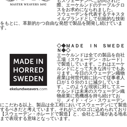
もスウェーデンへご訪問された
際、エーケルンドのテーブルクロ
スをお求めになられました。
スウェーデンを代表するテキスタ
イルブランドとして伝統的な技術
をもとに、革新的かつ自由な発想で製品を開発し続けていま
す。
◇◆ＭＡＤＥ ＩＮ ＳＷＥＤＥ
Ｎ◆◇
エーケルンドは全ての製品を自社
工場（スウェーデン・ホレード）
で製造しています。これはエーケ
ルンドにとって大きな誇りでもあ
ります。今日のスウェーデン織物
産業は何世代前に比べて従事者人
口が１０分の１に減少していま
す。このような現状に対してエー
ケルンドは未来のスウェーデン織
物産業に危機感を持ち続けてお
り、メイド・イン・スウェーデン
にこだわる以上、製品は全工程においてスウェーデンにて製造
するべきだと考えています。それがこのロゴに込められており
【スウェーデン・ホレードで製造】と、会社と工場がある地名
まで表現する意味となっています。