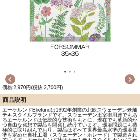
価格:2,970円(税抜 2,700円)
商品説明
エーケルンドEkelundは1692年創業の北欧スウェーデン老舗
テキスタイルブランドです。スウェーデン王室御用達でもあ
るエーケルンドは伝統的な技術をもとに、現在でも革新的か
つ自由な発想で製品を開発し続けています。環境問題にも積
極的に取り組んでおり、製品はすべて世界最高水準の環境基
準を定めた自社工場（スウェーデン・ホレード）で製造され
ています。エーケルンド社はホームテキスタイルカンパニー