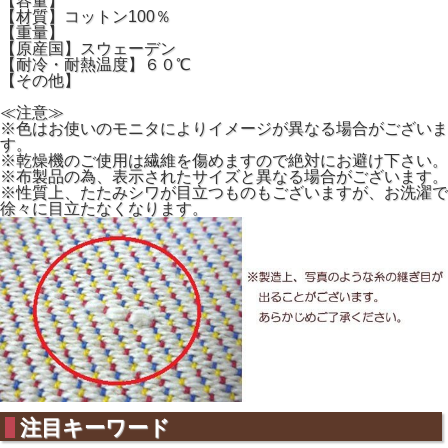
【容量】
【材質】コットン100％
【重量】
【原産国】スウェーデン
【耐冷・耐熱温度】６０℃
【その他】
≪注意≫
※色はお使いのモニタによりイメージが異なる場合がございま
す。
※乾燥機のご使用は繊維を傷めますので絶対にお避け下さい。
※布製品の為、表示されたサイズと異なる場合がございます。
※性質上、たたみシワが目立つものもございますが、お洗濯で
徐々に目立たなくなります。
注目キーワード