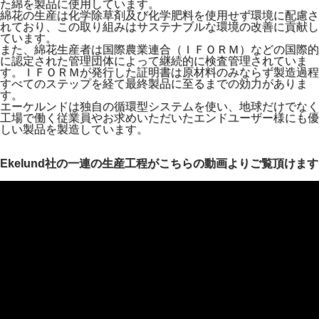
た綿を製品に使用しています。
綿花の生産は化学除草剤及び化学肥料を使用せず環境に配慮さ
れており、この取り組みはサステナブルな環境の改善に貢献し
ています。
また、綿花生産者は国際農業連合（ＩＦＯＲＭ）などの国際的
に認定された管理団体によって継続的に検査管理されていま
す。ＩＦＯＲＭが発行した証明書は原材料のみならず製造過程
すべてのステップを経て最終製品に至るまでの効力がありま
す。
エーケルンドは独自の循環型システムを使い、地球だけでなく
工場で働く従業員やお求めいただいたエンドユーザー様にも優
しい製品を製造しています。
Ekelund社の一連の生産工程がこちらの動画よりご覧頂けます