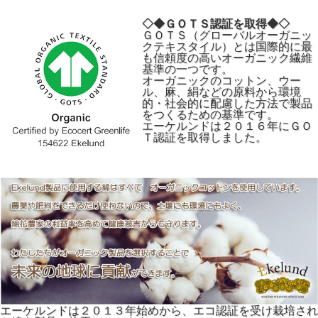
◇◆ＧＯＴＳ認証を取得◆◇
ＧＯＴＳ（グローバルオーガニッ
クテキスタイル）とは国際的に最
も信頼度の高いオーガニック繊維
基準の一つです。
オーガニックのコットン、ウー
ル、麻、絹などの原料から環境
的・社会的に配慮した方法で製品
をつくるための基準です。
エーケルンドは２０１６年にＧＯ
Ｔ認証を取得しました。
エーケルンドは２０１３年始めから、エコ認証を受け栽培され