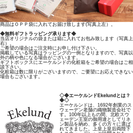
商品はＯＰＰ袋に入れてお届け致します(写真上左）。
◆無料ギフトラッピング承ります◆
当店オリジナルの袋または箱に入れてお包み致します（写真上
右）。
ご希望の場合はご注文時にお申し付け下さい。
掲載している写真はラッピングの一例となりますので、写真以
外の柄や色になる場合がございます。
ギフトボックスにエーケルンドの化粧箱をご希望の場合はご相
談下さい。
化粧箱は数に限りがございますので、ご要望にお応えできない
場合もございます。
◇◆エーケルンドEkelundとは？
◆◇
エーケルンドは、1692年創業のス
ウェーデン老舗の織物製造会社で
す。100年以上もの間、北欧スウ
ェーデン王室の御用達としてリネ
ン製品を納め、多くの方々に選ば
れてきました。上皇上皇后両陛下