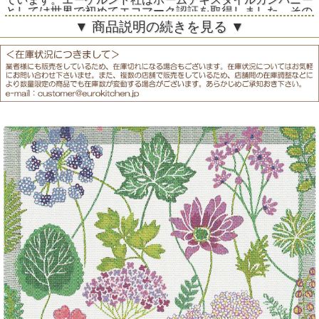
としては世界で初めてエコマーク認証を取得しました。その
高い品質と美しいデザインは永く人々に愛されています。
▼ 商品説明の続きを見る ▼