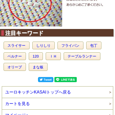
注目キーワード
スライサー
しりしり
フライパン
包丁
ベルナー
120
ＩＨ
テーブルランナー
オリーブ
まな板
ユーロキッチンKASAIトップへ戻る
カートを見る