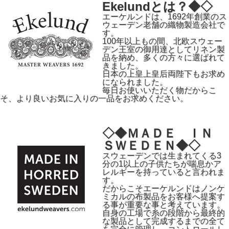
Ekelundとは？◆◇
エーケルンドは、1692年創業のス
ウェーデン老舗の織物製造会社で
す。
100年以上もの間、北欧スウェー
デン王室の御用達としてリネン製
品を納め、多くの方々に選ばれて
きました。
日本の上皇上皇后両陛下もお求め
になられました。
毎日お使いいただく物だからこ
そ、より良いお気に入りの一品をお求めください。
◇◆ＭＡＤＥ ＩＮ
ＳＷＥＤＥＮ◆◇
スウェーデンでは生まれてくる3
分の1以上の子供たちが喘息かア
レルギーを持っていると言われま
す。
だからこそエーケルンドはノンケ
ミカルの布製品をお客様へ提案す
る事が重要な事と考えています。
自身の工場で糸の段階から最終的
な製品として完成するまでの全て