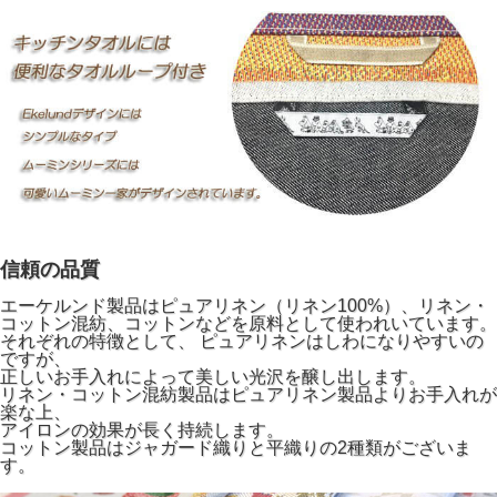
信頼の品質
エーケルンド製品はピュアリネン（リネン100%）、リネン・
コットン混紡、コットンなどを原料として使われいています。
それぞれの特徴として、 ピュアリネンはしわになりやすいの
ですが、
正しいお手入れによって美しい光沢を醸し出します。
リネン・コットン混紡製品はピュアリネン製品よりお手入れが
楽な上、
アイロンの効果が長く持続します。
コットン製品はジャガード織りと平織りの2種類がございま
す。