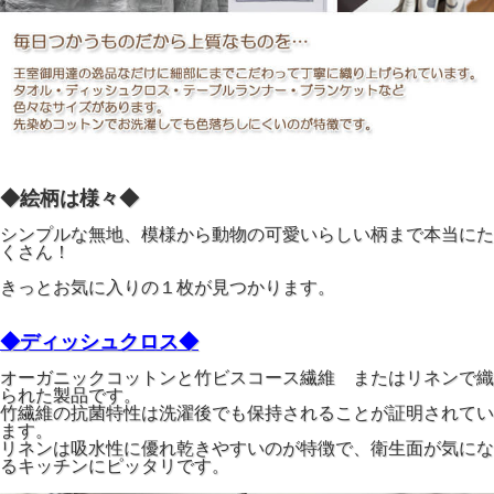
◆絵柄は様々◆
シンプルな無地、模様から動物の可愛いらしい柄まで本当にた
くさん！
きっとお気に入りの１枚が見つかります。
◆ディッシュクロス◆
オーガニックコットンと竹ビスコース繊維 またはリネンで織
られた製品です。
竹繊維の抗菌特性は洗濯後でも保持されることが証明されてい
ます。
リネンは吸水性に優れ乾きやすいのが特徴で、衛生面が気にな
るキッチンにピッタリです。