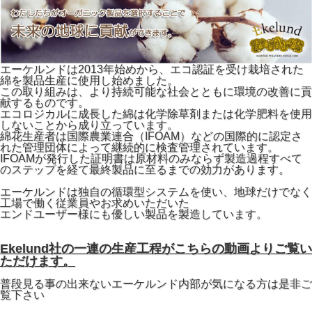
エーケルンドは2013年始めから、エコ認証を受け栽培された
綿を製品生産に使用し始めました。
この取り組みは、より持続可能な社会とともに環境の改善に貢
献するものです。
エコロジカルに成長した綿は化学除草剤または化学肥料を使用
しないことから成り立っています。
綿花生産者は国際農業連合（IFOAM）などの国際的に認定さ
れた管理団体によって継続的に検査管理されています。
IFOAMが発行した証明書は原材料のみならず製造過程すべて
のステップを経て最終製品に至るまでの効力があります。
エーケルンドは独自の循環型システムを使い、地球だけでなく
工場で働く従業員やお求めいただいた
エンドユーザー様にも優しい製品を製造しています。
Ekelund社の一連の生産工程がこちらの動画よりご覧い
ただけます。
普段見る事の出来ないエーケルンド内部が気になる方は是非ご
覧下さい