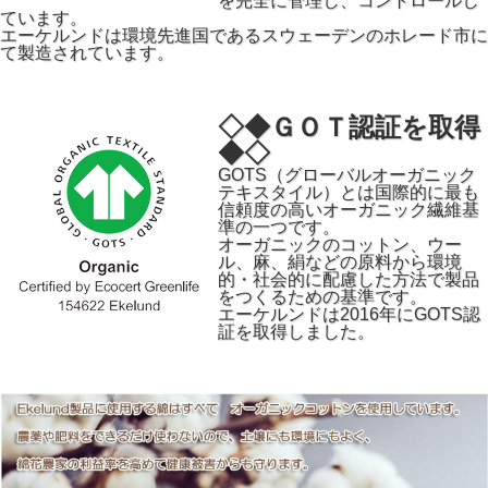
を完全に管理し、コントロールし
ています。
エーケルンドは環境先進国であるスウェーデンのホレード市に
て製造されています。
◇◆ＧＯＴ認証を取得
◆◇
GOTS（グローバルオーガニック
テキスタイル）とは国際的に最も
信頼度の高いオーガニック繊維基
準の一つです。
オーガニックのコットン、ウー
ル、麻、絹などの原料から環境
的・社会的に配慮した方法で製品
をつくるための基準です。
エーケルンドは2016年にGOTS認
証を取得しました。