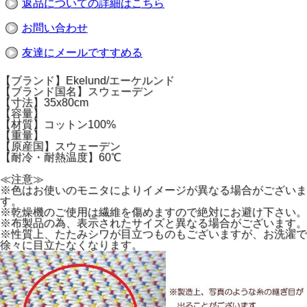
返品についての詳細はこちら
お問い合わせ
友達にメールですすめる
【ブランド】Ekelund/エーケルンド
【ブランド国名】スウェーデン
【寸法】35x80cm
【容量】
【材質】コットン100%
【重量】
【原産国】スウェーデン
【耐冷・耐熱温度】60℃
≪注意≫
※色はお使いのモニタによりイメージが異なる場合がございま
す。
※乾燥機のご使用は繊維を傷めますので絶対にお避け下さい。
※布製品の為、表示されたサイズと異なる場合がございます。
※性質上、たたみシワが目立つものもございますが、お洗濯で
徐々に目立たなくなります。