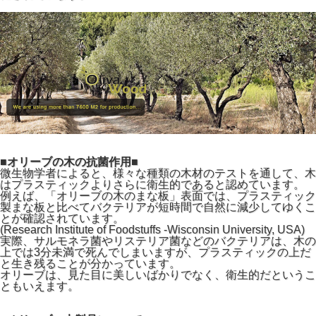
■オリーブの木の抗菌作用■
微生物学者によると、様々な種類の木材のテストを通して、木
はプラスティックよりさらに衛生的であると認めています。
例えば、「オリーブの木のまな板」表面では、プラスティック
製まな板と比べてバクテリアが短時間で自然に減少してゆくこ
とが確認されています。
(Research Institute of Foodstuffs -Wisconsin University, USA)
実際、サルモネラ菌やリステリア菌などのバクテリアは、木の
上では3分未満で死んでしまいますが、プラスティックの上だ
と生き残ることが分かっています。
オリーブは、見た目に美しいばかりでなく、衛生的だというこ
ともいえます。