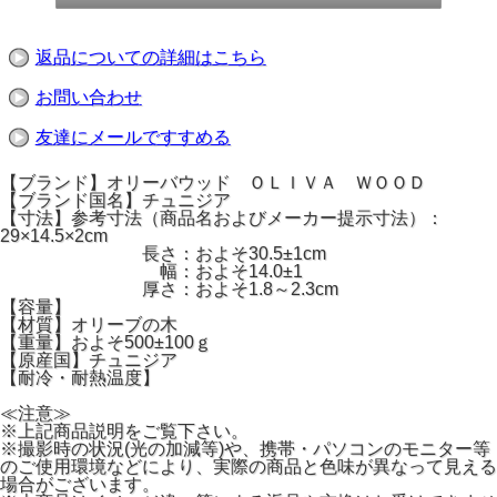
返品についての詳細はこちら
お問い合わせ
友達にメールですすめる
【ブランド】オリーバウッド ＯＬＩＶＡ ＷＯＯＤ
【ブランド国名】チュニジア
【寸法】参考寸法（商品名およびメーカー提示寸法）：
29×14.5×2cm
長さ：およそ30.5±1cm
幅：およそ14.0±1
厚さ：およそ1.8～2.3cm
【容量】
【材質】オリーブの木
【重量】およそ500±100ｇ
【原産国】チュニジア
【耐冷・耐熱温度】
≪注意≫
※上記商品説明をご覧下さい。
※撮影時の状況(光の加減等)や、携帯・パソコンのモニター等
のご使用環境などにより、実際の商品と色味が異なって見える
場合がございます。