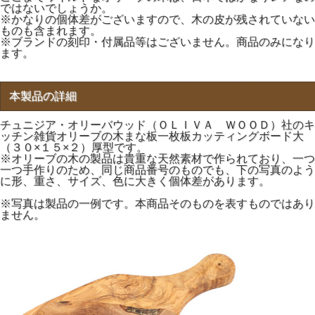
ではないでしょうか。
※かなりの個体差がございますので、木の皮が残されていない
ものも含まれます。
※ブランドの刻印・付属品等はございません。商品のみになり
ます。
本製品の詳細
チュニジア・オリーバウッド（ＯＬＩＶＡ ＷＯＯＤ）社のキ
ッチン雑貨オリーブの木まな板一枚板カッティングボード大
（３０×１５×２）厚型です。
※オリーブの木の製品は貴重な天然素材で作られており、一つ
一つ手作りのため、同じ商品番号のものでも、下の写真のよう
に形、重さ、サイズ、色に大きく個体差があります。
※写真は製品の一例です。本商品そのものを表すものではあり
ません。