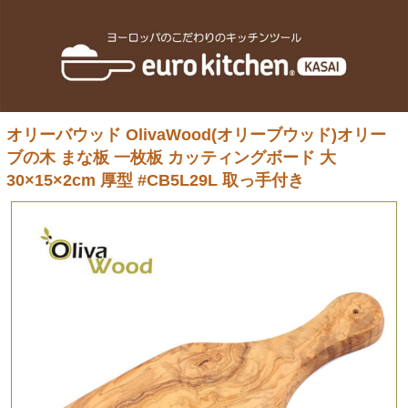
オリーバウッド OlivaWood(オリーブウッド)オリー
ブの木 まな板 一枚板 カッティングボード 大
30×15×2cm 厚型 #CB5L29L 取っ手付き