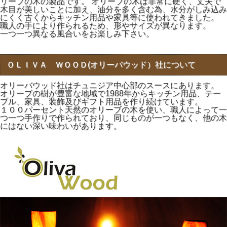
リーブの木の製品です。 オリーブの木は非常に硬く、丈夫で
木目が美しいことに加え、油分を多く含む為、水分がしみ込み
にくく古くからキッチン用品や家具等に使われてきました。
職人の手により作られるため、形やサイズが異なります。
一つ一つ異なる風合いをお楽しみ下さい。
ＯＬＩＶＡ ＷＯＯＤ(オリーバウッド）社について
オリーバウッド社はチュニジア中心部のスースにあります。
オリーブの樹が豊富な地域で1988年からキッチン用品、テー
ブル、家具、装飾及びギフト用品を作り続けています。
１００パーセント天然のオリーブの木を使い、職人によって一
つ一つ手作りで作られており、同じものが一つもなく、他の木
にはない深い味わいがあります。