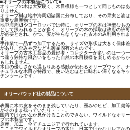
■オリーブの木製品について■
オリーブの木は大変硬く、木目模様も一つとして同じものはあ
りません。
オリーブ樹は地中海周辺諸国に分布しており、その果実と油は
重要な農産物です。
地中海周辺やヨーロッパでは特に、オリーブの木は神聖なもの
として扱われることが多く、オリーブの木の採取は政府の許可
が必要とされ、かつ、実が生らなくなった古木のみ利用されま
す。
手作業で一品ずつ加工するため、サイズや形状は大きく個体差
があり、歪みや穴なども製品固有のものです。
オリーブの古木工芸品の愛好者・コレクターが多いのは一つ一
つ違う独特な風合いをもった自然の木目模様を楽しめるからか
もしれません。
木目の優しさから温もりある感触が伝わるオリーブウッド。ナ
チュラルな木目が特徴で、使い込むほどに味わい深くなるキッ
チンツールです。
オリーバウッド社の製品について
表面に木の皮をそのまま残していたり、歪みやヒビ、加工傷等
がそのまま残っていたり・・・。
国内ではなかなか見かけることのできない、ワイルドなオリー
ブの木製品です。
原産、加工、全てチュニジアで行われています。
ここまでワイルドなオリーブの木は、日本ではかなりレアなの