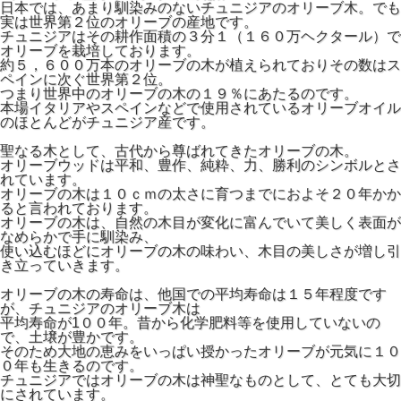
日本では、あまり馴染みのないチュニジアのオリーブ木。でも
実は世界第２位のオリーブの産地です。
チュニジアはその耕作面積の３分１（１６０万ヘクタール）で
オリーブを栽培しております。
約５，６００万本のオリーブの木が植えられておりその数はス
ペインに次ぐ世界第２位。
つまり世界中のオリーブの木の１９％にあたるのです。
本場イタリアやスペインなどで使用されているオリーブオイル
のほとんどがチュニジア産です。
聖なる木として、古代から尊ばれてきたオリーブの木。
オリーブウッドは平和、豊作、純粋、力、勝利のシンボルとさ
れています。
オリーブの木は１０ｃｍの太さに育つまでにおよそ２０年かか
ると言われております。
オリーブの木は、自然の木目が変化に富んでいて美しく表面が
なめらかで手に馴染み、
使い込むほどにオリーブの木の味わい、木目の美しさが増し引
き立っていきます。
オリーブの木の寿命は、他国での平均寿命は１５年程度です
が、チュニジアのオリーブ木は
平均寿命が1００年。昔から化学肥料等を使用していないの
で、土壌が豊かです。
そのため大地の恵みをいっぱい授かったオリーブが元気に１０
０年も生きるのです。
チュニジアではオリーブの木は神聖なものとして、とても大切
にされています。