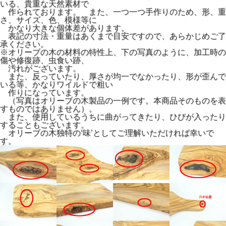
いる、貴重な天然素材で
作られております。 また、一つ一つ手作りのため、形、重
さ、サイズ、色、模様等に
かなり大きな個体差があります。
表記の寸法・重量はあくまで目安ですので、あらかじめご了
承ください。
※オリーブの木の材料の特性上、下の写真のように、加工時の
傷や修復跡、虫食い跡、
汚れがございます。
また、反っていたり、厚さが均一でなかったり、形が歪んで
いる等、かなりワイルドで粗い
作りになっています。
（写真はオリーブの木製品の一例です。本商品そのものを表
すものではありません）。
また、使用しているうちに曲がってきたり、ひびが入ったり
することもございます。
オリーブの木独特の‘味’としてご理解いただければ幸いで
す。