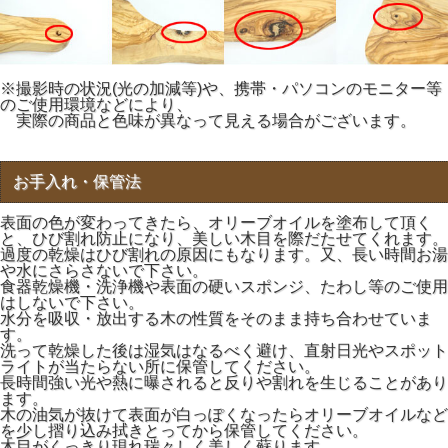
※撮影時の状況(光の加減等)や、携帯・パソコンのモニター等
のご使用環境などにより、
実際の商品と色味が異なって見える場合がございます。
お手入れ・保管法
表面の色が変わってきたら、オリーブオイルを塗布して頂く
と、ひび割れ防止になり、美しい木目を際だたせてくれます。
過度の乾燥はひび割れの原因にもなります。又、長い時間お湯
や水にさらさないで下さい。
食器乾燥機・洗浄機や表面の硬いスポンジ、たわし等のご使用
はしないで下さい。
水分を吸収・放出する木の性質をそのまま持ち合わせていま
す。
洗って乾燥した後は湿気はなるべく避け、直射日光やスポット
ライトが当たらない所に保管してください。
長時間強い光や熱に曝されると反りや割れを生じることがあり
ます。
木の油気が抜けて表面が白っぽくなったらオリーブオイルなど
を少し摺り込み拭きとってから保管してください。
木目がくっきり現れ瑞々しく美しく蘇ります。