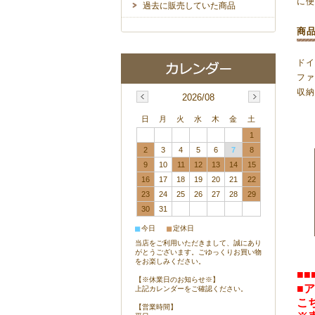
に
過去に販売していた商品
商
ドイ
フ
収
2026/08
日
月
火
水
木
金
土
1
2
3
4
5
6
7
8
9
10
11
12
13
14
15
16
17
18
19
20
21
22
23
24
25
26
27
28
29
30
31
■
■
今日
定休日
当店をご利用いただきまして、誠にあり
がとうございます。ごゆっくりお買い物
をお楽しみください。
■■
【※休業日のお知らせ※】
■
上記カレンダーをご確認ください。
こ
【営業時間】