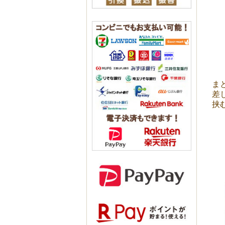
ま
差
挟