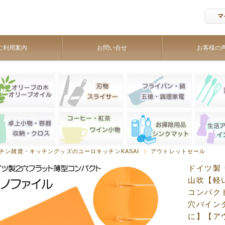
マ
ご利用案内
お問い合せ
お客様の
チン雑貨・キッチングッズのユーロキッチンKASAI
アウトレットセール
ドイツ製 
山吹【軽
コンパク
穴バイン
に】【ア