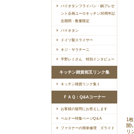
バイオタンフライパン・鍋プレゼ
ント企画ユーロキッチン30周年記
念期間・数量限定
バイオタン
ドイツ製スライサー
キジ・サラチーニ
平野レミさん 特別インタビュー
キッチン雑貨相互リンク集
キッチン雑貨リンク集１
ＦＡＱ：Q&Aコーナー
お客様の疑問にお答えします
ベルナー特集ページQ＆A
1
開
ファスナーの簡単修理 ズライド
リ