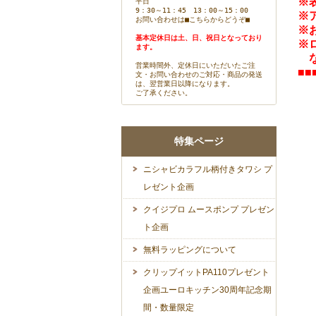
※
平日
9：30～11：45 13：00～15：00
※
お問い合わせは
■こちらからどうぞ■
※
基本定休日は土、日、祝日となっており
※
ます。
な
営業時間外、定休日にいただいたご注
■■
文・お問い合わせのご対応・商品の発送
は、翌営業日以降になります。
ご了承ください。
特集ページ
ニシャビカラフル柄付きタワシ プ
レゼント企画
クイジプロ ムースポンプ プレゼン
ト企画
無料ラッピングについて
クリップイットPA110プレゼント
企画ユーロキッチン30周年記念期
間・数量限定