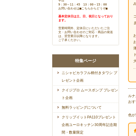
平日
9：30～11：45 13：00～15：00
お問い合わせは
■こちらからどうぞ■
基本定休日は土、日、祝日となっており
ます。
営業時間外、定休日にいただいたご注
文・お問い合わせのご対応・商品の発送
は、翌営業日以降になります。
ご了承ください。
特集ページ
..
ニシャビカラフル柄付きタワシ プ
レゼント企画
クイジプロ ムースポンプ プレゼン
ルナ
ト企画
おす
無料ラッピングについて
色が
クリップイットPA110プレゼント
企画ユーロキッチン30周年記念期
間・数量限定