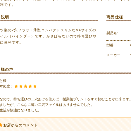
便利です。
品説明
商品仕様
ツ製の2穴フラット薄型コンパクトスリムなA4サイズの
製品名:
ァイル（バインダー）です。かさばらないので持ち運びや
納に便利です。
型番:
メーカー:
客様の声
と様
すめ度：
なので、持ち運びの二穴あけを使えば、授業後プリントをすぐ挟むことが出来ます
ましたが、こんなに薄い二穴ファイルはありませんでした。
生活が快適になりました。
お店からのコメント