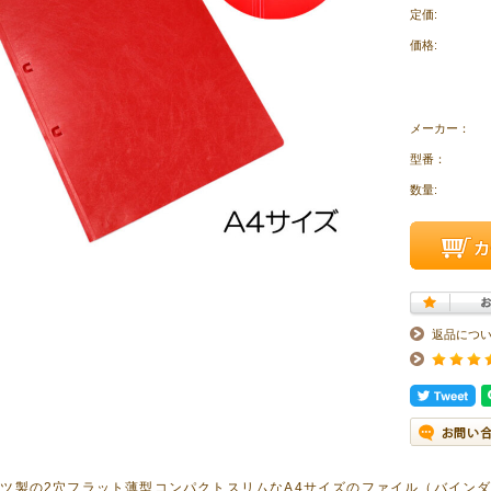
定価:
価格:
メーカー：
型番：
数量:
返品につ
ツ製の2穴フラット薄型コンパクトスリムなA4サイズのファイル（バイン