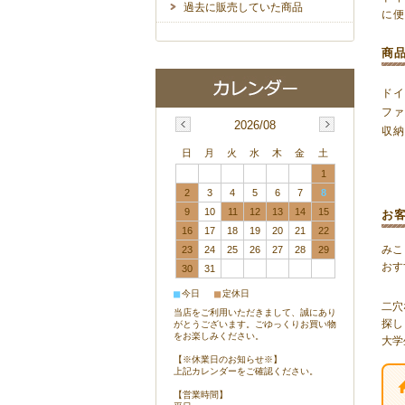
過去に販売していた商品
に
商
ドイ
フ
2026/08
収
日
月
火
水
木
金
土
1
2
3
4
5
6
7
8
9
10
11
12
13
14
15
お
16
17
18
19
20
21
22
みこ
23
24
25
26
27
28
29
おす
30
31
■
■
今日
定休日
二穴
当店をご利用いただきまして、誠にあり
探し
がとうございます。ごゆっくりお買い物
をお楽しみください。
大学
【※休業日のお知らせ※】
上記カレンダーをご確認ください。
【営業時間】