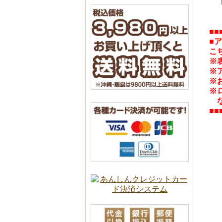
■■
■
こ
※
※
※
※
な
■■