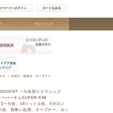
イページへログイン
カートをみる
声
サイトマップ
ロス
缶切り・栓抜き・オープナー
NOGENT 一斗缶切りクラシック
c スーパーキムSUPER-KIM
0G【一斗缶、18リットル缶、5ガロン
の缶、四角い缶用、オープナー、カッ