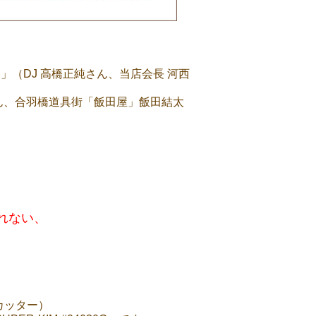
ジラ」（DJ 高橋正純さん、当店会長 河西
さん、合羽橋道具街「飯田屋」飯田結太
れない、
カッター）