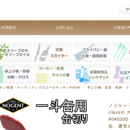
マ
ご利用案内
お問い合せ
お客様の
チン雑貨・キッチングッズのユーロキッチンKASAI
卓上小物・容器・収納・ク
ノジャン 
classi
#0403
缶、通常