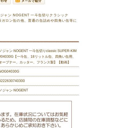
ャン NOGENT 一斗缶切りクラシック
トル缶、5ガロン缶の他、普通の缶詰めや四角い缶等に
ノジャン NOGENT 一斗缶切りclassic SUPER-KIM
#04030G【一斗缶、18リットル缶、四角い缶用、
オープナー、カッター、フランス製】【動画】
NOG04030G
3222630740300
ノジャン NOGENT