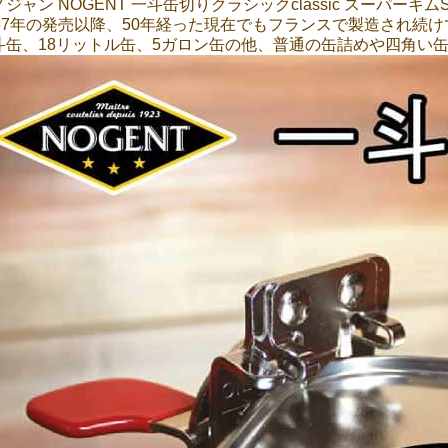
ジャン NOGENT 一斗缶切りクラシックclassic スーパーキムSU
967年の発売以降、50年経った現在でもフランスで製造され続
斗缶、18リットル缶、5ガロン缶の他、普通の缶詰めや四角い