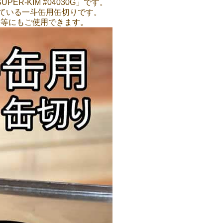
PER-KIM #04030G」です。
けている一斗缶用缶切りです。
缶等にもご使用できます。