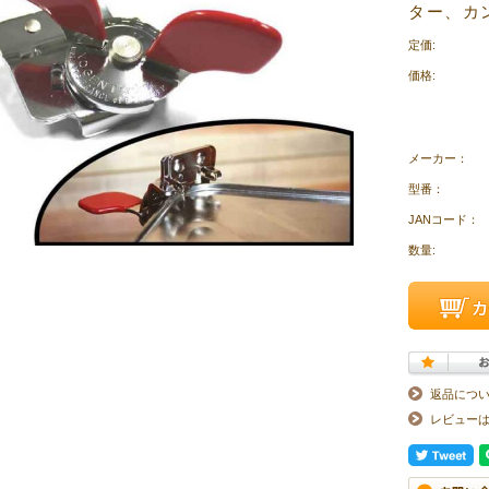
ター、カ
定価:
価格:
メーカー：
型番：
JANコード：
数量:
返品につ
レビュー