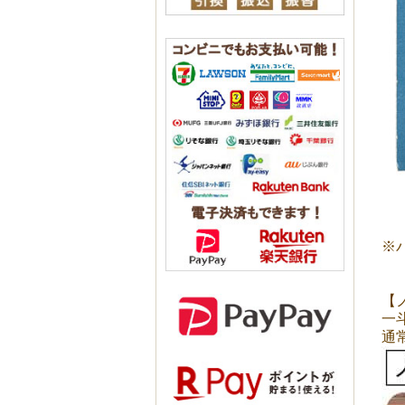
※
【
一
通