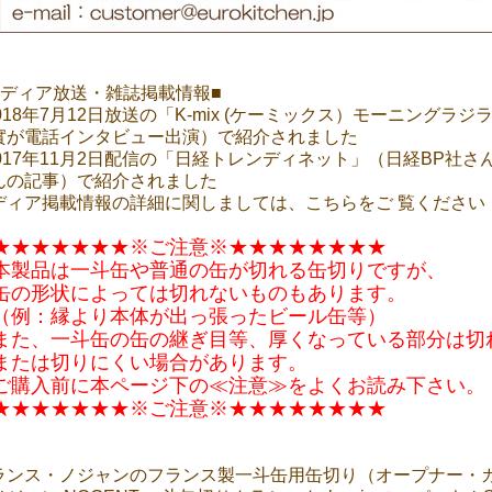
メディア放送・雑誌掲載情報■
2018年7月12日放送の「K-mix (ケーミックス）モーニングラ
實が電話インタビュー出演）で紹介されました
2017年11月2日配信の「日経トレンディネット」（日経BP社
んの記事）で紹介されました
ディア掲載情報の詳細に関しましては、こちらをご 覧ください
★★★★★★★※ご注意※★★★★★★★★
本製品は一斗缶や普通の缶が切れる缶切りですが、
の形状によっては切れないものもあります。
例：縁より本体が出っ張ったビール缶等）
た、一斗缶の缶の継ぎ目等、厚くなっている部分は切
たは切りにくい場合があります。
ご購入前に本ページ下の≪注意≫をよくお読み下さい。
★★★★★★★※ご注意※★★★★★★★★
ランス・ノジャンのフランス製一斗缶用缶切り（オープナー・