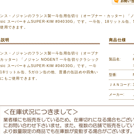
ンス・ノジャンのフランス製一斗缶用缶切り（オープナー・カッター）「ノジ
assic スーパーキムSUPER-KIM #04030G」です。一斗缶、18リッ
ご使用できます。
品説明
商品仕様
ランス・ノジャンのフランス製一斗缶用缶切り（オープナ
製品名:
カッター）「ノジャン NOGENT 一斗缶切りクラシック
assic スーパーキムSUPER-KIM #04030G」です。一斗
18リットル缶、5ガロン缶の他、普通の缶詰めや四角い
型番:
等にもご使用できます。
ＪＡＮコード:
メーカー: