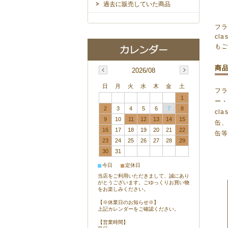
過去に販売していた商品
フラ
cl
も
商
2026/08
日
月
火
水
木
金
土
フ
1
ー・
2
3
4
5
6
7
8
cl
9
10
11
12
13
14
15
缶、
16
17
18
19
20
21
22
缶
23
24
25
26
27
28
29
30
31
■
■
今日
定休日
当店をご利用いただきまして、誠にあり
がとうございます。ごゆっくりお買い物
をお楽しみください。
【※休業日のお知らせ※】
上記カレンダーをご確認ください。
【営業時間】