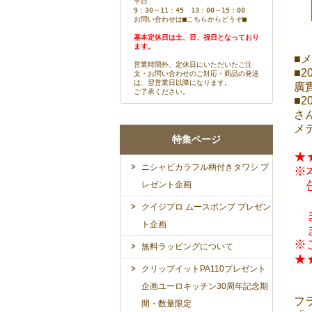
平日
9：30～11：45 13：00～15：00
お問い合わせは
■こちらからどうぞ■
基本定休日は土、日、祝日となっており
ます。
■
営業時間外、定休日にいただいたご注
■
文・お問い合わせのご対応・商品の発送
は、翌営業日以降になります。
廣
ご了承ください。
■
さ
メ
特集ページ
★
ニシャビカラフル柄付きタワシ プ
※
缶
レゼント企画
（
クイジプロ ムースポンプ プレゼン
ま
ト企画
ま
※
無料ラッピングについて
★
クリップイットPA110プレゼント
企画ユーロキッチン30周年記念期
フ
間・数量限定