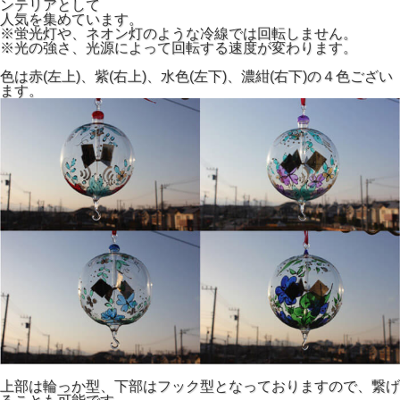
ンテリアとして
人気を集めています。
※蛍光灯や、ネオン灯のような冷線では回転しません。
※光の強さ、光源によって回転する速度が変わります。
色は赤(左上)、紫(右上)、水色(左下)、濃紺(右下)の４色ござい
ます。
上部は輪っか型、下部はフック型となっておりますので、繋げ