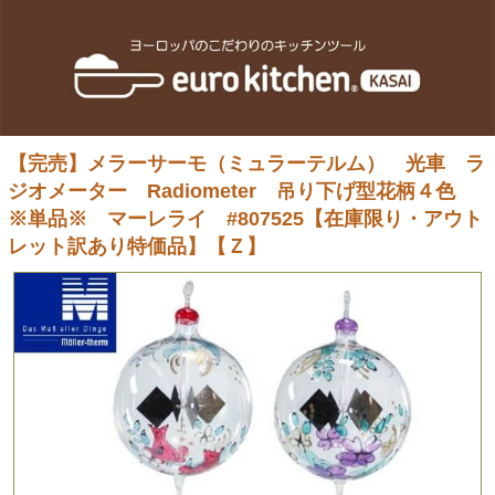
【完売】メラーサーモ（ミュラーテルム） 光車 ラ
ジオメーター Radiometer 吊り下げ型花柄４色
※単品※ マーレライ #807525【在庫限り・アウト
レット訳あり特価品】【Ｚ】