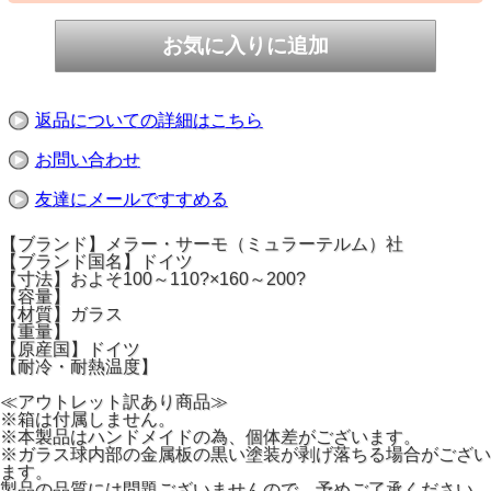
返品についての詳細はこちら
お問い合わせ
友達にメールですすめる
【ブランド】メラー・サーモ（ミュラーテルム）社
【ブランド国名】ドイツ
【寸法】およそ100～110?×160～200?
【容量】
【材質】ガラス
【重量】
【原産国】ドイツ
【耐冷・耐熱温度】
≪アウトレット訳あり商品≫
※箱は付属しません。
※本製品はハンドメイドの為、個体差がございます。
※ガラス球内部の金属板の黒い塗装が剥げ落ちる場合がござい
ます。
製品の品質には問題ございませんので、予めご了承ください。