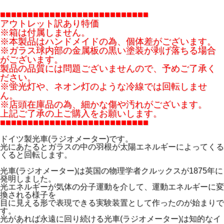
■■■■■■■■■■■■■■■■■■■■■■■■■■■
アウトレット訳あり特価
※箱は付属しません。
※本製品はハンドメイドの為、個体差がございます。
※ガラス球内部の金属板の黒い塗装が剥げ落ちる場合
がございます。
製品の品質には問題ございませんので、予めご了承く
ださい。
※蛍光灯や、ネオン灯のような冷線では回転しませ
ん。
※店頭在庫品の為、細かな傷や汚れがございます。
上記ご了承の上ご購入をお願いします。
■■■■■■■■■■■■■■■■■■■■■■■■■■■
ドイツ製光車(ラジオメーター)です。
光にあたるとガラスの中の羽根が太陽エネルギーによってくる
くると回転します。
光車(ラジオメーター)は英国の物理学者クルックスが1875年に
発明しました。
光エネルギーが気体の分子運動を介して、運動エネルギーに変
換される様子を
目に見える形で表現できる実験装置として作ったのが始まりで
す。
光があれば永遠に回り続ける光車(ラジオメーター)は知的なイ