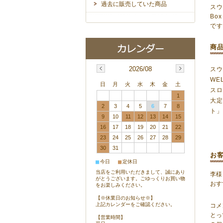
過去に販売していた商品
スウ
Bo
で
商
2026/08
スウ
WE
日
月
火
水
木
金
土
スロ
1
大
2
3
4
5
6
7
8
ト
9
10
11
12
13
14
15
16
17
18
19
20
21
22
23
24
25
26
27
28
29
30
31
お
■
■
今日
定休日
当店をご利用いただきまして、誠にあり
李様
がとうございます。ごゆっくりお買い物
おす
をお楽しみください。
【※休業日のお知らせ※】
上記カレンダーをご確認ください。
コメ
とっ
【営業時間】