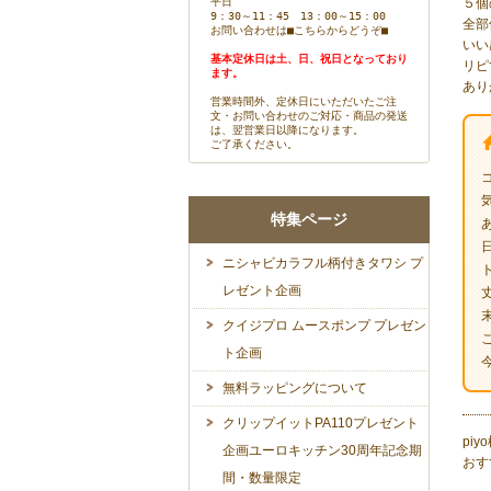
平日
５個
9：30～11：45 13：00～15：00
全部
お問い合わせは
■こちらからどうぞ■
いい
基本定休日は土、日、祝日となっており
リピ
ます。
あり
営業時間外、定休日にいただいたご注
文・お問い合わせのご対応・商品の発送
は、翌営業日以降になります。
ご了承ください。
特集ページ
ニシャビカラフル柄付きタワシ プ
レゼント企画
クイジプロ ムースポンプ プレゼン
ト企画
無料ラッピングについて
クリップイットPA110プレゼント
piy
企画ユーロキッチン30周年記念期
おす
間・数量限定