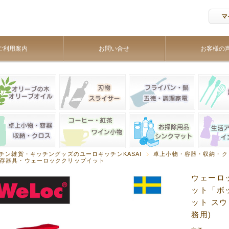
マ
ご利用案内
お問い合せ
お客様の
チン雑貨・キッチングッズのユーロキッチンKASAI
卓上小物・容器・収納・ク
存器具・ウェーロッククリップイット
ウェーロッ
ット「ボッ
ット ス
務用)