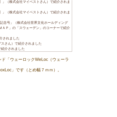
7月】」（株式会社マイベストさん）で紹介されま
6月】」（株式会社マイベストさん）で紹介されま
8周年特別記念号」（株式会社世界文化ホールディング
ＭＡＰ」の「スウェーデン」のコーナーで紹介
紹介されました
ングスさん）で紹介されました
）で紹介されました
ポレーションさん） の「３９！イイネ」のコーナー
ド「ウェーロックWeLoc（ウェーラ
ク王株式会社さん） の「しっかり保存できる！食
xLoc」です（とめ幅７ｍｍ）。
モノ情報 総合ニュースサイト 雑誌Goods
高橋正純さん、当店会長 河西廣實が電話インタビュ
さん）に掲載されました
ベストさん、おすすめ商品比較サイト インターネッ
】」第1位に選ばれました。
さん）に掲載されました
子先生ご紹介）に掲載されました。