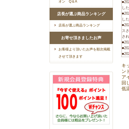
オン Q＆A
■2
し
■2
店長が選ぶ商品ランキング
し
■2
店長が選ぶ商品ランキング
ス
さ
お寄せ頂きましたお声
■2
■2
お客様より頂いたお声を順次掲載
■2
させて頂きます
■2
キ
で
ン
■2
ア
品
回
■2
低
Pr
■2
ー
■2
■2
ト
■2
■2