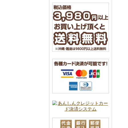
■2
■2
■2
だ
■2
石
レ
是
■2
■『
■『