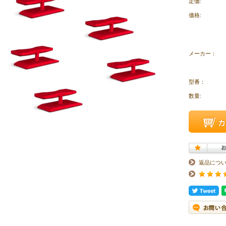
定価:
価格:
メーカー：
型番：
数量:
返品につ