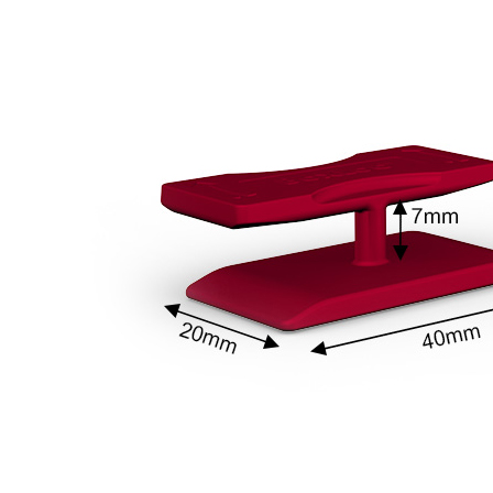
017年7月19日発売の「MONOQLO 2017年9月号[モノクロ]」（晋遊舎さ
017年6月28日発売の「LDK 2017年8月号」（晋遊舎さん）に掲載されました
015年3月14日発売の「心地いい暮らしをつくる定番品2016（別冊プラス
きました
011年11月18日発売の別冊PLUS1LIVING「石黒智子 私が選んだ台所道
黒智子先生の、見ているだけで楽しくなってしまうお料理道具の本です。
シピも充実していて、お料理したくなってしまいます。
非書店でご覧ください。
010年11月26日の「日経流通新聞」にユーロキッチン&ウェーロッククリッ
北欧スタイル』 No.20にユーロキッチン&ウェーロッククリップイットが掲
PiPPURi ピップリ』 2010 Vol.2にユーロキッチン&ウェーロッククリッ
メディア掲載情報の詳細に関しましては、こちら