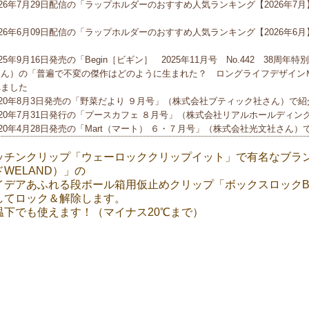
026年7月29日配信の「ラップホルダーのおすすめ人気ランキング【2026年
た
026年6月09日配信の「ラップホルダーのおすすめ人気ランキング【2026年
た
025年9月16日発売の「Begin［ビギン］ 2025年11月号 No.442 3
さん）の「普遍で不変の傑作はどのように生まれた？ ロングライフデザイン
れました
020年8月3日発売の「野菜だより ９月号」（株式会社ブティック社さん）で
020年7月31日発行の「プースカフェ ８月号」（株式会社リアルホールディ
020年4月28日発売の「Mart（マート） ６・７月号」（株式会社光文社さん
020年4月2日発売の「サンキュ！ 2020年5月号」（株式会社ベネッセコー
ッチンクリップ「ウェーロッククリップイット」で有名なブラン
紹介されました
ドWELAND）」の
019年12月4日配信の「おすすめexcite」（エキサイト株式会社さん、ラン
イデアあふれる段ボール箱用仮止めクリップ「ボックスロックBo
用袋クリップのおすすめ人気ランキング７選」 で第一位に選ばれました
してロック＆解除します。
019年5月16日配信の「&GP」（アンドジーピー）（株式会社徳間書店さんの
温下でも使えます！（マイナス20℃まで）
ess（グッズプレス）さんプロデュース）で紹介されました
018年7月12日放送の「K-mix (ケーミックス）モーニングラジラ」（DJ 
出演）で紹介されました
018年5月19日発売の「アンドプレミアム 2018年７月号」（マガジンハウス
018年2月27日の「人とモノをつなぐメディア mybest」（株式会社マイ
記事）の「食品用袋クリップのおすすめ人気ランキング10選【ぴったり口どめ
017年12月7日発売の「CHANTO[ちゃんと]2018年1月号」（主婦と生活社
017年10月20日発売の「天然生活 2017年12月号」（地球丸さん、石黒智