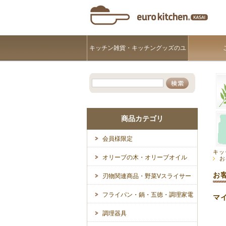
キッチン雑貨・キッチングッズのユ
ーロキッチンKASAI
商品カテゴリ
会員様限定
キッ
オリーブの木・オリーブオイル
お
お
刃物関連商品・野菜Vスライサー
フライパン・鍋・五徳・調理家電
マ
調理器具