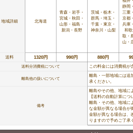
福井
静岡
青森・岩手・
茨城・栃木・
三重
宮城・秋田・
群馬・埼玉・
京都
地域詳細
北海道
山形・福島・
千葉・東京・
兵庫
新潟・長野
神奈川・山梨
和歌
取・
山・
送料
1320円
990円
880円
9
送料分消費税について
この料金には消費税が
離島・一部地域には追
離島他の扱いについて
承ください。
離島やその他、地域に
【送料の自動計算につ
離島・その他、地域に
備考
な金額が異なる場合が
金額が異なる場合は、
りますので予めご了承