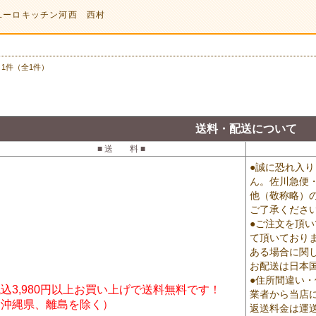
ユーロキッチン河西 西村
～1件（全1件）
送料・配送について
■ 送 料 ■
●誠に恐れ入
ん。佐川急便
他（敬称略）
ご了承くださ
●ご注文を頂
て頂いており
ある場合に関
お配送は日本
●住所間違い
込3,980円以上お買い上げで送料無料です！
業者から当店
（沖縄県、離島を除く）
返送料金は運