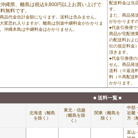
配送料金は当
沖縄県、離島は税込9,800円以上お買い上げで
す。
送料無料です。
また、商品発
商品代金合計金額になります。送料は含みません。
がかかります
大変恐れ入りますが、離島は別途中継料金がかかりま
●代金引換便
。沖縄本島は中継料金はかかりません。
商品が宅配便
の配送料およ
社の規定料金
頂きます。
●代金引換便
せん。商品発
送料（※返送
料（※再配送
かかります。
■ 送料一覧 ■
中部
東北・信越
北海道（離島
関東（離島を
近畿
（離島を除
を除く）
除く）
方（
く）
富山