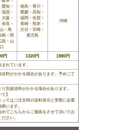
・岐阜・
・愛知・
徳島・香川・
・滋賀・
愛媛・高知・
・大阪・
福岡・佐賀・
沖縄
・奈良・
長崎・熊本・
山・鳥
大分・宮崎・
島根・岡
鹿児島
広島・山
口
90円
1320円
1980円
含まれています。
加送料がかかる場合があります。予めご了
より別途送料がかかる場合があります。
いて】
よってはご注文時の送料表示と実際に必要
御座います。
改めてこちらからご連絡をさせて頂いてお
ください。