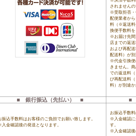
※決済手数料
されませんの
※受取拒否・
配便業者から
料（※返送料
換便手数料を
※お届け先間
店までの返送
および再配送
配送料）が別
※代金引換便
きません。商
での返送料（
び再配送料（
料）が別途か
■ 銀行振込（先払い） ■
■
お振込手数料
お振込手数料はお客様のご負担でお願い致します。
※入金確認に
※入金確認後の発送となります。
す。
※入金確認後