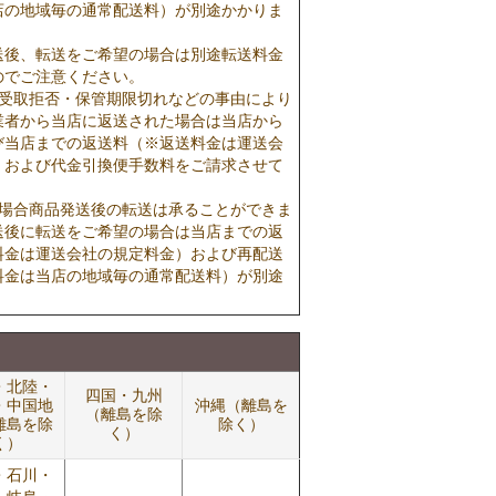
店の地域毎の通常配送料）が別途かかりま
送後、転送をご希望の場合は別途転送料金
のでご注意ください。
で受取拒否・保管期限切れなどの事由により
業者から当店に返送された場合は当店から
び当店までの返送料（※返送料金は運送会
）および代金引換便手数料をご請求させて
の場合商品発送後の転送は承ることができま
送後に転送をご希望の場合は当店までの返
料金は運送会社の規定料金）および再配送
料金は当店の地域毎の通常配送料）が別途
・北陸・
四国・九州
・中国地
沖縄（離島を
（離島を除
離島を除
除く）
く）
く）
・石川・