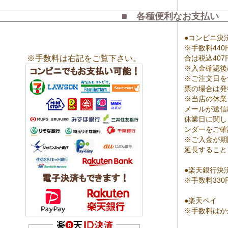
■ 各種便利なお支払い 
●コンビニ決
※手数料44
※手数料は右記をご覧下さい。
合は税込40
※入金確認後
※ご注文日を
票の場合は発
※当店の休業
メールが送信
休業日に関し
ンダーをご確
※ご入金が期
延長すること
●楽天銀行決
※手数料33
●楽天ペイ
※手数料はか