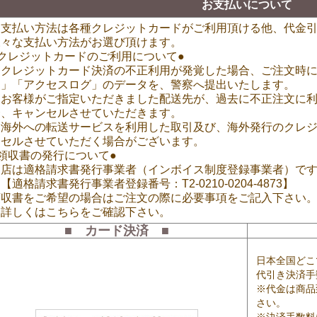
お支払いについて
お支払い方法は各種クレジットカードがご利用頂ける他、代金
様々な支払い方法がお選び頂けます。
●クレジットカードのご利用について●
※クレジットカード決済の不正利用が発覚した場合、ご注文時に
ス」「アクセスログ」のデータを、警察へ提出いたします。
※お客様がご指定いただきました配送先が、過去に不正注文に
合、キャンセルさせていただきます。
※海外への転送サービスを利用した取引及び、海外発行のクレ
ンセルさせていただく場合がございます。
領収書の発行について●
当店は適格請求書発行事業者（インボイス制度登録事業者）で
適格請求書発行事業者登録番号：T2-0210-0204-4873】
領収書をご希望の場合はご注文の際に必要事項をご記入下さい
≫詳しくはこちらをご確認下さい。
■ カード決済 ■
日本全国どこ
代引き決済手
※代金は商品
さい。