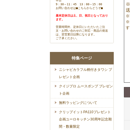
平日
※
9：30～11：45 13：00～15：00
お問い合わせは
■こちらからどうぞ■
※
基本定休日は土、日、祝日となっており
ます。
※
営業時間外、定休日にいただいたご注
す
文・お問い合わせのご対応・商品の発送
は、翌営業日以降になります。
ご了承ください。
特集ページ
ニシャビカラフル柄付きタワシ プ
レゼント企画
クイジプロ ムースポンプ プレゼン
ト企画
無料ラッピングについて
クリップイットPA110プレゼント
企画ユーロキッチン30周年記念期
間・数量限定