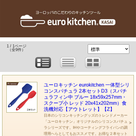
1 / 1ページ
（全9件）
ユーロキッチン eurokitchen 一体型シリ
コンスパチュラ 2本セットD3（スパチ
ュラフィン中 ブルー 18x59x257mm・
スクープ小 レッド 20x41x202mm）食
洗機対応【アウトレット】【Z】
日本のシリコンキッチングッズのトレンドメーカー
「ユーロキッチン」オリジナルのシリコンスパチュ
ラシリーズです。IHやコーティングフライパンの調
理用へらとしてもおススメです。お得な２本セット