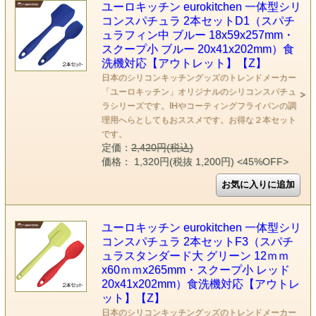
ユーロキッチン eurokitchen 一体型シリ
コンスパチュラ 2本セットD1（スパチ
ュラフィン中 ブルー 18x59x257mm・
スクープ小 ブルー 20x41x202mm）食
洗機対応【アウトレット】【Z】
日本のシリコンキッチングッズのトレンドメーカー
「ユーロキッチン」オリジナルのシリコンスパチュ
ラシリーズです。IHやコーティングフライパンの調
理用へらとしてもおススメです。お得な２本セット
です。
定価：
2,420円(税込)
価格： 1,320円(税抜 1,200円)
<45%OFF>
ユーロキッチン eurokitchen 一体型シリ
コンスパチュラ 2本セットF3（スパチ
ュラスタンダード大 グリーン 12ｍｍ
x60ｍｍx265mm・スクープ小 レッド
20x41x202mm）食洗機対応【アウトレ
ット】【Z】
日本のシリコンキッチングッズのトレンドメーカー